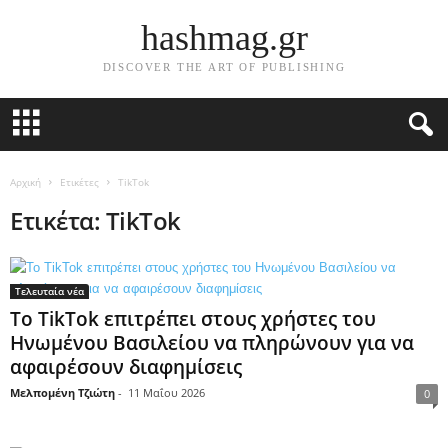
hashmag.gr
DISCOVER THE ART OF PUBLISHING
Αρχική
Ετικέτες
TikTok
Ετικέτα: TikTok
Τελευταία νέα
Το TikTok επιτρέπει στους χρήστες του
Ηνωμένου Βασιλείου να πληρώνουν για να
αφαιρέσουν διαφημίσεις
Μελπομένη Τζιώτη
-
11 Μαΐου 2026
0