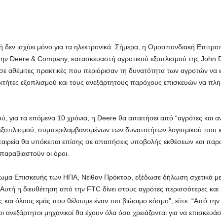
υή δεν ισχύει μόνο για τα ηλεκτρονικά. Σήμερα, η Ομοσπονδιακή Επιτ
ε την Deere & Company, κατασκευαστή αγροτικού εξοπλισμού της John 
σε αθέμιτες πρακτικές που περιόρισαν τη δυνατότητα των αγροτών να 
ιοκτήτες εξοπλισμού και τους ανεξάρτητους παρόχους επισκευών να πλη
, για τα επόμενα 10 χρόνια, η Deere θα απαιτήσει από “αγρότες και 
 εξοπλισμού, συμπεριλαμβανομένων των δυνατοτήτων λογισμικού που ι
αιρεία θα υπόκειται επίσης σε απαιτήσεις υποβολής εκθέσεων και παρ
αραβιαστούν οι όροι.
αίωμα Επισκευής των ΗΠΑ, Νέιθαν Πρόκτορ, εξέδωσε δήλωση σχετικά με
 Αυτή η διευθέτηση από την FTC δίνει στους αγρότες περισσότερες και
ες και όλους εμάς που θέλουμε έναν πιο βιώσιμο κόσμο”, είπε. “Από την
 οι ανεξάρτητοι μηχανικοί θα έχουν όλα όσα χρειάζονται για να επισκε