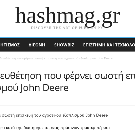
hashmag.gr
DISCOVER THE ART OF PUBLISHING
ΗΤΙΣΜΟΣ
ΔΙΕΘΝΉ
SHOWBIZ
ΕΠΙΣΤΉΜΗ ΚΑΙ ΤΕΧΝΟΛΟ
 διευθέτηση που φέρνει σωστή επισκευή του αγροτικού εξοπλισμού John Deere
ιευθέτηση που φέρνει σωστή ε
σμού John Deere
φία κατά της διάσημης εταιρείας πράσινων τρακτέρ πέρυσι.