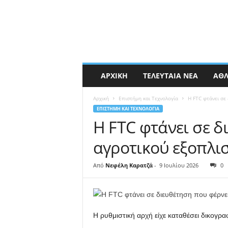
ΑΡΧΙΚΉ
ΤΕΛΕΥΤΑΊΑ ΝΈΑ
ΑΘΛ
Αρχική
Επιστήμη και Τεχνολογία
Η FTC φτάνει σε
ΕΠΙΣΤΉΜΗ ΚΑΙ ΤΕΧΝΟΛΟΓΊΑ
Η FTC φτάνει σε δ
αγροτικού εξοπλι
Από
Νεφέλη Καρατζά
-
9 Ιουλίου 2026
0
Η ρυθμιστική αρχή είχε καταθέσει δικογρα