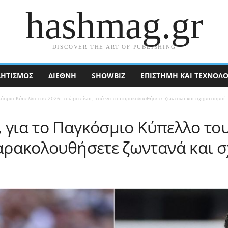
hashmag.gr
DISCOVER THE ART OF PUBLISHING
ΗΤΙΣΜΟΣ
ΔΙΕΘΝΉ
SHOWBIZ
ΕΠΙΣΤΉΜΗ ΚΑΙ ΤΕΧΝΟΛΟ
κόσμιο Κύπελλο του 2026: τι ώρα είναι, πού να το παρακολουθήσετε ζωντανά και σχηματισμοί
 για το Παγκόσμιο Κύπελλο του
 παρακολουθήσετε ζωντανά και 