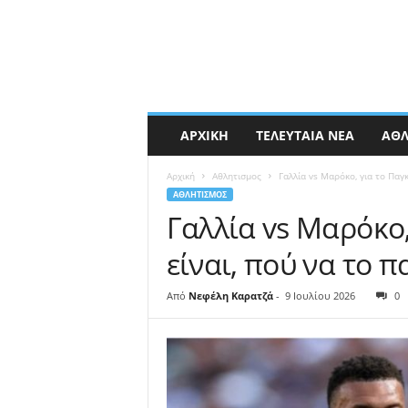
ΑΡΧΙΚΉ
ΤΕΛΕΥΤΑΊΑ ΝΈΑ
ΑΘΛ
Αρχική
Αθλητισμος
Γαλλία vs Μαρόκο, για το Παγ
ΑΘΛΗΤΙΣΜΟΣ
Γαλλία vs Μαρόκο,
είναι, πού να το
Από
Νεφέλη Καρατζά
-
9 Ιουλίου 2026
0