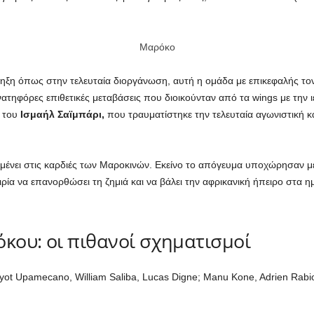
Μαρόκο
ληξη όπως στην τελευταία διοργάνωση, αυτή η ομάδα με επικεφαλής τον 
νατηφόρες επιθετικές μεταβάσεις που διοικούνταν από τα wings με την 
ρ του
Ισμαήλ Σαϊμπάρι,
που τραυματίστηκε την τελευταία αγωνιστική κα
μένει στις καρδιές των Μαροκινών. Εκείνο το απόγευμα υποχώρησαν με
αιρία να επανορθώσει τη ζημιά και να βάλει την αφρικανική ήπειρο στα 
κου: οι πιθανοί σχηματισμοί
yot Upamecano, William Saliba, Lucas Digne; Manu Kone, Adrien Rabi