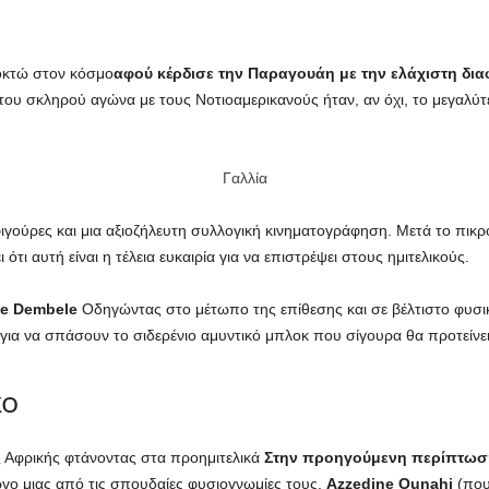
οκτώ στον κόσμο
αφού κέρδισε την Παραγουάη με την ελάχιστη δια
του σκληρού αγώνα με τους Νοτιοαμερικανούς ήταν, αν όχι, το μεγαλύτ
Γαλλία
ιγούρες και μια αξιοζήλευτη συλλογική κινηματογράφηση. Μετά το πικρό
ι αυτή είναι η τέλεια ευκαιρία για να επιστρέψει στους ημιτελικούς.
ne Dembele
Οδηγώντας στο μέτωπο της επίθεσης και σε βέλτιστο φυσικ
α για να σπάσουν το σιδερένιο αμυντικό μπλοκ που σίγουρα θα προτείνε
κο
ης Αφρικής φτάνοντας στα προημιτελικά
Στην προηγούμενη περίπτωση,
ργο μιας από τις σπουδαίες φυσιογνωμίες τους,
Azzedine Ounahi
(που