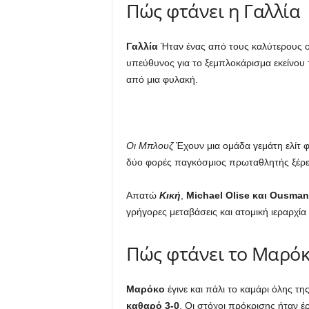
Πώς φτάνει η Γαλλία
Γαλλία
Ήταν ένας από τους καλύτερους 
υπεύθυνος για το ξεμπλοκάρισμα εκείνου 
από μια φυλακή.
Οι Μπλουζ
Έχουν μια ομάδα γεμάτη ελίτ φ
δύο φορές παγκόσμιος πρωταθλητής ξέρει ότ
Απατώ
Κική
,
Michael Olise και Ousma
γρήγορες μεταβάσεις και ατομική ιεραρχί
Πώς φτάνει το Μαρό
Μαρόκο
έγινε και πάλι το καμάρι όλης τ
καθαρό 3-0
. Οι στόχοι πρόκρισης ήταν έ