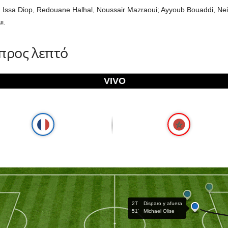
 Issa Diop, Redouane Halhal, Noussair Mazraoui; Ayyoub Bouaddi, Neil
ι.
 προς λεπτό