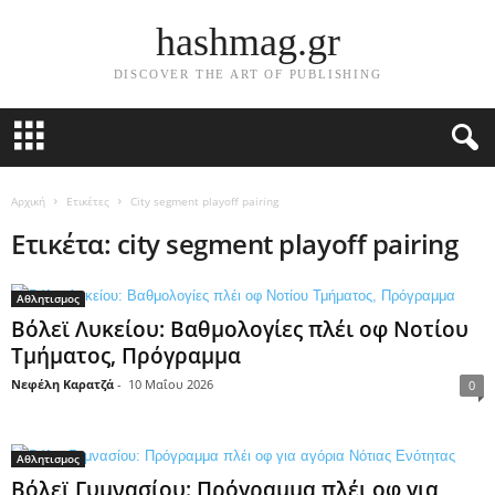
hashmag.gr
DISCOVER THE ART OF PUBLISHING
Αρχική
Ετικέτες
City segment playoff pairing
Ετικέτα: city segment playoff pairing
Αθλητισμος
Βόλεϊ Λυκείου: Βαθμολογίες πλέι οφ Νοτίου
Τμήματος, Πρόγραμμα
Νεφέλη Καρατζά
-
10 Μαΐου 2026
0
Αθλητισμος
Βόλεϊ Γυμνασίου: Πρόγραμμα πλέι οφ για