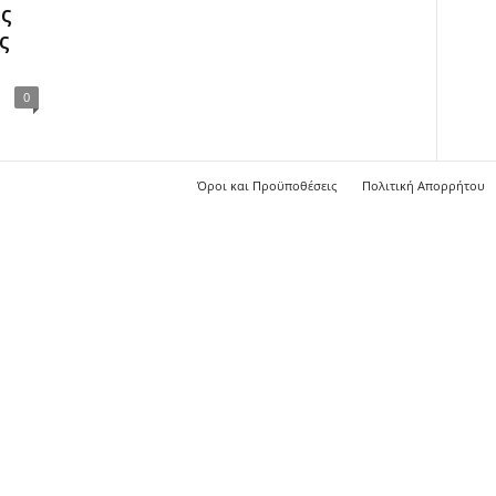
ος
ς
0
Όροι και Προϋποθέσεις
Πολιτική Απορρήτου