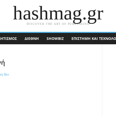
hashmag.gr
DISCOVER THE ART OF PUBLISHING
ΗΤΙΣΜΟΣ
ΔΙΕΘΝΉ
SHOWBIZ
ΕΠΙΣΤΉΜΗ ΚΑΙ ΤΕΧΝΟΛΟ
νή