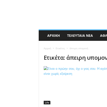
ΑΡΧΙΚΉ
ΤΕΛΕΥΤΑΊΑ ΝΈΑ
ΑΘΛ
Αρχική
Ετικέτες
άπειρη υπομονή
Ετικέτα: άπειρη υπομο
Life