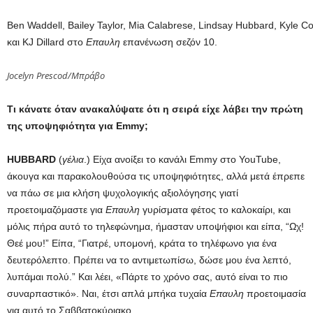
Ben Waddell, Bailey Taylor, Mia Calabrese, Lindsay Hubbard, Kyle C
και KJ Dillard στο
Επαυλη
επανένωση σεζόν 10.
Jocelyn Prescod/Μπράβο
Τι κάνατε όταν ανακαλύψατε ότι η σειρά είχε λάβει την πρώτη
της υποψηφιότητα για Emmy;
HUBBARD
(
γέλια
.) Είχα ανοίξει το κανάλι Emmy στο YouTube,
άκουγα και παρακολουθούσα τις υποψηφιότητες, αλλά μετά έπρεπε
να πάω σε μια κλήση ψυχολογικής αξιολόγησης γιατί
προετοιμαζόμαστε για
Επαυλη
γυρίσματα φέτος το καλοκαίρι, και
μόλις πήρα αυτό το τηλεφώνημα, ήμασταν υποψήφιοι και είπα, “Ωχ!
Θεέ μου!” Είπα, “Γιατρέ, υπομονή, κράτα το τηλέφωνο για ένα
δευτερόλεπτο. Πρέπει να το αντιμετωπίσω, δώσε μου ένα λεπτό,
λυπάμαι πολύ.” Και λέει, «Πάρτε το χρόνο σας, αυτό είναι το πιο
συναρπαστικό». Ναι, έτσι απλά μπήκα τυχαία
Επαυλη
προετοιμασία
για αυτό το Σαββατοκύριακο.