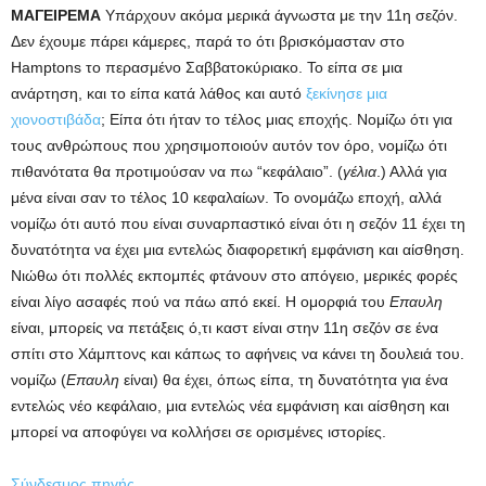
ΜΑΓΕΙΡΕΜΑ
Υπάρχουν ακόμα μερικά άγνωστα με την 11η σεζόν.
Δεν έχουμε πάρει κάμερες, παρά το ότι βρισκόμασταν στο
Hamptons το περασμένο Σαββατοκύριακο. Το είπα σε μια
ανάρτηση, και το είπα κατά λάθος και αυτό
ξεκίνησε μια
χιονοστιβάδα
; Είπα ότι ήταν το τέλος μιας εποχής. Νομίζω ότι για
τους ανθρώπους που χρησιμοποιούν αυτόν τον όρο, νομίζω ότι
πιθανότατα θα προτιμούσαν να πω “κεφάλαιο”. (
γέλια
.) Αλλά για
μένα είναι σαν το τέλος 10 κεφαλαίων. Το ονομάζω εποχή, αλλά
νομίζω ότι αυτό που είναι συναρπαστικό είναι ότι η σεζόν 11 έχει τη
δυνατότητα να έχει μια εντελώς διαφορετική εμφάνιση και αίσθηση.
Νιώθω ότι πολλές εκπομπές φτάνουν στο απόγειο, μερικές φορές
είναι λίγο ασαφές πού να πάω από εκεί. Η ομορφιά του
Επαυλη
είναι, μπορείς να πετάξεις ό,τι καστ είναι στην 11η σεζόν σε ένα
σπίτι στο Χάμπτονς και κάπως το αφήνεις να κάνει τη δουλειά του.
νομίζω (
Επαυλη
είναι) θα έχει, όπως είπα, τη δυνατότητα για ένα
εντελώς νέο κεφάλαιο, μια εντελώς νέα εμφάνιση και αίσθηση και
μπορεί να αποφύγει να κολλήσει σε ορισμένες ιστορίες.
Σύνδεσμος πηγής