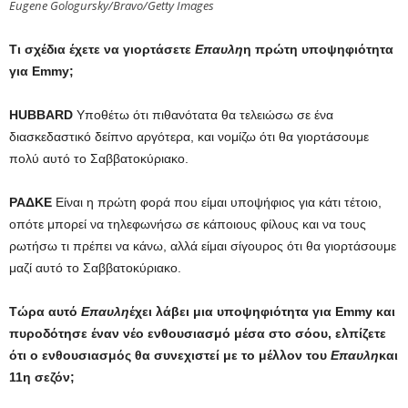
Eugene Gologursky/Bravo/Getty Images
Τι σχέδια έχετε να γιορτάσετε
Επαυλη
η πρώτη υποψηφιότητα
για Emmy;
HUBBARD
Υποθέτω ότι πιθανότατα θα τελειώσω σε ένα
διασκεδαστικό δείπνο αργότερα, και νομίζω ότι θα γιορτάσουμε
πολύ αυτό το Σαββατοκύριακο.
ΡΑΔΚΕ
Είναι η πρώτη φορά που είμαι υποψήφιος για κάτι τέτοιο,
οπότε μπορεί να τηλεφωνήσω σε κάποιους φίλους και να τους
ρωτήσω τι πρέπει να κάνω, αλλά είμαι σίγουρος ότι θα γιορτάσουμε
μαζί αυτό το Σαββατοκύριακο.
Τώρα αυτό
Επαυλη
έχει λάβει μια υποψηφιότητα για Emmy και
πυροδότησε έναν νέο ενθουσιασμό μέσα στο σόου, ελπίζετε
ότι ο ενθουσιασμός θα συνεχιστεί με το μέλλον του
Επαυλη
και
11η σεζόν;