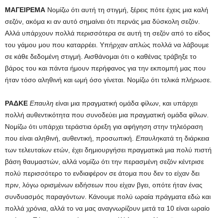
ΜΑΓΕΙΡΕΜΑ
Νομίζω ότι αυτή τη στιγμή, ξέρεις πότε έχεις μια καλή
σεζόν, ακόμα κι αν αυτό σημαίνει ότι περνάς μια δύσκολη σεζόν.
Αλλά υπάρχουν πολλά περισσότερα σε αυτή τη σεζόν από το είδος
του γάμου μου που καταρρέει. Υπήρχαν απλώς πολλά να λάβουμε
σε κάθε δεδομένη στιγμή. Αισθάνομαι ότι ο καθένας τράβηξε το
βάρος του και πάντα ήμουν περήφανος για την εκπομπή μας που
ήταν τόσο αληθινή και ωμή όσο γίνεται. Νομίζω ότι τελικά πλήρωσε.
ΡΑΔΚΕ
Επαυλη
είναι μια πραγματική ομάδα φίλων, και υπάρχει
πολλή αυθεντικότητα που συνοδεύει μια πραγματική ομάδα φίλων.
Νομίζω ότι υπάρχει τεράστια όρεξη για αφήγηση στην τηλεόραση
που είναι αληθινή, αυθεντική, προσωπική.
Επαυλη
κατά τη διάρκεια
των τελευταίων ετών, έχει δημιουργήσει πραγματικά μια πολύ πιστή
βάση θαυμαστών, αλλά νομίζω ότι την περασμένη σεζόν κέντρισε
πολύ περισσότερο το ενδιαφέρον σε άτομα που δεν το είχαν δει
πριν, λόγω ορισμένων ειδήσεων που είχαν βγει, οπότε ήταν ένας
συνδυασμός παραγόντων. Κάνουμε πολύ ωραία πράγματα εδώ και
πολλά χρόνια, αλλά το να μας αναγνωρίζουν μετά τα 10 είναι ωραίο