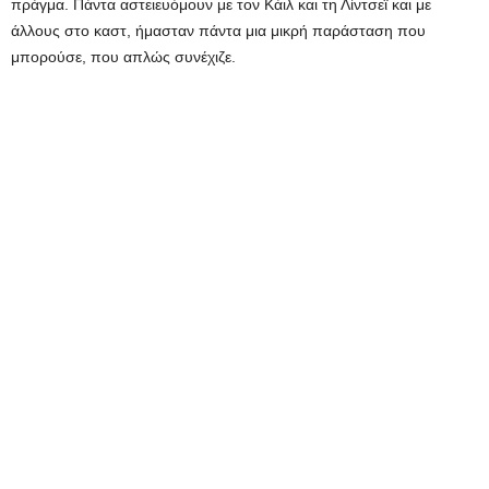
πράγμα. Πάντα αστειευόμουν με τον Κάιλ και τη Λίντσεϊ και με
άλλους στο καστ, ήμασταν πάντα μια μικρή παράσταση που
μπορούσε, που απλώς συνέχιζε.