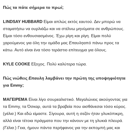
Πώς τα πάτε σήμερα το πρωί;
LINDSAY HUBBARD
Είμαι απλώς εκτός εαυτού. Δεν μπορώ να
σταματήσω να ουρλιάζω και να στέλνω μηνύματα σε ανθρώπους.
Είμαι τόσο ενθουσιασμένος. Έχω ρίγη και ρίγη. Είμαι πολύ
χαρούμενος για όλη την ομάδα μας
Επαυλη
από πάνω προς τα
κάτω. Αυτό είναι ένα τόσο τεράστιο επίτευγμα για όλους.
KYLE COOKE
Εξοχος. Πολύ καλύτερα τώρα.
Πώς νιώθεις
Επαυλη
λαμβάνει την πρώτη της υποψηφιότητα
για Emmy;
ΜΑΓΕΙΡΕΜΑ
Είναι λίγο σουρεαλιστικό. Μεγαλώνεις ακούγοντας για
τα Emmy, τα Όσκαρ, αυτά τα βραβεία που αισθάνεσαι τόσο κύρος.
(
γέλια
.) Και εδώ είμαστε. Σίγουρα, αυτή η σεζόν ήταν γλυκόπικρη,
αλλά είναι τέτοια πράγματα που την κάνουν με τη γλυκιά πλευρά.
(Γέλια.
) Γεια, ήμουν πάντα περήφανος για την εκπομπή μας και