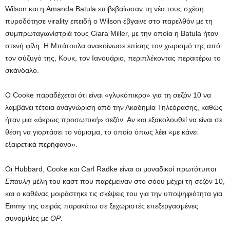
Wilson και η Amanda Batula επιβεβαίωσαν τη νέα τους σχέση.
πυροδότησε virality επειδή ο Wilson έβγαινε στο παρελθόν με τη
συμπρωταγωνίστριά τους Ciara Miller, με την οποία η Batula ήταν
στενή φίλη. Η Μπάτουλα ανακοίνωσε επίσης τον χωρισμό της από
τον σύζυγό της, Κουκ, τον Ιανουάριο, περιπλέκοντας περαιτέρω το
σκάνδαλο.
Ο Cooke παραδέχεται ότι είναι «γλυκόπικρο» για τη σεζόν 10 να
λαμβάνει τέτοια αναγνώριση από την Ακαδημία Τηλεόρασης, καθώς
ήταν μια «άκρως προσωπική» σεζόν. Αν και εξακολουθεί να είναι σε
θέση να γιορτάσει το νόμισμα, το οποίο όπως λέει «με κάνει
εξαιρετικά περήφανο».
Οι Hubbard, Cooke και Carl Radke είναι οι μοναδικοί πρωτότυποι
Επαυλη
μέλη του καστ που παρέμειναν στο σόου μέχρι τη σεζόν 10,
και ο καθένας μοιράστηκε τις σκέψεις του για την υποψηφιότητα για
Emmy της σειράς παρακάτω σε ξεχωριστές επεξεργασμένες
συνομιλίες με
ΘΡ
.