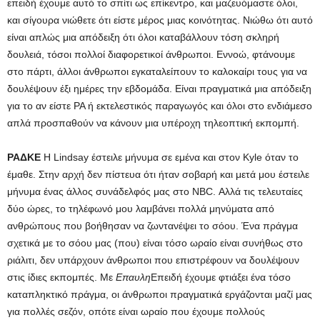
επειδή έχουμε αυτό το σπίτι ως επίκεντρο, και μαζευόμαστε όλοι,
και σίγουρα νιώθετε ότι είστε μέρος μιας κοινότητας. Νιώθω ότι αυτό
είναι απλώς μια απόδειξη ότι όλοι καταβάλλουν τόση σκληρή
δουλειά, τόσοι πολλοί διαφορετικοί άνθρωποι. Εννοώ, φτάνουμε
στο πάρτι, άλλοι άνθρωποι εγκαταλείπουν το καλοκαίρι τους για να
δουλέψουν έξι ημέρες την εβδομάδα. Είναι πραγματικά μια απόδειξη
για το αν είστε PA ή εκτελεστικός παραγωγός και όλοι στο ενδιάμεσο
απλά προσπαθούν να κάνουν μια υπέροχη τηλεοπτική εκπομπή.
ΡΑΔΚΕ
Η Lindsay έστειλε μήνυμα σε εμένα και στον Kyle όταν το
έμαθε. Στην αρχή δεν πίστευα ότι ήταν σοβαρή και μετά μου έστειλε
μήνυμα ένας άλλος συνάδελφός μας στο NBC. Αλλά τις τελευταίες
δύο ώρες, το τηλέφωνό μου λαμβάνει πολλά μηνύματα από
ανθρώπους που βοήθησαν να ζωντανέψει το σόου. Ένα πράγμα
σχετικά με το σόου μας (που) είναι τόσο ωραίο είναι συνήθως στο
ριάλιτι, δεν υπάρχουν άνθρωποι που επιστρέφουν να δουλέψουν
στις ίδιες εκπομπές. Με
Επαυλη
Επειδή έχουμε φτιάξει ένα τόσο
καταπληκτικό πράγμα, οι άνθρωποι πραγματικά εργάζονται μαζί μας
για πολλές σεζόν, οπότε είναι ωραίο που έχουμε πολλούς