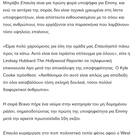
Μπράβο
Επαυλη
είναι για πρώτη φορά υποψήφια για Emmy, και
ενώ τα αστέρια της σειράς δεν είναι τεχνικά χρεωμένα στη λίστα
υποψηφιοτήτων, είναι απίστευτα ενθουσιασμένοι με το σόου και
τους ανθρώπους που εργάζονται στα παρασκήνια που λαμβάνουν
τόσο υψηλούς επαίνους.
«Είμαι πολύ χαρούμενος για όλη την ομάδα μας
Επαυλη
από πάνω
προς τα κάτω. Αυτό είναι ένα τεράστιο επίτευγμα για όλους», είπε η
Lindsay Hubbard
The Hollywood Reporter
σε τηλεφωνική
επικοινωνία λίγο μετά την αποκάλυψη της υποψηφιότητας. Ο Kyle
Cooke πρόσθεσε: «Αισθάνομαι ότι αυτό είναι απλώς μια απόδειξη
ότι όλοι καταβάλλουν τόση σκληρή δουλειά, τόσοι πολλοί
διαφορετικοί άνθρωποι».
Η σειρά Bravo πήρε ένα νεύμα στην κατηγορία του μη δομημένου
ριάλιτι, σηματοδοτώντας την πρώτη της υποψηφιότητα για Emmy
μετά την αρκετά πρωτοσέλιδα 10η σεζόν.
Επαυλη
κυριάρχησε στο ποπ πολιτιστικό τοπίο φέτος αφού ο West