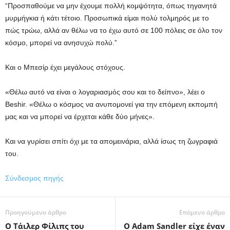
“Προσπαθούμε να μην έχουμε πολλή κομψότητα, όπως τηγανητά
μυρμήγκια ή κάτι τέτοιο. Προσωπικά είμαι πολύ τολμηρός με το
πώς τρώω, αλλά αν θέλω να το έχω αυτό σε 100 πόλεις σε όλο τον
κόσμο, μπορεί να ανησυχώ πολύ.”
Και ο Μπεσίρ έχει μεγάλους στόχους.
«Θέλω αυτό να είναι ο λογαριασμός σου και το δείπνο», λέει ο
Beshir. «Θέλω ο κόσμος να ανυπομονεί για την επόμενη εκπομπή
μας και να μπορεί να έρχεται κάθε δύο μήνες».
Και να γυρίσει σπίτι όχι με τα απομεινάρια, αλλά ίσως τη ζωγραφιά
του.
Σύνδεσμος πηγής
Προηγούμενο άρθρο
Επόμενο άρθρο
Ο Τάιλερ Φίλιπς του
Ο Adam Sandler είχε έναν