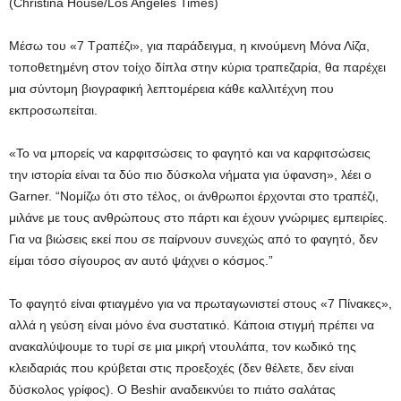
(Christina House/Los Angeles Times)
Μέσω του «7 Τραπέζι», για παράδειγμα, η κινούμενη Μόνα Λίζα,
τοποθετημένη στον τοίχο δίπλα στην κύρια τραπεζαρία, θα παρέχει
μια σύντομη βιογραφική λεπτομέρεια κάθε καλλιτέχνη που
εκπροσωπείται.
«Το να μπορείς να καρφιτσώσεις το φαγητό και να καρφιτσώσεις
την ιστορία είναι τα δύο πιο δύσκολα νήματα για ύφανση», λέει ο
Garner. “Νομίζω ότι στο τέλος, οι άνθρωποι έρχονται στο τραπέζι,
μιλάνε με τους ανθρώπους στο πάρτι και έχουν γνώριμες εμπειρίες.
Για να βιώσεις εκεί που σε παίρνουν συνεχώς από το φαγητό, δεν
είμαι τόσο σίγουρος αν αυτό ψάχνει ο κόσμος.”
Το φαγητό είναι φτιαγμένο για να πρωταγωνιστεί στους «7 Πίνακες»,
αλλά η γεύση είναι μόνο ένα συστατικό. Κάποια στιγμή πρέπει να
ανακαλύψουμε το τυρί σε μια μικρή ντουλάπα, τον κωδικό της
κλειδαριάς που κρύβεται στις προεξοχές (δεν θέλετε, δεν είναι
δύσκολος γρίφος). Ο Beshir αναδεικνύει το πιάτο σαλάτας