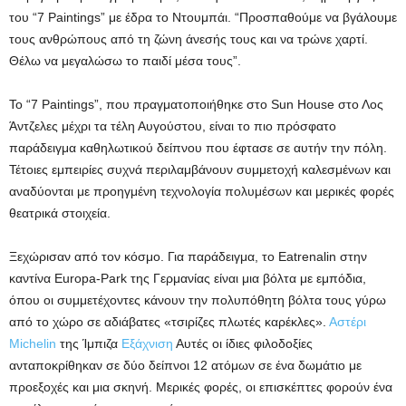
του “7 Paintings” με έδρα το Ντουμπάι. “Προσπαθούμε να βγάλουμε
τους ανθρώπους από τη ζώνη άνεσής τους και να τρώνε χαρτί.
Θέλω να μεγαλώσω το παιδί μέσα τους”.
Το “7 Paintings”, που πραγματοποιήθηκε στο Sun House στο Λος
Άντζελες μέχρι τα τέλη Αυγούστου, είναι το πιο πρόσφατο
παράδειγμα καθηλωτικού δείπνου που έφτασε σε αυτήν την πόλη.
Τέτοιες εμπειρίες συχνά περιλαμβάνουν συμμετοχή καλεσμένων και
αναδύονται με προηγμένη τεχνολογία πολυμέσων και μερικές φορές
θεατρικά στοιχεία.
Ξεχώρισαν από τον κόσμο. Για παράδειγμα, το Eatrenalin στην
καντίνα Europa-Park της Γερμανίας είναι μια βόλτα με εμπόδια,
όπου οι συμμετέχοντες κάνουν την πολυπόθητη βόλτα τους γύρω
από το χώρο σε αδιάβατες «τσιρίζες πλωτές καρέκλες».
Αστέρι
Michelin
της Ίμπιζα
Εξάχνιση
Αυτές οι ίδιες φιλοδοξίες
ανταποκρίθηκαν σε δύο δείπνοι 12 ατόμων σε ένα δωμάτιο με
προεξοχές και μια σκηνή. Μερικές φορές, οι επισκέπτες φορούν ένα