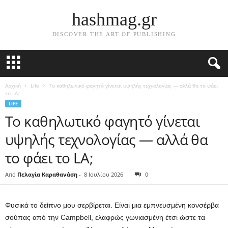
hashmag.gr
DISCOVER THE ART OF PUBLISHING
Αρχική
Life
Το καθηλωτικό φαγητό γίνεται υψηλής τεχνολογίας — αλλά θα το φάει
το LA;
LIFE
Το καθηλωτικό φαγητό γίνεται
υψηλής τεχνολογίας — αλλά θα
το φάει το LA;
Από
Πελαγία Καραθανάση
-
8 Ιουλίου 2026
0
Φυσικά το δείπνο μου σερβίρεται. Είναι μια εμπνευσμένη κονσέρβα
σούπας από την Campbell, ελαφρώς γωνιασμένη έτσι ώστε τα