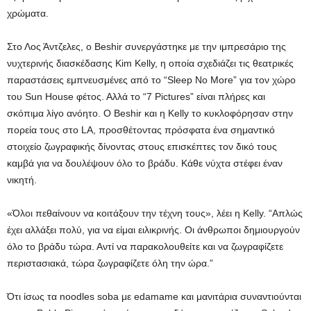
χρώματα.
Στο Λος Άντζελες, ο Beshir συνεργάστηκε με την ιμπρεσάριο της
νυχτερινής διασκέδασης Kim Kelly, η οποία σχεδιάζει τις θεατρικές
παραστάσεις εμπνευσμένες από το “Sleep No More” για τον χώρο
του Sun House φέτος. Αλλά το “7 Pictures” είναι πλήρες και
σκόπιμα λίγο ανόητο. Ο Beshir και η Kelly το κυκλοφόρησαν στην
πορεία τους στο LA, προσθέτοντας πρόσφατα ένα σημαντικό
στοιχείο ζωγραφικής δίνοντας στους επισκέπτες τον δικό τους
καμβά για να δουλέψουν όλο το βράδυ. Κάθε νύχτα στέφει έναν
νικητή.
«Όλοι πεθαίνουν να κοιτάξουν την τέχνη τους», λέει η Kelly. “Απλώς
έχει αλλάξει πολύ, για να είμαι ειλικρινής. Οι άνθρωποι δημιουργούν
όλο το βράδυ τώρα. Αντί να παρακολουθείτε και να ζωγραφίζετε
περιστασιακά, τώρα ζωγραφίζετε όλη την ώρα.”
Ότι ίσως τα noodles soba με edamame και μανιτάρια συναντιούνται