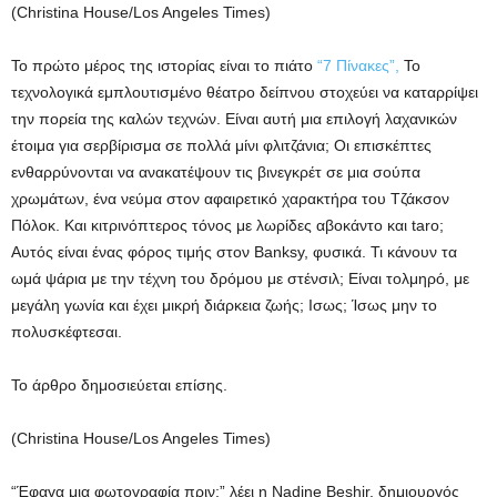
(Christina House/Los Angeles Times)
Το πρώτο μέρος της ιστορίας είναι το πιάτο
“7 Πίνακες”,
Το
τεχνολογικά εμπλουτισμένο θέατρο δείπνου στοχεύει να καταρρίψει
την πορεία της καλών τεχνών. Είναι αυτή μια επιλογή λαχανικών
έτοιμα για σερβίρισμα σε πολλά μίνι φλιτζάνια; Οι επισκέπτες
ενθαρρύνονται να ανακατέψουν τις βινεγκρέτ σε μια σούπα
χρωμάτων, ένα νεύμα στον αφαιρετικό χαρακτήρα του Τζάκσον
Πόλοκ. Και κιτρινόπτερος τόνος με λωρίδες αβοκάντο και taro;
Αυτός είναι ένας φόρος τιμής στον Banksy, φυσικά. Τι κάνουν τα
ωμά ψάρια με την τέχνη του δρόμου με στένσιλ; Είναι τολμηρό, με
μεγάλη γωνία και έχει μικρή διάρκεια ζωής; Ισως; Ίσως μην το
πολυσκέφτεσαι.
Το άρθρο δημοσιεύεται επίσης.
(Christina House/Los Angeles Times)
“Έφαγα μια φωτογραφία πριν;” λέει η Nadine Beshir, δημιουργός