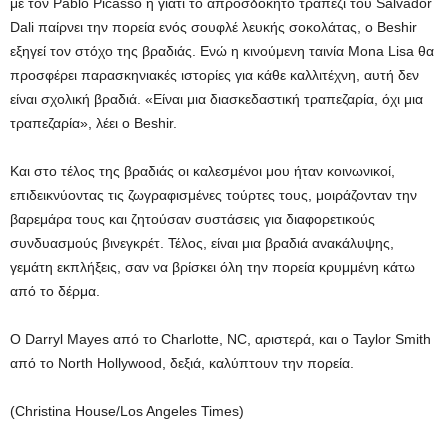
με τον Pablo Picasso ή γιατί το απροσδόκητο τραπέζι του Salvador
Dali παίρνει την πορεία ενός σουφλέ λευκής σοκολάτας, ο Beshir
εξηγεί τον στόχο της βραδιάς. Ενώ η κινούμενη ταινία Mona Lisa θα
προσφέρει παρασκηνιακές ιστορίες για κάθε καλλιτέχνη, αυτή δεν
είναι σχολική βραδιά. «Είναι μια διασκεδαστική τραπεζαρία, όχι μια
τραπεζαρία», λέει ο Beshir.
Και στο τέλος της βραδιάς οι καλεσμένοι μου ήταν κοινωνικοί,
επιδεικνύοντας τις ζωγραφισμένες τούρτες τους, μοιράζονταν την
βαρεμάρα τους και ζητούσαν συστάσεις για διαφορετικούς
συνδυασμούς βινεγκρέτ. Τέλος, είναι μια βραδιά ανακάλυψης,
γεμάτη εκπλήξεις, σαν να βρίσκει όλη την πορεία κρυμμένη κάτω
από το δέρμα.
Ο Darryl Mayes από το Charlotte, NC, αριστερά, και ο Taylor Smith
από το North Hollywood, δεξιά, καλύπτουν την πορεία.
(Christina House/Los Angeles Times)