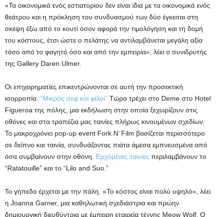
«Τα οικονομικά ενός εστιατορίου δεν είναι ίδια με τα οικονομικά ενός
θεάτρου και η πρόκληση του συνδυασμού των δύο έγκειται στη
σκέψη έξω από το κουτί όσον αφορά την τιμολόγηση και τη δομή
του κόστους, έτσι ώστε ο πελάτης να αντιλαμβάνεται μεγάλη αξία
τόσο από το φαγητό όσο και από την εμπειρία», λέει ο συνιδρυτής
της Gallery Daren Ulmer.
Οι επιχειρηματίες επικεντρώνονται σε αυτή την προσεκτική
ισορροπία.
“Μικρός σεφ και φίλοι”
Τώρα τρέχει στο Deme στο Hotel
Figueroa της πόλης, μια εκδήλωση στην οποία ξεχωρίζουν στις
οθόνες και στα τραπέζια μας ταινίες πλήρως κινουμένων σχεδίων.
Το μακροχρόνιο pop-up event Fork N’ Film βασίζεται περισσότερο
σε δείπνο και ταινία, συνδυάζοντας πιάτα άμεσα εμπνευσμένα από
όσα συμβαίνουν στην οθόνη.
Ερχόμενες ταινίες
περιλαμβάνουν το
“Ratatouille” και το “Lilo and Suo.”
Το γήπεδο έρχεται με την πάλη. «Το κόστος είναι πολύ υψηλό», λέει
η Joanna Garner, μια καθηλωτική σχεδιάστρια και πρώην
δημιουργική διευθύντρια με έμπειρη εταιρεία τέχνης Meow Wolf. Ο