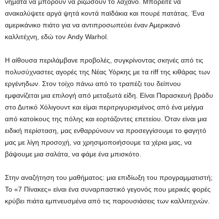
νήματα να μπορούν να ριζώσουν το λάχανο. Μπορείτε να
ανακαλύψετε αργά ψητά κοντά παϊδάκια και πουρέ πατάτας. Ένα
αμερικάνικο πιάτο για να αντιπροσωπεύει έναν Αμερικανό
καλλιτέχνη, εδώ τον Andy Warhol.
Η αίθουσα περιλάμβανε προβολές, συγκρίνοντας σκηνές από τις
πολυσύχναστες αγορές της Νέας Υόρκης με τα riff της κιθάρας των
εργένηδων. Στον τοίχο πάνω από το τραπέζι του δείπνου
εμφανίζεται μια επιλογή από μεταξωτά είδη. Είναι Παρασκευή βράδυ
στο Δυτικό Χόλιγουντ και είμαι περιτριγυρισμένος από ένα μείγμα
από κατοίκους της πόλης και εορτάζοντες επετείου. Όταν είναι μια
ειδική περίσταση, μας ενθαρρύνουν να προσεγγίσουμε το φαγητό
μας με λίγη προσοχή, να χρησιμοποιήσουμε τα χέρια μας, να
βάψουμε μια σαλάτα, να φάμε ένα μπισκότο.
Στην αναζήτηση του μαθήματος: μια επιδίωξη του προγραμματιστή;
Το «7 Πίνακες» είναι ένα συναρπαστικό γεγονός που μερικές φορές
κρύβει πιάτα εμπνευσμένα από τις παρουσιάσεις των καλλιτεχνών.