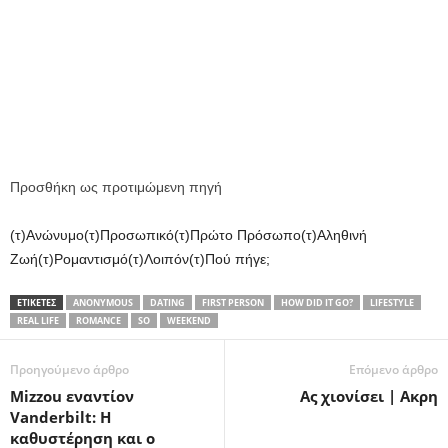
Προσθήκη ως προτιμώμενη πηγή
(τ)Ανώνυμο(τ)Προσωπικό(τ)Πρώτο Πρόσωπο(τ)Αληθινή
Ζωή(τ)Ρομαντισμό(τ)Λοιπόν(τ)Πού πήγε;
ΕΤΙΚΕΤΕΣ
ANONYMOUS
DATING
FIRST PERSON
HOW DID IT GO?
LIFESTYLE
REAL LIFE
ROMANCE
SO
WEEKEND
Προηγούμενο άρθρο
Επόμενο άρθρο
Mizzou εναντίον
Ας χιονίσει | Ακρη
Vanderbilt: Η
καθυστέρηση και ο