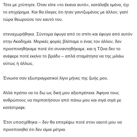
Τότε με χτύπησε. Όταν είπε «το έκανα αυτό», κατάλαβε εμένα, όχι
το επιχείρημα. Και θα έλεγες ότι ήταν γαντζωμένος με άλλον, γιατί
τώρα θεωρούσε τον εαυτό του.
στεναχωρήθηκα. Σύντομα έφυγα από το σπίτι και έφυγα από αυτόν
στην Ακαδημία. Μερικές φορές βλέπαμε ο ένας τον άλλον, δεν
προσποιηθήκαμε ποτέ ότι συναντηθήκαμε. και η Τζίνα δεν το
ανέφερε ποτέ εκείνο το βράδυ – απλά σταμάτησα να της μιλάω
ούτως ή άλλως.
Ένιωσα σαν εξωπραγματικοί λίγοι μήνες της ζωής μου.
Αλλά πρέπει να το δω ως δική μου αξιοπρέπεια. Άφηνα τους
ανθρώπους να περπατήσουν από πάνω μου και σιγά σιγά με
κατέστρεφε.
Έτσι υποσχέθηκα – δεν θα επιτρέψω ποτέ στον εαυτό μου να
προσποιηθεί ότι δεν είμαι μέτρια.