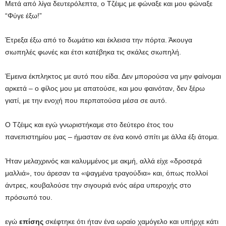
Μετά από λίγα δευτερόλεπτα, ο Τζέιμς με φώναξε και μου φώναξε
“Φύγε έξω!”
Έτρεξα έξω από το δωμάτιο και έκλεισα την πόρτα. Άκουγα
σιωπηλές φωνές και έτσι κατέβηκα τις σκάλες σιωπηλή.
Έμεινα έκπληκτος με αυτό που είδα. Δεν μπορούσα να μην φαίνομαι
αρκετά – ο φίλος μου με απατούσε, και μου φαινόταν, δεν ξέρω
γιατί, με την ενοχή που περπατούσα μέσα σε αυτό.
Ο Τζέιμς και εγώ γνωριστήκαμε στο δεύτερο έτος του
πανεπιστημίου μας – ήμασταν σε ένα κοινό σπίτι με άλλα έξι άτομα.
Ήταν μελαχρινός και καλυμμένος με ακμή, αλλά είχε «δροσερά
μαλλιά», του άρεσαν τα «ψαγμένα τραγούδια» και, όπως πολλοί
άντρες, κουβαλούσε την σιγουριά ενός αέρα υπεροχής στο
πρόσωπό του.
εγώ
επίσης
σκέφτηκε ότι ήταν ένα ωραίο χαμόγελο και υπήρχε κάτι