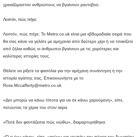
χρειαζόμασταν ανθρώπους να βγαίνουν ραντεβού.
Λοιπόν, πώς πήγε;
Λοιπόν, πώς πήγε; Το Metro.co.uk είναι μια εβδομαδιαία σειρά που
θα σας κάνει να γελάτε με αμηχανία από δεύτερο χέρι ή να τσακίζετε
από ζήλια καθώς οι άνθρωποι βγαίνουν με τις χειρότερες και
καλύτερες ιστορίες τους.
Θέλετε να ρίξετε τα φασόλια για την αμήχανη συνάντηση ή την
ιστορία αγάπης σας; Επικοινωνήστε με το
Ross.Mccafferty@metro.co.uk
«Δεν μπορώ να κάνω τίποτα για να σε κάνω χαρούμενη», είπε,
πετώντας τα χέρια του στον αέρα.
«Ποτέ δεν φαντάζεσαι πώς νιώθω», διαμαρτυρήθηκα.
«Ό,τι έχω κάνει», είπε, «φεύγω και χτυπάω την πόρτα του δωματίου