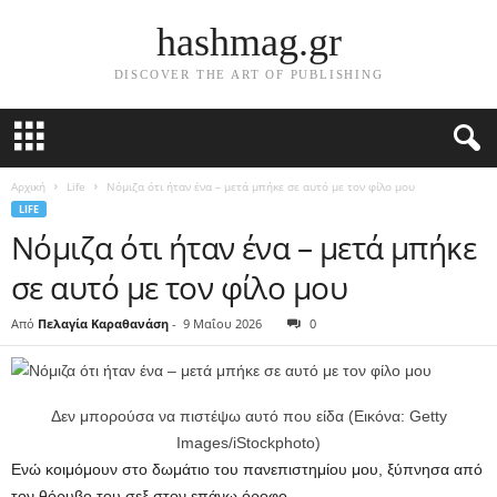
hashmag.gr
DISCOVER THE ART OF PUBLISHING
Αρχική
Life
Νόμιζα ότι ήταν ένα – μετά μπήκε σε αυτό με τον φίλο μου
LIFE
Νόμιζα ότι ήταν ένα – μετά μπήκε
σε αυτό με τον φίλο μου
Από
Πελαγία Καραθανάση
-
9 Μαΐου 2026
0
Δεν μπορούσα να πιστέψω αυτό που είδα (Εικόνα: Getty
Images/iStockphoto)
Ενώ κοιμόμουν στο δωμάτιο του πανεπιστημίου μου, ξύπνησα από
τον θόρυβο του σεξ στον επάνω όροφο.