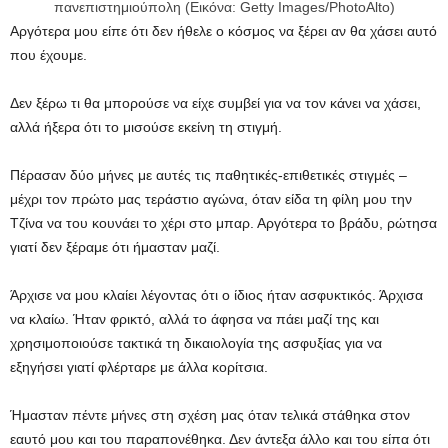
πανεπιστημιούπολη (Εικόνα: Getty Images/PhotoAlto)
Αργότερα μου είπε ότι δεν ήθελε ο κόσμος να ξέρει αν θα χάσει αυτό
που έχουμε.
Δεν ξέρω τι θα μπορούσε να είχε συμβεί για να τον κάνει να χάσει,
αλλά ήξερα ότι το μισούσε εκείνη τη στιγμή.
Πέρασαν δύο μήνες με αυτές τις παθητικές-επιθετικές στιγμές –
μέχρι τον πρώτο μας τεράστιο αγώνα, όταν είδα τη φίλη μου την
Τζίνα να του κουνάει το χέρι στο μπαρ. Αργότερα το βράδυ, ρώτησα
γιατί δεν ξέραμε ότι ήμασταν μαζί.
Άρχισε να μου κλαίει λέγοντας ότι ο ίδιος ήταν ασφυκτικός. Άρχισα
να κλαίω. Ήταν φρικτό, αλλά το άφησα να πάει μαζί της και
χρησιμοποιούσε τακτικά τη δικαιολογία της ασφυξίας για να
εξηγήσει γιατί φλέρταρε με άλλα κορίτσια.
Ήμασταν πέντε μήνες στη σχέση μας όταν τελικά στάθηκα στον
εαυτό μου και του παραπονέθηκα. Δεν άντεξα άλλο και του είπα ότι