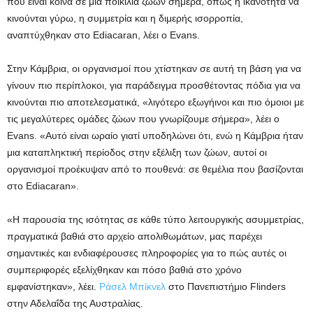
που είναι κοινά σε μια ποικιλία ζώων σήμερα, όπως η ικανότητα να
κινούνται γύρω, η συμμετρία και η διμερής ισορροπία,
αναπτύχθηκαν στο Ediacaran, λέει ο Evans.
Στην Κάμβρια, οι οργανισμοί που χτίστηκαν σε αυτή τη βάση για να
γίνουν πιο περίπλοκοι, για παράδειγμα προσθέτοντας πόδια για να
κινούνται πιο αποτελεσματικά, «λιγότερο εξωγήινοι και πιο όμοιοι με
τις μεγαλύτερες ομάδες ζώων που γνωρίζουμε σήμερα», λέει ο
Evans. «Αυτό είναι ωραίο γιατί υποδηλώνει ότι, ενώ η Κάμβρια ήταν
μια καταπληκτική περίοδος στην εξέλιξη των ζώων, αυτοί οι
οργανισμοί προέκυψαν από το πουθενά: σε θεμέλια που βασίζονται
στο Ediacaran».
«Η παρουσία της ισότητας σε κάθε τύπο λειτουργικής ασυμμετρίας,
πραγματικά βαθιά στο αρχείο απολιθωμάτων, μας παρέχει
σημαντικές και ενδιαφέρουσες πληροφορίες για το πώς αυτές οι
συμπεριφορές εξελίχθηκαν και πόσο βαθιά στο χρόνο
εμφανίστηκαν», λέει.
Ράσελ Μπίκνελ
στο Πανεπιστήμιο Flinders
στην Αδελαΐδα της Αυστραλίας.