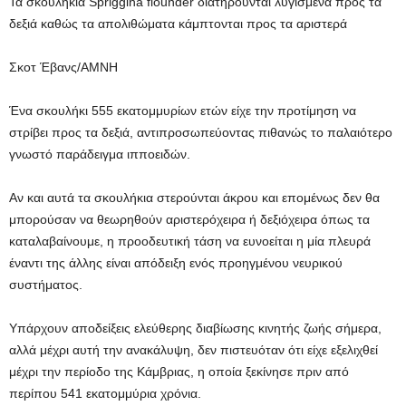
Τα σκουλήκια Spriggina flounder διατηρούνται λυγισμένα προς τα
δεξιά καθώς τα απολιθώματα κάμπτονται προς τα αριστερά
Σκοτ Έβανς/AMNH
Ένα σκουλήκι 555 εκατομμυρίων ετών είχε την προτίμηση να
στρίβει προς τα δεξιά, αντιπροσωπεύοντας πιθανώς το παλαιότερο
γνωστό παράδειγμα ιπποειδών.
Αν και αυτά τα σκουλήκια στερούνται άκρου και επομένως δεν θα
μπορούσαν να θεωρηθούν αριστερόχειρα ή δεξιόχειρα όπως τα
καταλαβαίνουμε, η προοδευτική τάση να ευνοείται η μία πλευρά
έναντι της άλλης είναι απόδειξη ενός προηγμένου νευρικού
συστήματος.
Υπάρχουν αποδείξεις ελεύθερης διαβίωσης κινητής ζωής σήμερα,
αλλά μέχρι αυτή την ανακάλυψη, δεν πιστευόταν ότι είχε εξελιχθεί
μέχρι την περίοδο της Κάμβριας, η οποία ξεκίνησε πριν από
περίπου 541 εκατομμύρια χρόνια.