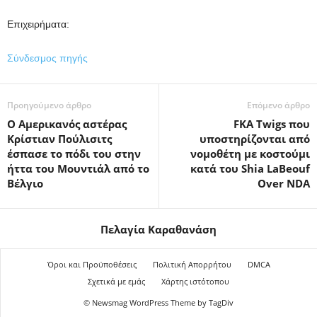
Επιχειρήματα:
Σύνδεσμος πηγής
Προηγούμενο άρθρο
Επόμενο άρθρο
Ο Αμερικανός αστέρας
FKA Twigs που
Κρίστιαν Πούλισιτς
υποστηρίζονται από
έσπασε το πόδι του στην
νομοθέτη με κοστούμι
ήττα του Μουντιάλ από το
κατά του Shia LaBeouf
Βέλγιο
Over NDA
Πελαγία Καραθανάση
Όροι και Προϋποθέσεις
Πολιτική Απορρήτου
DMCA
Σχετικά με εμάς
Χάρτης ιστότοπου
© Newsmag WordPress Theme by TagDiv