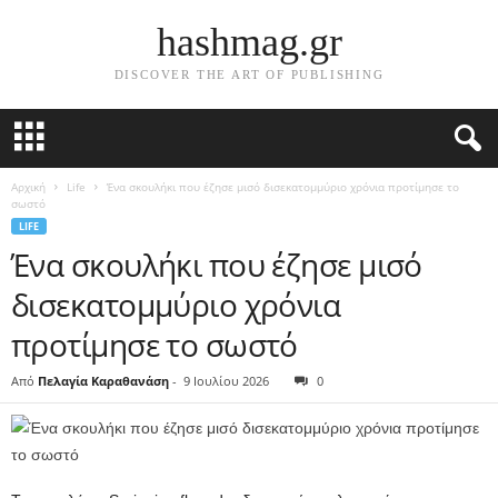
hashmag.gr
DISCOVER THE ART OF PUBLISHING
Αρχική
Life
Ένα σκουλήκι που έζησε μισό δισεκατομμύριο χρόνια προτίμησε το
σωστό
LIFE
Ένα σκουλήκι που έζησε μισό
δισεκατομμύριο χρόνια
προτίμησε το σωστό
Από
Πελαγία Καραθανάση
-
9 Ιουλίου 2026
0