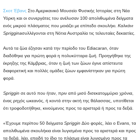
Σκοτ Έβανς
Στο Αμερικανικό Μουσείο Φυσικής Ιστορίας στη Νέα
Υόρκη και οι συνεργάτες του ανέλυσαν 100 απολιθωμένα δείγματα
ενός μικρού πλάσματος που μοιάζει με επίπεδο σκουλήκι.
Καλκάνι
Spriggina
συλλέγονται στη Νότια Αυστραλία τις τελευταίες δεκαετίες.
Αυτά τα ζώα έζησαν κατά την περίοδο του Ediacaran, όταν
διαδόθηκε για πρώτη φορά η πολυκύτταρα ζωή. Προηγήθηκε της
έκρηξης της Κάμβριας, όταν η ζωή των ζώων έγινε απίστευτα
διαφορετική και πολλές ομάδες ζώων εμφανίστηκαν για πρώτη
φορά.
Spriggin
σε αυτό που ήταν, πριν από μισό δισεκατομμύριο χρόνια,
ένας ρηχός ωκεανός, ή κοντά στην ακτή της θάλασσας, υποτίθεται
ότι τροφοδοτήθηκε, κινούμενος προς τα αριστερά ή προς τα δεξιά.
«Έχουμε περίπου 50 δείγματα
Spriggin
Δύο φορές, λέει ο Evans, τα
απολιθωμένα σκουλήκια είναι λυγισμένα προς τα αριστερά και προς
τα δεξιά, λέει, επειδή το ίδιο το πλάσμα είναι λυγισμένο προς τα