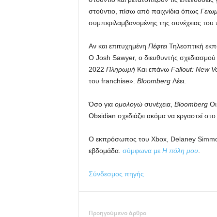
στούντιο, πίσω από παιχνίδια όπως
Γειω
συμπεριλαμβανομένης της συνέχειας του
Αν και επιτυχημένη
Πέφτει
Τηλεοπτική εκπο
Ο Josh Sawyer, ο διευθυντής σχεδιασμού 
2022
Πληρωμή
Και επάνω
Fallout: New V
του franchise».
Bloomberg
Λέει.
Όσο για
ομολογώ
συνέχεια,
Bloomberg
Οι
Obsidian σχεδιάζει ακόμα να εργαστεί στο
Ο εκπρόσωπος του Xbox, Delaney Simmons
εβδομάδα.
σύμφωνα με
Η πόλη μου
.
Σύνδεσμος πηγής
Προηγούμενο άρθρο