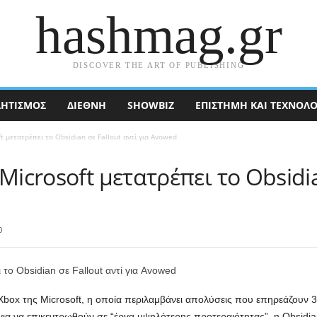
hashmag.gr
DISCOVER THE ART OF PUBLISHING
ΗΤΙΣΜΟΣ
ΔΙΕΘΝΉ
SHOWBIZ
ΕΠΙΣΤΉΜΗ ΚΑΙ ΤΕΧΝΟΛΟ
t μετατρέπει το Obsidian σε Fallout αντί για Avowed
Microsoft μετατρέπει το Obsidia
0
Xbox της Microsoft, η οποία περιλαμβάνει απολύσεις που επηρεάζουν 
 για να επικεντρωθούν σε “έργα υψηλότερης προτεραιότητας”, η Obsidian