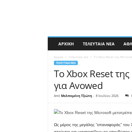
ΑΡΧΙΚΉ
ΤΕΛΕΥΤΑΊΑ ΝΈΑ
ΑΘΛ
Αρχική
Τελευταία νέα
Το Xbox Reset της Microsof
ΤΕΛΕΥΤΑΊΑ ΝΈΑ
Το Xbox Reset της 
για Avowed
Από
Μελπομένη Τζιώτη
-
8 Ιουλίου 2026
Ως μέρος της μεγάλης “επαναφοράς” του 
στούντιο και μετατοπίζουν τις επενδύσεις