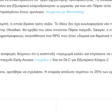
μένο
και
Εξωτερικοί κόσμοι
ξεκίνησαν οι εργασίες για ένα νέο
Πέφτει
τίτλο
 περασμένου έτους
ομολογώ
,
σύμφωνα με
Bloomberg
.
μπή, η οποία βγαίνει τρίτη σεζόν. Το Xbox δεν έχει κυκλοφορήσει νέο 
της Obsidian, θα ηγηθεί του νέου στούντιο
Πέφτει
παιχνίδι. Sawyer, ο 
egas
προφανώς σκηνοθέτησε ένα RPG που ήταν «δομικά και θεματικά 
 αναφορές δείχνουν ότι η ανάπτυξη «προχωρά καλά» και επρόκειτο να 
 παιχνίδι Early Access
Γειωμένο 2
Και σε DLC για
Εξωτερικοί Κόσμοι 2
.
, αρνήθηκε να σχολιάσει. Η εταιρεία απέλυσε περίπου το 25% των ερ