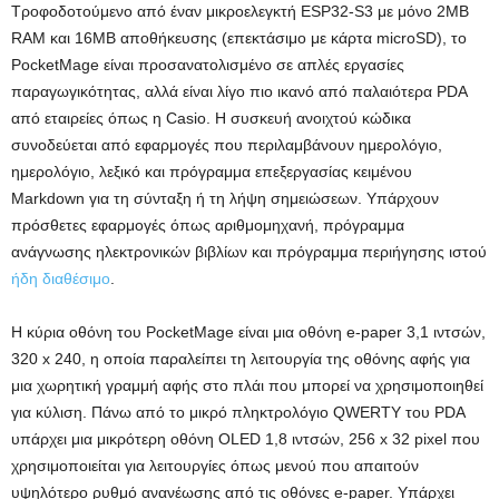
Τροφοδοτούμενο από έναν μικροελεγκτή ESP32-S3 με μόνο 2MB
RAM και 16MB αποθήκευσης (επεκτάσιμο με κάρτα microSD), το
PocketMage είναι προσανατολισμένο σε απλές εργασίες
παραγωγικότητας, αλλά είναι λίγο πιο ικανό από παλαιότερα PDA
από εταιρείες όπως η Casio. Η συσκευή ανοιχτού κώδικα
συνοδεύεται από εφαρμογές που περιλαμβάνουν ημερολόγιο,
ημερολόγιο, λεξικό και πρόγραμμα επεξεργασίας κειμένου
Markdown για τη σύνταξη ή τη λήψη σημειώσεων. Υπάρχουν
πρόσθετες εφαρμογές όπως αριθμομηχανή, πρόγραμμα
ανάγνωσης ηλεκτρονικών βιβλίων και πρόγραμμα περιήγησης ιστού
ήδη διαθέσιμο
.
Η κύρια οθόνη του PocketMage είναι μια οθόνη e-paper 3,1 ιντσών,
320 x 240, η οποία παραλείπει τη λειτουργία της οθόνης αφής για
μια χωρητική γραμμή αφής στο πλάι που μπορεί να χρησιμοποιηθεί
για κύλιση. Πάνω από το μικρό πληκτρολόγιο QWERTY του PDA
υπάρχει μια μικρότερη οθόνη OLED 1,8 ιντσών, 256 x 32 pixel που
χρησιμοποιείται για λειτουργίες όπως μενού που απαιτούν
υψηλότερο ρυθμό ανανέωσης από τις οθόνες e-paper. Υπάρχει