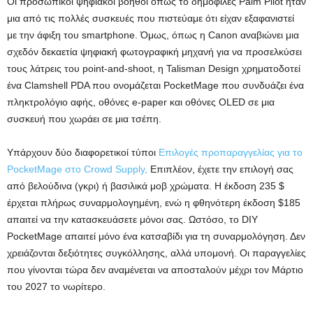
Οι προσωπικοί ψηφιακοί βοηθοί όπως το δημοφιλές Palm Pilot ήταν
μια από τις πολλές συσκευές που πιστεύαμε ότι είχαν εξαφανιστεί
με την άφιξη του smartphone. Όμως, όπως η Canon αναβιώνει μια
σχεδόν δεκαετία ψηφιακή φωτογραφική μηχανή για να προσελκύσει
τους λάτρεις του point-and-shoot, η Talisman Design χρηματοδοτεί
ένα Clamshell PDA που ονομάζεται PocketMage που συνδυάζει ένα
πληκτρολόγιο αφής, οθόνες e-paper και οθόνες OLED σε μια
συσκευή που χωράει σε μια τσέπη.
Υπάρχουν δύο διαφορετικοί τύποι
Επιλογές προπαραγγελίας για το
PocketMage στο Crowd Supply,
Επιπλέον, έχετε την επιλογή σας
από βελούδινα (γκρι) ή βασιλικά μοβ χρώματα. Η έκδοση 235 $
έρχεται πλήρως συναρμολογημένη, ενώ η φθηνότερη έκδοση $185
απαιτεί να την κατασκευάσετε μόνοι σας. Ωστόσο, το DIY
PocketMage απαιτεί μόνο ένα κατσαβίδι για τη συναρμολόγηση. Δεν
χρειάζονται δεξιότητες συγκόλλησης, αλλά υπομονή. Οι παραγγελίες
που γίνονται τώρα δεν αναμένεται να αποσταλούν μέχρι τον Μάρτιο
του 2027 το νωρίτερο.