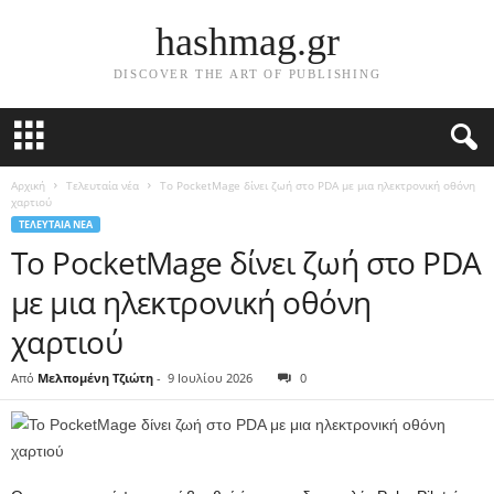
hashmag.gr
DISCOVER THE ART OF PUBLISHING
Αρχική
Τελευταία νέα
Το PocketMage δίνει ζωή στο PDA με μια ηλεκτρονική οθόνη
χαρτιού
ΤΕΛΕΥΤΑΊΑ ΝΈΑ
Το PocketMage δίνει ζωή στο PDA
με μια ηλεκτρονική οθόνη
χαρτιού
Από
Μελπομένη Τζιώτη
-
9 Ιουλίου 2026
0