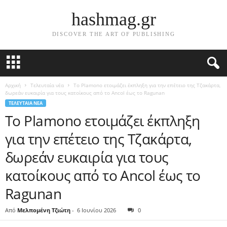
hashmag.gr
DISCOVER THE ART OF PUBLISHING
Αρχική
Τελευταία νέα
Το Plamono ετοιμάζει έκπληξη για την επέτειο της Τζακάρτα,
δωρεάν ευκαιρία για τους κατοίκους από το Ancol έως το Ragunan
ΤΕΛΕΥΤΑΊΑ ΝΈΑ
Το Plamono ετοιμάζει έκπληξη
για την επέτειο της Τζακάρτα,
δωρεάν ευκαιρία για τους
κατοίκους από το Ancol έως το
Ragunan
Από
Μελπομένη Τζιώτη
-
6 Ιουνίου 2026
0