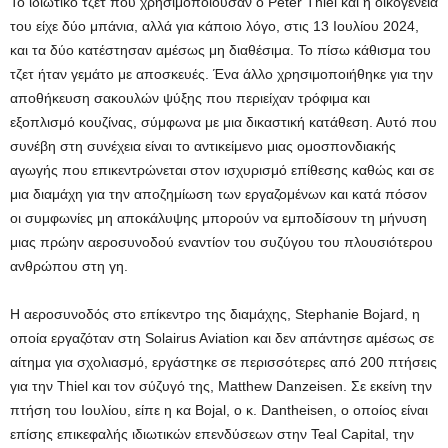
Το ιδιωτικό τζετ που χρησιμοποιούσαν ο Peter Thiel και η οικογένειά
του είχε δύο μπάνια, αλλά για κάποιο λόγο, στις 13 Ιουλίου 2024,
και τα δύο κατέστησαν αμέσως μη διαθέσιμα. Το πίσω κάθισμα του
τζετ ήταν γεμάτο με αποσκευές. Ένα άλλο χρησιμοποιήθηκε για την
αποθήκευση σακουλών ψύξης που περιείχαν τρόφιμα και
εξοπλισμό κουζίνας, σύμφωνα με μια δικαστική κατάθεση. Αυτό που
συνέβη στη συνέχεια είναι το αντικείμενο μιας ομοσπονδιακής
αγωγής που επικεντρώνεται στον ισχυρισμό επίθεσης καθώς και σε
μια διαμάχη για την αποζημίωση των εργαζομένων και κατά πόσον
οι συμφωνίες μη αποκάλυψης μπορούν να εμποδίσουν τη μήνυση
μιας πρώην αεροσυνοδού εναντίον του συζύγου του πλουσιότερου
ανθρώπου στη γη.
Η αεροσυνοδός στο επίκεντρο της διαμάχης, Stephanie Bojard, η
οποία εργαζόταν στη Solairus Aviation και δεν απάντησε αμέσως σε
αίτημα για σχολιασμό, εργάστηκε σε περισσότερες από 200 πτήσεις
για την Thiel και τον σύζυγό της, Matthew Danzeisen. Σε εκείνη την
πτήση του Ιουλίου, είπε η κα Bojal, ο κ. Dantheisen, ο οποίος είναι
επίσης επικεφαλής ιδιωτικών επενδύσεων στην Teal Capital, την