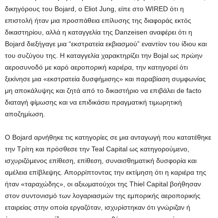
δικηγόρους του Bojard, ο Eliot Jung, είπε στο WIRED ότι η
επιστολή ήταν μια προσπάθεια επίλυσης της διαφοράς εκτός
δικαστηρίου, αλλά η καταγγελία της Danzeisen αναφέρει ότι η
Bojard διεξήγαγε μια “εκστρατεία εκβιασμού” εναντίον του ίδιου και
του συζύγου της. Η καταγγελία χαρακτηρίζει την Bojal ως πρώην
αεροσυνοδό με καρό αεροπορική καριέρα, την κατηγορεί ότι
ξεκίνησε μια «εκστρατεία δυσφήμισης» και παραβίαση συμφωνίας
μη αποκάλυψης και ζητά από το δικαστήριο να επιβάλει de facto
διαταγή φίμωσης και να επιδικάσει πραγματική τιμωρητική
αποζημίωση.
Ο Bojard αρνήθηκε τις κατηγορίες σε μια ανταγωγή που κατατέθηκε
την Τρίτη και πρόσθεσε την Teal Capital ως κατηγορούμενο,
ισχυριζόμενος επίθεση, επίθεση, συναισθηματική δυσφορία και
αμέλεια επίβλεψης. Απορρίπτοντας την εκτίμηση ότι η καριέρα της
ήταν «ταραχώδης», οι αξιωματούχοι της Thiel Capital βοήθησαν
στον συντονισμό των λογαριασμών της εμπορικής αεροπορικής
εταιρείας στην οποία εργαζόταν, ισχυρίστηκαν ότι γνώριζαν ή