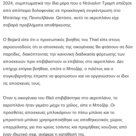
2024, συμπτωματικά την ίδια μέρα που ο Ντόναλντ Τραμπ επέζησε
από απόπειρα δολοφονίας σε προεκλογική συγκέντρωση στο
Μπάτλερ της Πενσυλβάνια. Ωστόσο, αυτό το αεροπλάνο είχε
σοβαρά προβλήματα αποθήκευσης.
Ο Bojard είπε ότι ο προσωπικός βοηθός του Thiel είπε στους
αεροσυνοδούς ότι οι αποσκευές της οικογένειας θα φτάσουν σε δύο
παρτίδες, διακόπτοντας την κανονική διαδικασία φόρτωσης των
αποσκευών πριν επιβιβαστούν οι επιβάτες στο αεροπλάνο. Δεν
υπήρχε επίγεια βοήθεια, οπότε ο Μποζάρ, ο πιλότος και ο
συγκυβερνήτης έπρεπε να φορτώσουν και να οργανώσουν οι ίδιοι
τις αποσκευές τους.
Όταν η οικογένεια του Θίελ επιβιβάστηκε στο αεροπλάνο, το
αεροπλάνο ήταν γεμάτο μέχρι το χείλος, είπε ο Μποζάρ. Οι
πρόσθετες αποσκευές μπλοκάρουν το πίσω μπάνιο και το
μπροστινό μπάνιο χρησιμοποιήθηκε ως αποθηκευτικός χώρος
υπερχείλισης για πιο κρύες τσάντες και προμήθειες κουζίνας από
έναν ιδιωτικό σεφ, ανέφερε η κατάθεσή της.