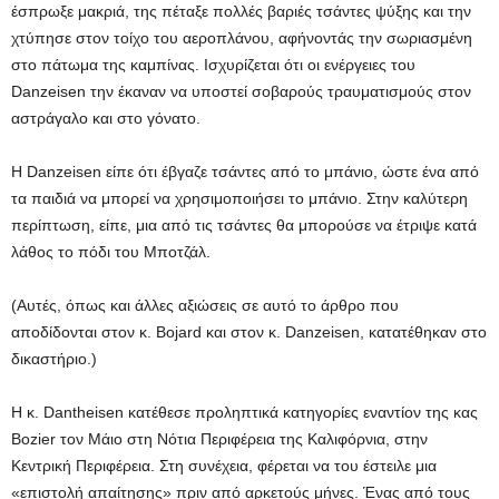
έσπρωξε μακριά, της πέταξε πολλές βαριές τσάντες ψύξης και την
χτύπησε στον τοίχο του αεροπλάνου, αφήνοντάς την σωριασμένη
στο πάτωμα της καμπίνας. Ισχυρίζεται ότι οι ενέργειες του
Danzeisen την έκαναν να υποστεί σοβαρούς τραυματισμούς στον
αστράγαλο και στο γόνατο.
Η Danzeisen είπε ότι έβγαζε τσάντες από το μπάνιο, ώστε ένα από
τα παιδιά να μπορεί να χρησιμοποιήσει το μπάνιο. Στην καλύτερη
περίπτωση, είπε, μια από τις τσάντες θα μπορούσε να έτριψε κατά
λάθος το πόδι του Μποτζάλ.
(Αυτές, όπως και άλλες αξιώσεις σε αυτό το άρθρο που
αποδίδονται στον κ. Bojard και στον κ. Danzeisen, κατατέθηκαν στο
δικαστήριο.)
Η κ. Dantheisen κατέθεσε προληπτικά κατηγορίες εναντίον της κας
Bozier τον Μάιο στη Νότια Περιφέρεια της Καλιφόρνια, στην
Κεντρική Περιφέρεια. Στη συνέχεια, φέρεται να του έστειλε μια
«επιστολή απαίτησης» πριν από αρκετούς μήνες. Ένας από τους