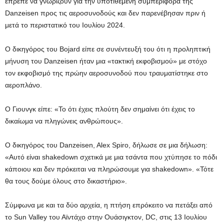
έπρεπε να γνωρίζουν για την υποτιθέμενη συμπεριφορά της
Danzeisen προς τις αεροσυνοδούς και δεν παρενέβησαν πριν ή
μετά το περιστατικό του Ιουλίου 2024.
Ο δικηγόρος του Bojard είπε σε συνέντευξή του ότι η προληπτική
μήνυση του Danzeisen ήταν μια «τακτική εκφοβισμού» με στόχο
τον εκφοβισμό της πρώην αεροσυνοδού που τραυματίστηκε στο
αεροπλάνο.
Ο Γιουνγκ είπε: «Το ότι έχεις πλούτη δεν σημαίνει ότι έχεις το
δικαίωμα να πληγώνεις ανθρώπους».
Ο δικηγόρος του Danzeisen, Alex Spiro, δήλωσε σε μια δήλωση:
«Αυτό είναι shakedown σχετικά με μια τσάντα που χτύπησε το πόδι
κάποιου και δεν πρόκειται να πληρώσουμε για shakedown». «Τότε
θα τους δούμε όλους στο δικαστήριο».
Σύμφωνα με και τα δύο αρχεία, η πτήση επρόκειτο να πετάξει από
το Sun Valley του Αϊντάχο στην Ουάσιγκτον, DC, στις 13 Ιουλίου