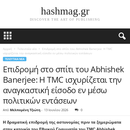
hashmag.gr
DISCOVER THE ART OF PUBLISHING
Αρχική
Τελευταία νέα
Επιδρομή στο σπίτι του Abhishek Banerjee: Η TMC
ισχυρίζεται την αναγκαστική είσοδο εν μέσω πολιτικών εντάσεων
ΤΕΛΕΥΤΑΊΑ ΝΈΑ
Επιδρομή στο σπίτι του Abhishek
Banerjee: Η TMC ισχυρίζεται την
αναγκαστική είσοδο εν μέσω
πολιτικών εντάσεων
Από
Μελπομένη Τζιώτη
-
13 Ιουνίου 2026
0
Η δραματική επιδρομή της αστυνομίας πριν τα ξημερώματα
στην κατοικία του Εθνικού Γραμματέα του TMC Abhishek