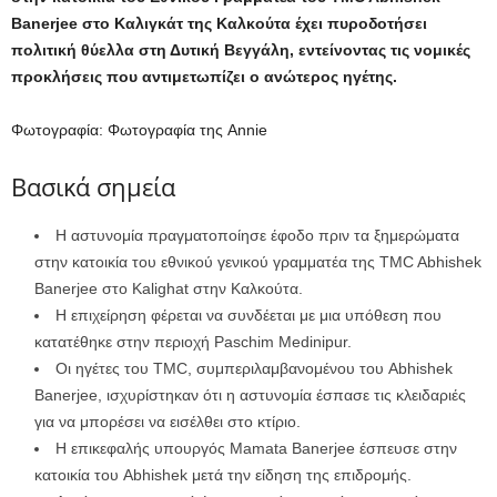
Banerjee στο Καλιγκάτ της Καλκούτα έχει πυροδοτήσει
πολιτική θύελλα στη Δυτική Βεγγάλη, εντείνοντας τις νομικές
προκλήσεις που αντιμετωπίζει ο ανώτερος ηγέτης.
Φωτογραφία: Φωτογραφία της Annie
Βασικά σημεία
Η αστυνομία πραγματοποίησε έφοδο πριν τα ξημερώματα
στην κατοικία του εθνικού γενικού γραμματέα της TMC Abhishek
Banerjee στο Kalighat στην Καλκούτα.
Η επιχείρηση φέρεται να συνδέεται με μια υπόθεση που
κατατέθηκε στην περιοχή Paschim Medinipur.
Οι ηγέτες του TMC, συμπεριλαμβανομένου του Abhishek
Banerjee, ισχυρίστηκαν ότι η αστυνομία έσπασε τις κλειδαριές
για να μπορέσει να εισέλθει στο κτίριο.
Η επικεφαλής υπουργός Mamata Banerjee έσπευσε στην
κατοικία του Abhishek μετά την είδηση ​​της επιδρομής.