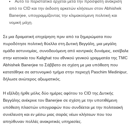
Αυτό το περιστατικό έρχεται μετά την πρόσφατη ανάκριση
από το CID και την έκδοση αρκετών κλήσεων στον Abhishek
Banerjee, υπογραμμίζοντας την κλιμακούμενη πολιτική και
νομική μάχη.
Σε μια δραματική επιχείρηση πριν από τα ξημερώματα που
πυροδότησε πολιτική θύελλα στη Δυτική Βεγγάλη, μια μεγάλη
ομάδα αστυνομίας, συνοδευόμενη από κεντρικές δυνάμεις, εισέβαλε
στην κατοικία του Kalighat του εθνικού γενικού γραμματέα της TMC
Abhishek Banerjee το Σάββατο σε σχέση με μια υπόθεση που
κατατέθηκε σε αστυνομικό τμήμα στην περιοχή Paschim Medinipur,
δήλωσε ανώτερος αξιωματικός.
Η εξέλιξη ήρθε μόλις δύο ημέρες αφότου το CID της Δυτικής
Βεγγάλης ανέκρινε τον Banerjee σε σχέση με την υποτιθέμενη
υπόθεση πλαστών υπογραφών που συνδέεται με την πολιτειακή
συνέλευση και εν μέσω μιας σειράς νέων κλήσεων που του
απηύθυναν πολλές ανακριτικές υπηρεσίες.