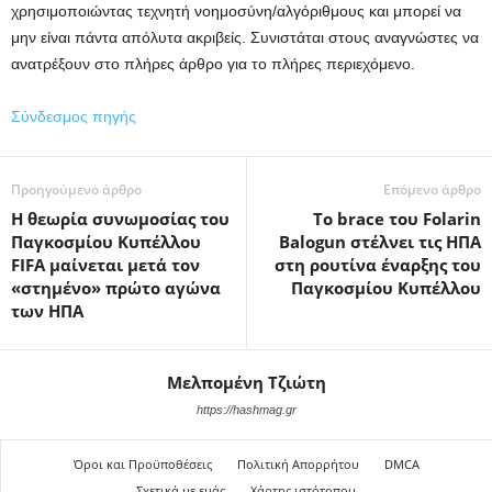
χρησιμοποιώντας τεχνητή νοημοσύνη/αλγόριθμους και μπορεί να
μην είναι πάντα απόλυτα ακριβείς. Συνιστάται στους αναγνώστες να
ανατρέξουν στο πλήρες άρθρο για το πλήρες περιεχόμενο.
Σύνδεσμος πηγής
Προηγούμενο άρθρο
Επόμενο άρθρο
Η θεωρία συνωμοσίας του
Το brace του Folarin
Παγκοσμίου Κυπέλλου
Balogun στέλνει τις ΗΠΑ
FIFA μαίνεται μετά τον
στη ρουτίνα έναρξης του
«στημένο» πρώτο αγώνα
Παγκοσμίου Κυπέλλου
των ΗΠΑ
Μελπομένη Τζιώτη
https://hashmag.gr
Όροι και Προϋποθέσεις
Πολιτική Απορρήτου
DMCA
Σχετικά με εμάς
Χάρτης ιστότοπου