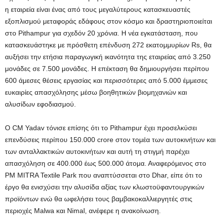
η εταιρεία είναι ένας από τους μεγαλύτερους κατασκευαστές
εξοπλισμού μεταφοράς εδάφους στον κόσμο και δραστηριοποιείται
στο Pithampur για σχεδόν 20 χρόνια. Η νέα εγκατάσταση, που
κατασκευάστηκε με πρόσθετη επένδυση 272 εκατομμυρίων Rs, θα
αυξήσει την ετήσια παραγωγική ικανότητα της εταιρείας από 3.250
μονάδες σε 7.500 μονάδες. Η επέκταση θα δημιουργήσει περίπου
600 άμεσες θέσεις εργασίας και περισσότερες από 5.000 έμμεσες
ευκαιρίες απασχόλησης μέσω βοηθητικών βιομηχανιών και
αλυσίδων εφοδιασμού.
Ο CM Yadav τόνισε επίσης ότι το Pithampur έχει προσελκύσει
επενδύσεις περίπου 150.000 crore στον τομέα των αυτοκινήτων και
των ανταλλακτικών αυτοκινήτων και αυτή τη στιγμή παρέχει
απασχόληση σε 400.000 έως 500.000 άτομα. Αναφερόμενος στο
PM MITRA Textile Park που αναπτύσσεται στο Dhar, είπε ότι το
έργο θα ενισχύσει την αλυσίδα αξίας των κλωστοϋφαντουργικών
προϊόντων ενώ θα ωφελήσει τους βαμβακοκαλλιεργητές στις
περιοχές Malwa και Nimal, ανέφερε η ανακοίνωση.