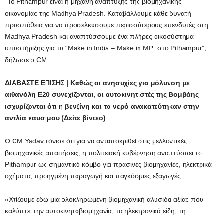
“Το Pithampur είναι η μηχανή ανάπτυξης της βιομηχανικής
οικονομίας της Madhya Pradesh. Καταβάλλουμε κάθε δυνατή
προσπάθεια για να προσελκύσουμε περισσότερους επενδυτές στη
Madhya Pradesh και αναπτύσσουμε ένα πλήρες οικοσύστημα
υποστήριξης για το “Make in India – Make in MP” στο Pithampur”,
δήλωσε ο CM.
ΔΙΑΒΑΣΤΕ ΕΠΙΣΗΣ | Καθώς οι ανησυχίες για μόλυνση με
αιθανόλη E20 συνεχίζονται, οι αυτοκινητιστές της Βομβάης
ισχυρίζονται ότι η βενζίνη και το νερό ανακατεύτηκαν στην
αντλία καυσίμου (Δείτε βίντεο)
Ο CM Yadav τόνισε ότι για να ανταποκριθεί στις μελλοντικές
βιομηχανικές απαιτήσεις, η πολιτειακή κυβέρνηση αναπτύσσει το
Pithampur ως σημαντικό κόμβο για πράσινες βιομηχανίες, ηλεκτρικά
οχήματα, προηγμένη παραγωγή και παγκόσμιες εξαγωγές.
«Χτίζουμε εδώ μια ολοκληρωμένη βιομηχανική αλυσίδα αξίας που
καλύπτει την αυτοκινητοβιομηχανία, τα ηλεκτρονικά είδη, τη