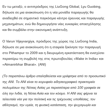
Εν τω μεταξύ, ο αντιπρόεδρος της LiuGong Global, Lyu Guobing,
δήλωσε σε μια ανακοίνωση ότι η νέα μονάδα παραγωγής θα
αναδειχθεί σε σημαντικό παγκόσμιο κέντρο έρευνας και παραγωγής
μηχανημάτων, ενώ θα δημιουργήσει νέες ευκαιρίες απασχόλησης
και θα συμβάλει στην οικονομική ανάπτυξη.
Ο Varun Vijayvargiya, πρόεδρος της χώρας της LiuGong India,
δήλωσε σε μια ανακοίνωση ότι η εταιρεία ξεκίνησε την παραγωγή
στο Pithampur το 2009 και η διευρυμένη εγκατάσταση θα ενισχύσει
περαιτέρω τη συμβολή της στις πρωτοβουλίες «Make in India» και
«Atmanirbhar Bharat». (ANI)
(Το παραπάνω άρθρο επαληθεύεται και γράφτηκε από το προσωπικό
της ANI. Το ANI είναι το κορυφαίο ειδησεογραφικό πρακτορείο
πολυμέσων της Νότιας Ασίας με περισσότερα από 100 γραφεία σε
όλη την Ινδία, τη Νότια Ασία και τον κόσμο. Η ANI σας φέρνει τα
τελευταία νέα για την πολιτική και τις τρέχουσες υποθέσεις, τον
αθλητισμό, την υγεία, τη φυσική κατάσταση, την ψυχαγωγία και