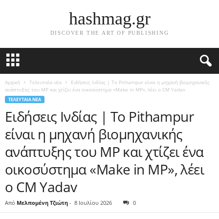
hashmag.gr
DISCOVER THE ART OF PUBLISHING
Αρχική
Τελευταία νέα
Ειδήσεις Ινδίας | Το Pithampur είναι η μηχανή βιομηχανικής
ανάπτυξης του MP και χτίζει ένα οικοσύστημα «Make in MP», λέει ο CM Yadav
ΤΕΛΕΥΤΑΊΑ ΝΈΑ
Ειδήσεις Ινδίας | Το Pithampur
είναι η μηχανή βιομηχανικής
ανάπτυξης του MP και χτίζει ένα
οικοσύστημα «Make in MP», λέει
ο CM Yadav
Από
Μελπομένη Τζιώτη
-
8 Ιουλίου 2026
0