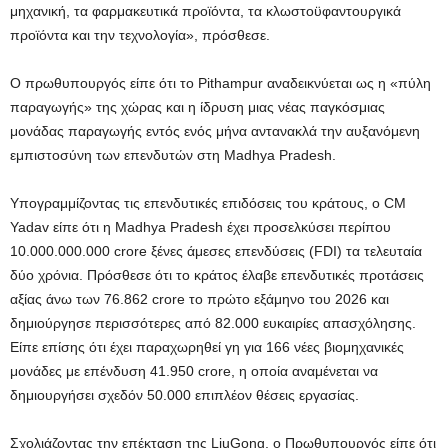
μηχανική, τα φαρμακευτικά προϊόντα, τα κλωστοϋφαντουργικά
προϊόντα και την τεχνολογία», πρόσθεσε.
Ο πρωθυπουργός είπε ότι το Pithampur αναδεικνύεται ως η «πύλη
παραγωγής» της χώρας και η ίδρυση μιας νέας παγκόσμιας
μονάδας παραγωγής εντός ενός μήνα αντανακλά την αυξανόμενη
εμπιστοσύνη των επενδυτών στη Madhya Pradesh.
Υπογραμμίζοντας τις επενδυτικές επιδόσεις του κράτους, ο CM
Yadav είπε ότι η Madhya Pradesh έχει προσελκύσει περίπου
10.000.000.000 crore ξένες άμεσες επενδύσεις (FDI) τα τελευταία
δύο χρόνια. Πρόσθεσε ότι το κράτος έλαβε επενδυτικές προτάσεις
αξίας άνω των 76.862 crore το πρώτο εξάμηνο του 2026 και
δημιούργησε περισσότερες από 82.000 ευκαιρίες απασχόλησης.
Είπε επίσης ότι έχει παραχωρηθεί γη για 166 νέες βιομηχανικές
μονάδες με επένδυση 41.950 crore, η οποία αναμένεται να
δημιουργήσει σχεδόν 50.000 επιπλέον θέσεις εργασίας.
Σχολιάζοντας την επέκταση της LiuGong, ο Πρωθυπουργός είπε ότι