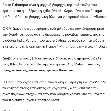
ότι το Pithampur είναι η μηχανή βιομηχανικής ανάπτυξης του
κράτους και η κυβέρνηση χτίζει ένα ολοκληρωμένο οικοσύστημα
«MP in MP» στη βιομηχανική ζώνη για να προσελκύσει επενδύσεις.
Ο CM έκανε τις παρατηρήσεις ενώ μιλούσε σε συγκέντρωση μετά
την έναρξη λειτουργίας της διευρυμένης μονάδας παραγωγής της
LiuGong India Pvt Ltd, που αναπτύχθηκε με πρόσθετη επένδυση
272 crore, στη Βιομηχανική Περιοχή Pithampur στην περιοχή Dhar.
Διαβάστε επίσης | Τελευταίες ειδήσεις του σημερινού Δελχί
στις 8 Ιουλίου 2026: Κατάρρευση έπαυλης Rohini, έντονες
βροχοπτώσεις, δικαστική έρευνα θανάτου.
Ο Πρωθυπουργός είπε ότι η πολιτειακή κυβέρνηση έχει ανοίξει όλα
τα κίνητρα στους επενδυτές και εργάζεται για την επίτευξη των
αναπτυξιακών στόχων τα επόμενα δυόμισι χρόνια υπό την ηγεσία
του πρωθυπουργού Ναρέντρα Μόντι.