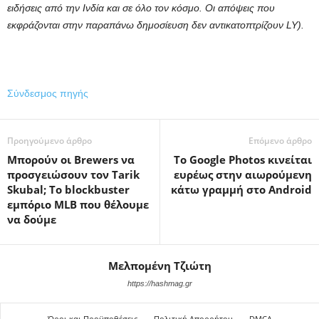
ειδήσεις από την Ινδία και σε όλο τον κόσμο. Οι απόψεις που
εκφράζονται στην παραπάνω δημοσίευση δεν αντικατοπτρίζουν LY).
Σύνδεσμος πηγής
Προηγούμενο άρθρο
Επόμενο άρθρο
Μπορούν οι Brewers να
Το Google Photos κινείται
προσγειώσουν τον Tarik
ευρέως στην αιωρούμενη
Skubal; Το blockbuster
κάτω γραμμή στο Android
εμπόριο MLB που θέλουμε
να δούμε
Μελπομένη Τζιώτη
https://hashmag.gr
Όροι και Προϋποθέσεις
Πολιτική Απορρήτου
DMCA