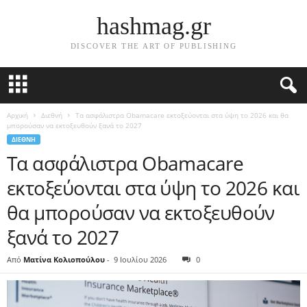
hashmag.gr
DISCOVER THE ART OF PUBLISHING
Αρχική
Διεθνή
Τα ασφάλιστρα Obamacare εκτοξεύονται στα ύψη το 2026 και θα
μπορούσαν να εκτοξευθούν ξανά το 2027
ΔΙΕΘΝΉ
Τα ασφάλιστρα Obamacare
εκτοξεύονται στα ύψη το 2026 και
θα μπορούσαν να εκτοξευθούν
ξανά το 2027
Από
Ματίνα Κολιοπούλου
-
9 Ιουλίου 2026
0