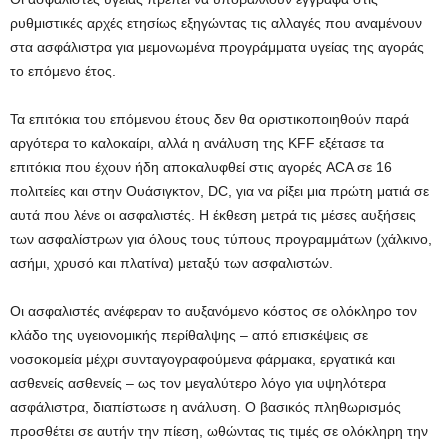
ρυθμιστικές αρχές ετησίως εξηγώντας τις αλλαγές που αναμένουν
στα ασφάλιστρα για μεμονωμένα προγράμματα υγείας της αγοράς
το επόμενο έτος.
Τα επιτόκια του επόμενου έτους δεν θα οριστικοποιηθούν παρά
αργότερα το καλοκαίρι, αλλά η ανάλυση της KFF εξέτασε τα
επιτόκια που έχουν ήδη αποκαλυφθεί στις αγορές ACA σε 16
πολιτείες και στην Ουάσιγκτον, DC, για να ρίξει μια πρώτη ματιά σε
αυτά που λένε οι ασφαλιστές. Η έκθεση μετρά τις μέσες αυξήσεις
των ασφαλίστρων για όλους τους τύπους προγραμμάτων (χάλκινο,
ασήμι, χρυσό και πλατίνα) μεταξύ των ασφαλιστών.
Οι ασφαλιστές ανέφεραν το αυξανόμενο κόστος σε ολόκληρο τον
κλάδο της υγειονομικής περίθαλψης – από επισκέψεις σε
νοσοκομεία μέχρι συνταγογραφούμενα φάρμακα, εργατικά και
ασθενείς ασθενείς – ως τον μεγαλύτερο λόγο για υψηλότερα
ασφάλιστρα, διαπίστωσε η ανάλυση. Ο βασικός πληθωρισμός
προσθέτει σε αυτήν την πίεση, ωθώντας τις τιμές σε ολόκληρη την