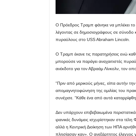
Ο Πρόεδρος Τραμπ φάνηκε να μπλέκει το Ι
λέγοντας σε δημοσιογράφους σε σύνοδο κ
πυραύλους στο USS Abraham Lincoln.
Ο Τραμπ έκανε τις παρατηρήσεις ενώ καθ
μπορούσε να παράγει αναχαιτιστές πυραύλ
ανέκδοτο για τον Αβραάμ Λίνκολν, τον οπ
“Πριν από μερικούς μήνες, είπα αυτήν τη
απομαγνητοφώνηση της ομιλίας του πρακτ
συνέχισε. “Κάθε ένα από αυτά καταρρίφθηκ
Δεν υπάρχουν επιβεβαιωμένα περιστατικά 
ιρανικές δυνάμεις ισχυρίστηκαν στα τέλη
αλλά η Κεντρική Διοίκηση των ΗΠΑ αρνήθη
πλησίασαν καν». Ο ανεξάρτητος έλεγχος γεγ