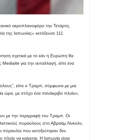
κανικό αεροπλανοφόρο την Τετάρτη,
ία της Ιαπωνίας» εκτόξευσε 111
τηση σχετικά με το εάν η Ευρώπη θα
Mediaite για την ανταλλαγή, είπε ένα
αύλους”, είπε ο Τραμπ, σύμφωνα με μια
α ώρα, με στόχο ένα πανάκριβο πλοίο»,
ουν με την περιγραφή του Τραμπ. Οι
λλιστικούς πυραύλους στο Αβραάμ Λίνκολν,
οι πύραυλοι που εκτοξεύτηκαν δεν
 πλοίο να καίγεται. Η Ιαπωνία είναι