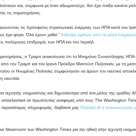
ιτειών και, σύμφωνα με έναν αξιωματούχο, δεν έχει παίξει κανένα ρ
τές τις παρατηρήσεις.
νοντας τις πρόσφατες στρατιωτικές ενέργειες των ΗΠΑ κατά του Ιράν, λ
υς έχει φύγει. Όλα έχουν χαθεί.”
Κάλυψη ομιλιών από τα μέσα ενημέρω
ις πολύμηνες επιδρομές των ΗΠΑ και του Ισραήλ.
αρατηρήσεις, ο Τραμπ ανακοίνωσε ότι το Μνημόνιο Συναντίληψης ΗΠΑ-
 από τον Τραμπ και τον Ιρανό Πρόεδρο Μασούντ Πεζεσκιάν, με τη μεσ
οποίου οι Ηνωμένες Πολιτείες συμφώνησαν να άρουν τον ναυτικό αποκλ
η ναυτιλία.
εια τεχνητής νοημοσύνης και δημοσιεύτηκε από ένα μέλος της ομάδας 
ι αποκλειστικά σε πρωτότυπες αναφορές από τους The Washington Times
 περισσότερες πληροφορίες, διαβάστε μας
Πολιτική AI ή επικοινωνήστε μ
λιο Newsroom των Washington Times για την ηθική στην τεχνητή νοημο