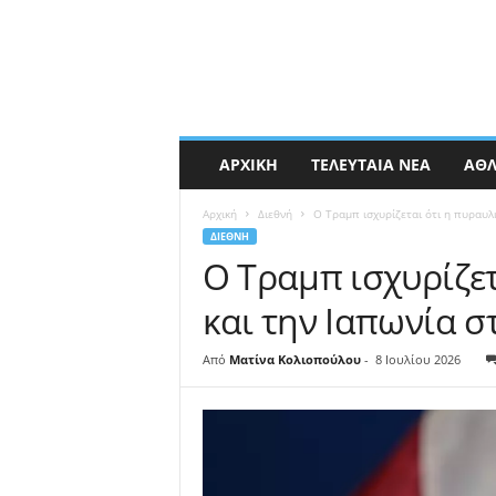
ΑΡΧΙΚΉ
ΤΕΛΕΥΤΑΊΑ ΝΈΑ
ΑΘΛ
Αρχική
Διεθνή
Ο Τραμπ ισχυρίζεται ότι η πυραυλ
ΔΙΕΘΝΉ
Ο Τραμπ ισχυρίζετ
και την Ιαπωνία 
Από
Ματίνα Κολιοπούλου
-
8 Ιουλίου 2026