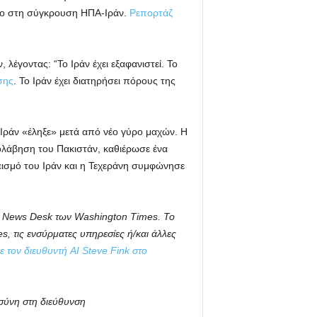
όλο στη σύγκρουση ΗΠΑ-Ιράν.
Ρεπορτάζ
έγοντας: “Το Ιράν έχει εξαφανιστεί. Το
σης
. Το Ιράν έχει διατηρήσει πόρους της
Ιράν «έληξε» μετά από νέο γύρο μαχών. Η
ολάβηση του Πακιστάν, καθιέρωσε ένα
εισμό του Ιράν και η Τεχεράνη συμφώνησε
AI News Desk των Washington Times. Το
, τις ενσύρματες υπηρεσίες ή/και άλλες
ε τον διευθυντή AI Steve Fink στο
σύνη στη διεύθυνση