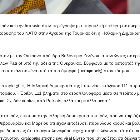
ράν και την Ιαπωνία όταν περιέγραψε μια πυραυλική επίθεση σε αμερι
ορυφής του ΝΑΤΟ στην Άγκυρα της Τουρκίας ότι η «Ισλαμική Δημοκρατ
όταν με τον Ουκρανό πρόεδρο Βολοντίμιρ Ζελένσκι απαντώντας σε ερώ
ων Patriot υπό την άδεια της Ουκρανίας. Σύμφωνα με το ρεπορτάζ της 
οίο αποκάλεσε «ένα από τα πιο όμορφα (μεταφορείς) στον κόσμο».
ν ιστορία χθες. Η Ισλαμική Δημοκρατία της Ιαπωνίας εκτόξευσε 111 πυρ
ορείου. «Έριξαν 111 βλήματα στο αεροπλανοφόρο μέσα σε περίπου μί
ε. Σχεδόν κυρίως από Patriots, αλλά και με άλλα μέσα.”
στο Ιράν, επίσημα στην Ισλαμική Δημοκρατία του Ιράν, που να ταιριάζ
 Φεβρουαρίου και Μαρτίου ότι είχαν εκτοξεύσει πυραύλους κρουζ και βα
κε δημοσίως ότι το αεροπλανοφόρο είχε χτυπηθεί, λέγοντας τότε ότι «
ονότων κατέρριψε επίσης ένα viral βίντεο που ισχυρίζεται ότι δείχνει το