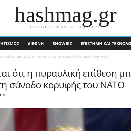
hashmag.gr
DISCOVER THE ART OF PUBLISHING
ΗΤΙΣΜΟΣ
ΔΙΕΘΝΉ
SHOWBIZ
ΕΠΙΣΤΉΜΗ ΚΑΙ ΤΕΧΝΟΛΟ
ική επίθεση μπερδεύει το Ιράν και την Ιαπωνία στη σύνοδο κορυφής του ΝΑΤΟ
αι ότι η πυραυλική επίθεση μπ
στη σύνοδο κορυφής του ΝΑΤΟ
0