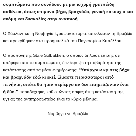
συμπτώματα που συνάδουν με μια ισχυρή γριππώδη
ασθένεια, όπως επίμονο βήχα, βραχνάδα, γενική κακουχία και
ακόμη και δυσκολίες στην αναπνοή.
Ο Χάαλαντ και η Νορβηγία έγραψαν ιστορία: απέκλεισαν τη Βραζιλία
και προκρίθηκαν στα προημιτελικά του Παγκοσμίου Κυπέλλου
Ο προπονητής Stale Solbakken, ο οποίος δήλωσε επίσης ότι
υπέφερε από τα συμπτώματα, δεν έκρυψε τη σοβαρότητα της
κατάστασης από τα μέσα ενημέρωσης:
“Υπάρχουν κρίσεις βήχα
και βραχνάδα εδώ κι εκεί. Είμαστε περισσότεροι από
πενήντα, οπότε θα ήταν περίεργο αν δεν επηρεάζονταν ένας
ή δύο.”
παραδέχτηκε, καθιστώντας σαφές ότι η κατάσταση της
υγείας της αντιπροσωπείας είναι το κύριο μέλημα.
Νορβηγία vs Βραζιλία