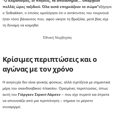
“Ο κλιματισμός, οι πτήσεις, τα αποδυτήρια… υπάρχουν
πολλές ώρες ταξιδιού. Όλα αυτά επηρεάζουν το σώμα”
εξήγησε
ο Solbakken, ο οποίος ομολόγησε ότι ο αντίκτυπος του τουρνουά
ήταν τόσο βάναυσος που, αφού νίκησε τη Βραζιλία, μετά βίας είχε
τη δύναμη να κοιμηθεί.
Εθνική Νορβηγίας
Κρίσιμες περιπτώσεις και ο
αγώνας με τον χρόνο
Η ανησυχία δεν είναι γενικής φύσεως, αλλά σχετίζεται με σημαντικά
μέρη του σκανδιναβικού πλαισίου. Ορισμένες περιπτώσεις, όπως
αυτή του
Γιόργκεν Στραντ Λάρσεν
– που είχε πυρετό και έπρεπε
να απουσιάζει από μια προπόνηση – σήμανε το μέγιστο
συναγερμό.