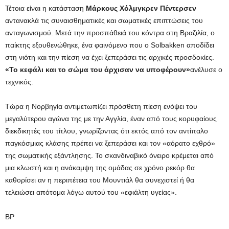
Τέτοια είναι η κατάσταση
Μάρκους Χόλμγκρεν Πέντερσεν
αντανακλά τις συναισθηματικές και σωματικές επιπτώσεις του
ανταγωνισμού. Μετά την προσπάθειά του κόντρα στη Βραζιλία, ο
παίκτης εξουθενώθηκε, ένα φαινόμενο που ο Solbakken αποδίδει
στη νιότη και την πίεση να έχει ξεπεράσει τις αρχικές προσδοκίες.
«Το κεφάλι και το σώμα του άρχισαν να υποφέρουν»
ανέλυσε ο
τεχνικός.
Τώρα η Νορβηγία αντιμετωπίζει πρόσθετη πίεση ενόψει του
μεγαλύτερου αγώνα της με την Αγγλία, έναν από τους κορυφαίους
διεκδικητές του τίτλου, γνωρίζοντας ότι εκτός από τον αντίπαλο
παγκόσμιας κλάσης πρέπει να ξεπεράσει και τον «αόρατο εχθρό»
της σωματικής εξάντλησης. Το σκανδιναβικό όνειρο κρέμεται από
μια κλωστή και η ανάκαμψη της ομάδας σε χρόνο ρεκόρ θα
καθορίσει αν η περιπέτεια του Μουντιάλ θα συνεχιστεί ή θα
τελειώσει απότομα λόγω αυτού του «εφιάλτη υγείας».
BP