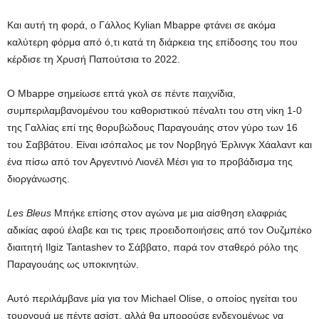
Και αυτή τη φορά, ο Γάλλος Kylian Mbappe φτάνει σε ακόμα
καλύτερη φόρμα από ό,τι κατά τη διάρκεια της επίδοσης του που
κέρδισε τη Χρυσή Παπούτσια το 2022.
Ο Mbappe σημείωσε επτά γκολ σε πέντε παιχνίδια,
συμπεριλαμβανομένου του καθοριστικού πέναλτι του στη νίκη 1-0
της Γαλλίας επί της θορυβώδους Παραγουάης στον γύρο των 16
του Σαββάτου. Είναι ισόπαλος με τον Νορβηγό Έρλινγκ Χάαλαντ και
ένα πίσω από τον Αργεντινό Λιονέλ Μέσι για το προβάδισμα της
διοργάνωσης.
Les Bleus
Μπήκε επίσης στον αγώνα με μια αίσθηση ελαφριάς
αδικίας αφού έλαβε και τις τρεις προειδοποιήσεις από τον Ουζμπέκο
διαιτητή Ilgiz Tantashev το Σάββατο, παρά τον σταθερό ρόλο της
Παραγουάης ως υποκινητών.
Αυτό περιλάμβανε μία για τον Michael Olise, ο οποίος ηγείται του
τουρνουά με πέντε ασίστ, αλλά θα μπορούσε ενδεχομένως να