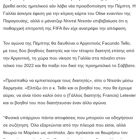
βρεθεί εκτός ημιτελικού εάν λάβει νέα προειδοποίηση την Πέμπτη. Η
Γαλλία άσκησε έφεση για την κίτρινη κάρτα του Olise εναντίον της
Παραγουάης, αλλά ο μάνατζερ Ντιντιέ Ντεσάν επιβεβαίωσε ότι η
πειθαρχική επιτροπή της FIFA δεν είχε ανατρέψει την απόφαση.
Τον αγώνα της Πέμπτης θα διευθύνει ο Αργεντινός Facundo Tello,
με τους δύο βοηθούς διαιτητές και τον τέταρτο διαιτητή επίσης από
την Αργεντινή, τη χώρα που νίκησε τη Γαλλία στα πέναλτι στον
τελικό του 2022 και θα παίξει τον δικό της προημιτελικό το Σάββατο.
«Προσπαθώ να εμπιστεύομαι τους διαιτητές», είπε ο Ντεσάν μέσω
διερμηνέα. «Ελπίζω ότι ο κ. Tello και οι βοηθοί του, που θα έχουμε
αύριο, να είναι τόσο καλοί όσο ο (Γάλλος διαιτητής Francis) Letexier
και οι βοηθοί του που διαιτήτευσαν έναν άλλο αγώνα.
“Φυσικά υπάρχουν πάντα αποφάσεις που μπορούν να οδηγήσουν
σε συζήτηση. Όλα εξαρτώνται από την πλευρά που είσαι, αλλά
θεωρώ το Μαρόκο ως αντίπαλο. Δεν πρόκειται να θεωρήσω τον