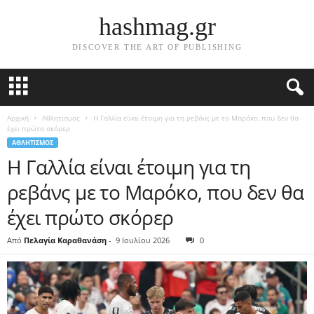
hashmag.gr
DISCOVER THE ART OF PUBLISHING
Αρχική
Αθλητισμος
Η Γαλλία είναι έτοιμη για τη ρεβάνς με το Μαρόκο, που δεν θα
έχει πρώτο σκόρερ
ΑΘΛΗΤΙΣΜΟΣ
Η Γαλλία είναι έτοιμη για τη
ρεβάνς με το Μαρόκο, που δεν θα
έχει πρώτο σκόρερ
Από
Πελαγία Καραθανάση
-
9 Ιουλίου 2026
0