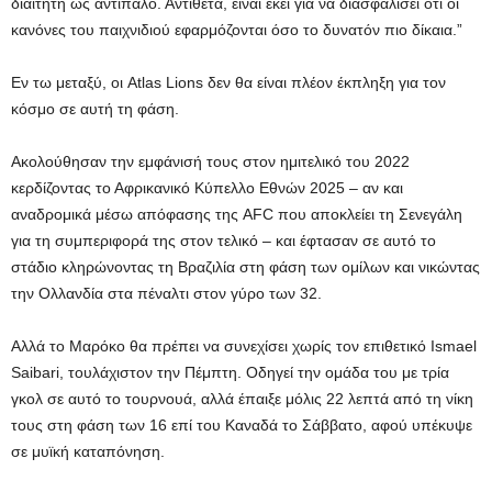
διαιτητή ως αντίπαλο. Αντίθετα, είναι εκεί για να διασφαλίσει ότι οι
κανόνες του παιχνιδιού εφαρμόζονται όσο το δυνατόν πιο δίκαια.”
Εν τω μεταξύ, οι Atlas Lions δεν θα είναι πλέον έκπληξη για τον
κόσμο σε αυτή τη φάση.
Ακολούθησαν την εμφάνισή τους στον ημιτελικό του 2022
κερδίζοντας το Αφρικανικό Κύπελλο Εθνών 2025 – αν και
αναδρομικά μέσω απόφασης της AFC που αποκλείει τη Σενεγάλη
για τη συμπεριφορά της στον τελικό – και έφτασαν σε αυτό το
στάδιο κληρώνοντας τη Βραζιλία στη φάση των ομίλων και νικώντας
την Ολλανδία στα πέναλτι στον γύρο των 32.
Αλλά το Μαρόκο θα πρέπει να συνεχίσει χωρίς τον επιθετικό Ismael
Saibari, τουλάχιστον την Πέμπτη. Οδηγεί την ομάδα του με τρία
γκολ σε αυτό το τουρνουά, αλλά έπαιξε μόλις 22 λεπτά από τη νίκη
τους στη φάση των 16 επί του Καναδά το Σάββατο, αφού υπέκυψε
σε μυϊκή καταπόνηση.