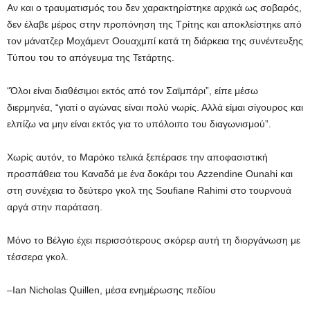
Αν και ο τραυματισμός του δεν χαρακτηρίστηκε αρχικά ως σοβαρός,
δεν έλαβε μέρος στην προπόνηση της Τρίτης και αποκλείστηκε από
τον μάνατζερ Μοχάμεντ Οουαχμπί κατά τη διάρκεια της συνέντευξης
Τύπου του το απόγευμα της Τετάρτης.
“Όλοι είναι διαθέσιμοι εκτός από τον Σαϊμπάρι”, είπε μέσω
διερμηνέα, “γιατί ο αγώνας είναι πολύ νωρίς. Αλλά είμαι σίγουρος και
ελπίζω να μην είναι εκτός για το υπόλοιπο του διαγωνισμού”.
Χωρίς αυτόν, το Μαρόκο τελικά ξεπέρασε την αποφασιστική
προσπάθεια του Καναδά με ένα δοκάρι του Azzendine Ounahi και
στη συνέχεια το δεύτερο γκολ της Soufiane Rahimi στο τουρνουά
αργά στην παράταση.
Μόνο το Βέλγιο έχει περισσότερους σκόρερ αυτή τη διοργάνωση με
τέσσερα γκολ.
–Ian Nicholas Quillen, μέσα ενημέρωσης πεδίου