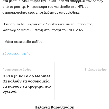
στα μέσα Ιουνίου ώθησε την Texas Tech να απορρίψει τον Sorsby
από το ρόστερ. Η προσφορά του για είσοδο στο NFL με
αχρησιμοποίητο έτος επιλεξιμότητας απορρίφθηκε.
Ωστόσο, το NFL έκρινε ότι ο Sorsby είναι επί του παρόντος
κατάλληλος για συμμετοχή στο ντραφτ του NFL 2027.
–Μέσα σε επίπεδο πεδίου
Σύνδεσμος πηγής
Προηγούμενο άρθρο
Επόμενο άρθρο
Ο RFK Jr. και ο Δρ Mehmet
Oz καλούν τα νοσοκομεία
να κάνουν τα τρόφιμα πιο
υγιεινά
Πελαγία Καραθανάση