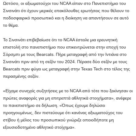
Ωστόσο, οι αξιωματούχοι του NCAA είπαν στο Πανεπιστήμιο του
Σινσινάτι ότι έχουν μερικές επακόλουθες ερωτήσεις που θέλουν το
ποδοσφαιρικό προσωπικό και η διοίκηση να απαντήσουν σε αυτό
το θέμα.
Το Σινσινάτι επιβεβαίωσε ότι το NCAA έστειλε μια ερευνητική
επιστολή στο πανεπιστήμιο που επικεντρώνεται στην εποχή του
Σόρσμπι με τους Bearcats. Πήρε μεταγραφή από την Ιντιάνα στο
Σινσινάτι πριν από τη σεζόν του 2024. Πέρασε δύο σεζόν με τους
Bearcats πριν φύγει ως μεταγραφή στην Texas Tech στο τέλος της
περασμένης σεζόν.
«Είχαμε συνεχείς συζητήσεις με το NCAA από τότε που ξεκίνησαν οι
πρώτες αναφορές για μη επιτρεπτά αθλητικά στοιχήματα», ανέφερε
το πανεπιστήμιο σε δήλωση. «Όπως έχουμε δηλώσει
προηγουμένως, δεν πιστεύουμε ότι κανένας αξιωματούχος του
στίβου ή μέλος του προσωπικού γνώριζε οποιοδήποτε μη
εξουσιοδοτημένο αθλητικό στοίχημα».