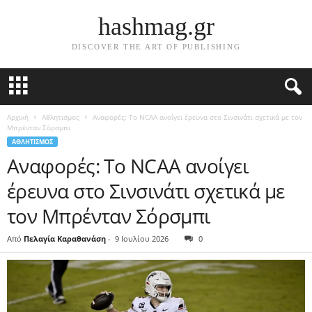
hashmag.gr
DISCOVER THE ART OF PUBLISHING
Αρχική
Αθλητισμος
Αναφορές: Το NCAA ανοίγει έρευνα στο Σινσινάτι σχετικά με τον
Μπρένταν Σόρσμπι
ΑΘΛΗΤΙΣΜΟΣ
Αναφορές: Το NCAA ανοίγει
έρευνα στο Σινσινάτι σχετικά με
τον Μπρένταν Σόρσμπι
Από
Πελαγία Καραθανάση
-
9 Ιουλίου 2026
0