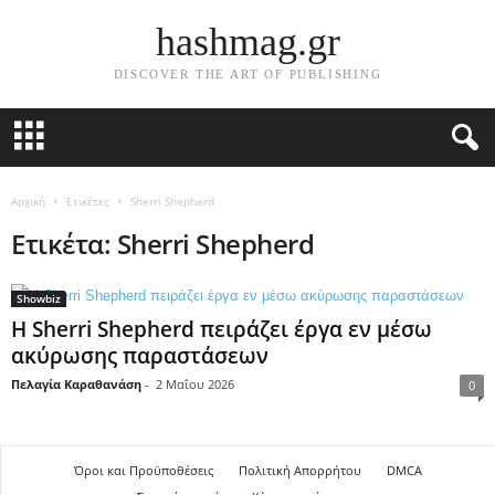
hashmag.gr
DISCOVER THE ART OF PUBLISHING
Αρχική
Ετικέτες
Sherri Shepherd
Ετικέτα: Sherri Shepherd
Showbiz
Η Sherri Shepherd πειράζει έργα εν μέσω
ακύρωσης παραστάσεων
Πελαγία Καραθανάση
-
2 Μαΐου 2026
0
Όροι και Προϋποθέσεις
Πολιτική Απορρήτου
DMCA