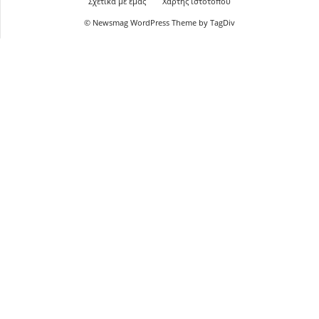
Σχετικά με εμάς
Χάρτης ιστότοπου
© Newsmag WordPress Theme by TagDiv