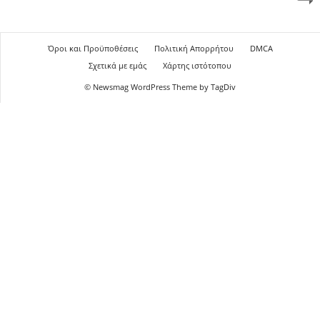
Όροι και Προϋποθέσεις
Πολιτική Απορρήτου
DMCA
Σχετικά με εμάς
Χάρτης ιστότοπου
© Newsmag WordPress Theme by TagDiv