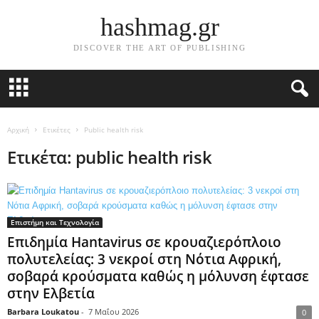
hashmag.gr
DISCOVER THE ART OF PUBLISHING
Αρχική
Ετικέτες
Public health risk
Ετικέτα: public health risk
Επιστήμη και Τεχνολογία
Επιδημία Hantavirus σε κρουαζιερόπλοιο
πολυτελείας: 3 νεκροί στη Νότια Αφρική,
σοβαρά κρούσματα καθώς η μόλυνση έφτασε
στην Ελβετία
Barbara Loukatou
-
7 Μαΐου 2026
0