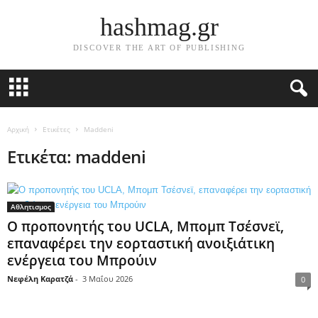
hashmag.gr
DISCOVER THE ART OF PUBLISHING
Αρχική
Ετικέτες
Maddeni
Ετικέτα: maddeni
Αθλητισμος
Ο προπονητής του UCLA, Μπομπ Τσέσνεϊ,
επαναφέρει την εορταστική ανοιξιάτικη
ενέργεια του Μπρούιν
Νεφέλη Καρατζά
-
3 Μαΐου 2026
0