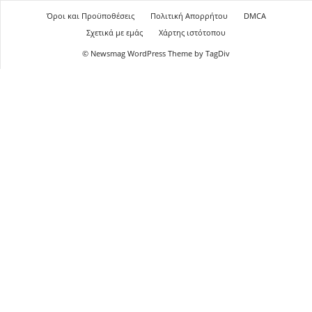
Όροι και Προϋποθέσεις
Πολιτική Απορρήτου
DMCA
Σχετικά με εμάς
Χάρτης ιστότοπου
© Newsmag WordPress Theme by TagDiv