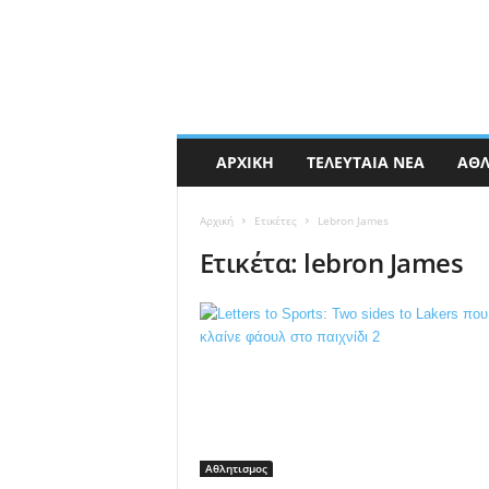
ΑΡΧΙΚΉ
ΤΕΛΕΥΤΑΊΑ ΝΈΑ
ΑΘΛ
Αρχική
Ετικέτες
Lebron James
Ετικέτα: lebron James
Αθλητισμος