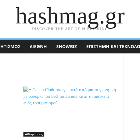
hashmag.gr
DISCOVER THE ART OF PUBLISHING
ΗΤΙΣΜΟΣ
ΔΙΕΘΝΉ
SHOWBIZ
ΕΠΙΣΤΉΜΗ ΚΑΙ ΤΕΧΝΟΛΟ
Αθλητισμος