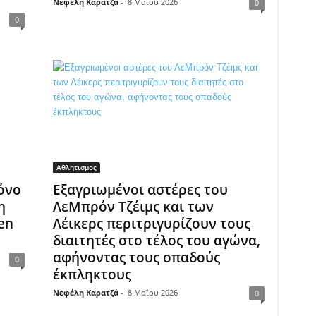
Νεφέλη Καρατζά
-
8 Μαΐου 2026
0
0
Αθλητισμος
ρόνο
Εξαγριωμένοι αστέρες του
η
ΛεΜπρόν Τζέιμς και των
en
Λέικερς περιτριγυρίζουν τους
διαιτητές στο τέλος του αγώνα,
αφήνοντας τους οπαδούς
0
έκπληκτους
Νεφέλη Καρατζά
-
8 Μαΐου 2026
0