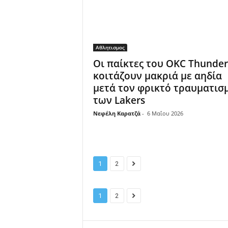
Αθλητισμος
Οι παίκτες του OKC Thunder
κοιτάζουν μακριά με αηδία
μετά τον φρικτό τραυματισ
των Lakers
Νεφέλη Καρατζά
-
6 Μαΐου 2026
1
2
1
2