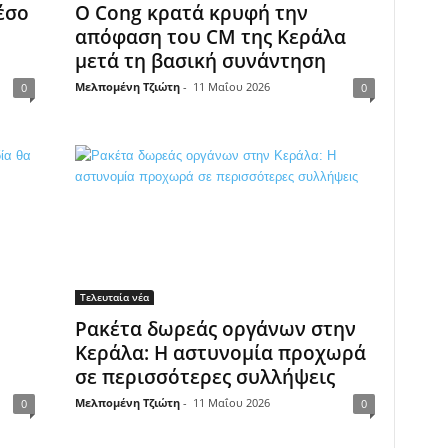
έσο
Ο Cong κρατά κρυφή την
απόφαση του CM της Κεράλα
μετά τη βασική συνάντηση
Μελπομένη Τζιώτη
-
11 Μαΐου 2026
0
0
Τελευταία νέα
Ρακέτα δωρεάς οργάνων στην
Κεράλα: Η αστυνομία προχωρά
σε περισσότερες συλλήψεις
Μελπομένη Τζιώτη
-
11 Μαΐου 2026
0
0