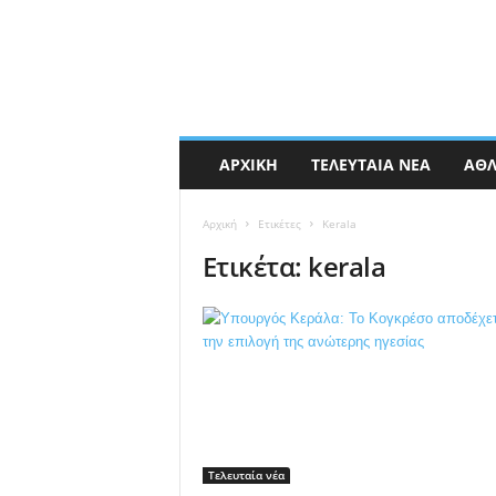
ΑΡΧΙΚΉ
ΤΕΛΕΥΤΑΊΑ ΝΈΑ
ΑΘΛ
Αρχική
Ετικέτες
Kerala
Ετικέτα: kerala
Τελευταία νέα