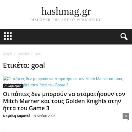
hashmag.gr
DISCOVER THE ART OF PUBLISHING
Αρχική
Ετικέτες
Goal
Ετικέτα: goal
Αθλητισμος
Οι πάπιες δεν μπορούν να σταματήσουν τον
Mitch Marner και τους Golden Knights στην
ήττα του Game 3
Νεφέλη Καρατζά
-
9 Μαΐου 2026
0