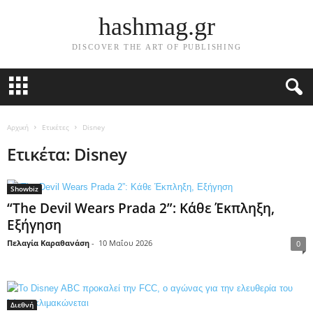
hashmag.gr
DISCOVER THE ART OF PUBLISHING
Αρχική
Ετικέτες
Disney
Ετικέτα: Disney
Showbiz
“The Devil Wears Prada 2”: Κάθε Έκπληξη,
Εξήγηση
Πελαγία Καραθανάση
-
10 Μαΐου 2026
0
Διεθνή