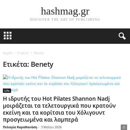
hashmag.gr
DISCOVER THE ART OF PUBLISHING
Αρχική
Ετικέτες
Benety
Ετικέτα: Benety
Life
Η ιδρυτής του Hot Pilates Shannon Nadj
μοιράζεται τα τελετουργικά που κρατούν
εκείνη και τα κορίτσια του Χόλιγουντ
προσγειωμένα και λαμπερά
Πελαγία Καραθανάση
-
3 Μαΐου 2026
0