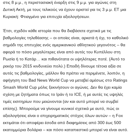
στις 8 μ.μ., η περιστασιακή έναρξη στις 9 μ.μ. για αγώνες στη
Δυτική Ακτή, με τους τελικούς να έχουν οριστεί για τις 3 μ.μ. ET μια
Κυριακή: Φτιαγμένο για επιτυχία αξιολογήσεων.
Έτσι, σχεδόν κάθε ιστορία που θα διαβάσετε σχετικά με τις
βαθμολογίες τηλεθέασης – οι οποίες είναι, αρκετά ή όχι, το καθολικό
σημάδι της επιτυχίας ενός αμερικανικού αθλητικού γεγονότος – θα
αφορά το πόσο μεγαλύτερες είναι από αυτές του Κυπέλλου στη
Ρωσία ή το Κατάρ… και πιθανότατα οι υψηλότερες ποτέ. (Αυτό το
ρεκόρ του 2015 κινδυνεύει πολύ.) Επειδή δίνουμε τέτοια αξία σε
αυτές τις βαθμολογίες, μάλλον θα πρέπει να περιμένετε, λοιπόν, η
αφήγηση του Bad News World Cup να μεταβεί αμέσως στο Ratings
Smash World Cup μόλις ξεκινήσουν οι αγώνες. Δεν θα έχει καμία
σχέση με ζητήματα όπως το Ιράν ή το ICE, ή με αυτές τις υψηλές
τιμές εισιτηρίων που μειώνονται (αν και αυτό μπορεί να συμβεί
επίσης). Μπορούμε να γίνουμε κυνικοί σχετικά με αυτό, πώς οι
αξιολογήσεις είναι ο επιχειρηματικός στόχος όλων αυτών – η Fox
εκτιμάται ότι αποφέρει έσοδα από διαφημίσεις από 300 έως 500
εκατομμύρια δολάρια – και πόσο καταπιεστικό μπορεί να είναι αυτό.