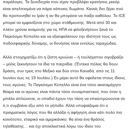
παράλογες. Τα ξενοδοχεία που είχαν προβλέψει κρατήσεις ρεκόρ
είναι απελπισμένα να πάρει κάποιος δωμάτιο. Κανείς δεν ξέρει πού
θα προπονηθεί το Ιράν ή αν θα μπορέσει να παίξει καθόλου. Το ICE
μπορεί να εμφανίζεται στο χώρο στάθμευσης. Μετά από 30 και
πλέον χρόνια αναμονής για τις ΗΠΑ να φιλοξενήσουν ξανά το
Παγκόσμιο Κύπελλο και να εξασφαλίσουν την ιδιότητά τους ως
ποδοσφαιρικής δύναμης, οι δονήσεις είναι εντελώς ταραχώδεις.
Αλλά στοιχηματίζω ότι η ζέστη κρυώνει – ή τουλάχιστον σιγοβράζει
– μόλις ξεκινήσουν τα ίδια τα παιχνίδια. (Έντεκα πόλεις θα δουν
δράση, συν τρεις στο Μεξικό και δύο στον Καναδά, από τις 11
Ιουνίου έως τις 19 Ιουλίου.) Εν μέρει αυτό θα οφείλεται στους ίδιους
τους αγώνες: Το Παγκόσμιο Κύπελλο είναι ένα τόσο ακαταμάχητο
θέαμα και οι αγώνες είναι πάντα τόσο συναρπαστικοί, που όταν η
μπάλα απλώνεται, οι οπαδοί έχουν την τάση να επικεντρώνονται σε
ό,τι συμβαίνει έξω από το γήπεδο. Αλλά υποψιάζομαι ότι ο
πραγματικός λόγος που θα αλλάξει η αφήγηση είναι κάτι πολύ πιο
κοινότοπο, εταιρικό και αμερικάνικο: θα είναι ένα θράσος
τηλεθέασης… και όχι αποκλειστικά λόγω του ίδιου του