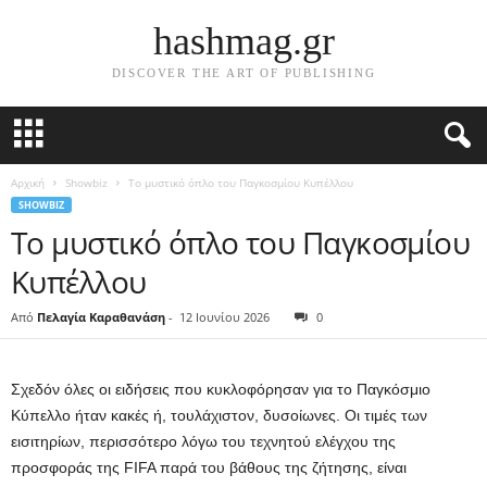
hashmag.gr
DISCOVER THE ART OF PUBLISHING
Αρχική
Showbiz
Το μυστικό όπλο του Παγκοσμίου Κυπέλλου
SHOWBIZ
Το μυστικό όπλο του Παγκοσμίου
Κυπέλλου
Από
Πελαγία Καραθανάση
-
12 Ιουνίου 2026
0
Σχεδόν όλες οι ειδήσεις που κυκλοφόρησαν για το Παγκόσμιο
Κύπελλο ήταν κακές ή, τουλάχιστον, δυσοίωνες. Οι τιμές των
εισιτηρίων, περισσότερο λόγω του τεχνητού ελέγχου της
προσφοράς της FIFA παρά του βάθους της ζήτησης, είναι