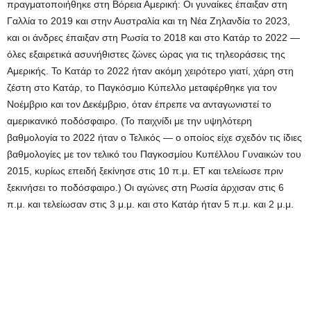
πραγματοποιήθηκε στη Βόρεια Αμερική: Οι γυναίκες έπαιξαν στη
Γαλλία το 2019 και στην Αυστραλία και τη Νέα Ζηλανδία το 2023,
και οι άνδρες έπαιξαν στη Ρωσία το 2018 και στο Κατάρ το 2022 —
όλες εξαιρετικά ασυνήθιστες ζώνες ώρας για τις τηλεοράσεις της
Αμερικής. Το Κατάρ το 2022 ήταν ακόμη χειρότερο γιατί, χάρη στη
ζέστη στο Κατάρ, το Παγκόσμιο Κύπελλο μεταφέρθηκε για τον
Νοέμβριο και τον Δεκέμβριο, όταν έπρεπε να ανταγωνιστεί το
αμερικανικό ποδόσφαιρο. (Το παιχνίδι με την υψηλότερη
βαθμολογία το 2022 ήταν ο Τελικός — ο οποίος είχε σχεδόν τις ίδιες
βαθμολογίες με τον τελικό του Παγκοσμίου Κυπέλλου Γυναικών του
2015, κυρίως επειδή ξεκίνησε στις 10 π.μ. ET και τελείωσε πριν
ξεκινήσει το ποδόσφαιρο.) Οι αγώνες στη Ρωσία άρχισαν στις 6
π.μ. και τελείωσαν στις 3 μ.μ. και στο Κατάρ ήταν 5 π.μ. και 2 μ.μ.