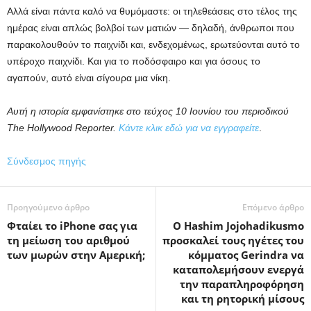
Αλλά είναι πάντα καλό να θυμόμαστε: οι τηλεθεάσεις στο τέλος της
ημέρας είναι απλώς βολβοί των ματιών — δηλαδή, άνθρωποι που
παρακολουθούν το παιχνίδι και, ενδεχομένως, ερωτεύονται αυτό το
υπέροχο παιχνίδι. Και για το ποδόσφαιρο και για όσους το
αγαπούν, αυτό είναι σίγουρα μια νίκη.
Αυτή η ιστορία εμφανίστηκε στο τεύχος 10 Ιουνίου του περιοδικού
The Hollywood Reporter.
Κάντε κλικ εδώ για να εγγραφείτε
.
Σύνδεσμος πηγής
Προηγούμενο άρθρο
Επόμενο άρθρο
Φταίει το iPhone σας για
Ο Hashim Jojohadikusmo
τη μείωση του αριθμού
προσκαλεί τους ηγέτες του
των μωρών στην Αμερική;
κόμματος Gerindra να
καταπολεμήσουν ενεργά
την παραπληροφόρηση
και τη ρητορική μίσους