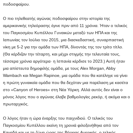
ποδοσφαίρου.
Ο πιο τηλεθεατής αγώνας ποδοσφαίρου στην ιστορία της
αμερικανικής τηλεόρασης έγινε πριν από 11 χρόνια. Ήταν ο τελικός
του Παγκοσμίου Κυπέλλου Γυναικών μεταξύ των ΗΠΑ και της
Ιαπωνίας τον Ιούλιο του 2015, μια διασκεδαστική, συναρπαστική
νίκη με 5-2 για την ομάδα των ΗΠΑ, δίνοντάς της τον τρίτο τίτλο.
(Θα κέρδιζαν την τέταρτη, και μέχρι στιγμής την τελευταία τους,
τέσσερα χρόνια αργότερα· η Ισπανία κέρδισε το 2023.) Αυτή ήταν
μια απίστευτα δημοφιλής ομάδα, με τους Alex Morgan, Abby
Wambach και Megan Rapinoe, μια ομάδα που θα κατέληγε να γίνει
η πρώτη γυναικεία ομάδα που θα δεχόταν μια παρέλαση με κασέτα
στο «Canyon of Heroes» στη Νέα Υόρκη. Αλλά αυτός δεν είναι ο
μόνος λόγος που ο αγώνας έλαβε βαθμολογίες ρεκόρ, ή ακόμα και ο
πρωταρχικός.
Ο λόγος ήταν η ώρα έναρξης του παιχνιδιού. Ο τελικός του
Παγκοσμίου Κυπέλλου εκείνη τη χρονιά φιλοξενήθηκε από τον
Καναδά και με τη ζώνη ώρας της Βόρειας Αμερικής, ο τελικός