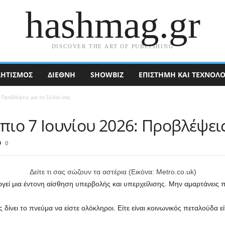
hashmag.gr
DISCOVER THE ART OF PUBLISHING
ΗΤΙΣΜΟΣ
ΔΙΕΘΝΉ
SHOWBIZ
ΕΠΙΣΤΉΜΗ ΚΑΙ ΤΕΧΝΟΛΟ
 Προβλέψεις για το ζώδιό σας
ο 7 Ιουνίου 2026: Προβλέψεις
0
Δείτε τι σας σώζουν τα αστέρια (Εικόνα: Metro.co.uk)
εί μια έντονη αίσθηση υπερβολής και υπερχείλισης. Μην αμαρτάνεις 
ς δίνει το πνεύμα να είστε ολόκληροι. Είτε είναι κοινωνικός πεταλούδα ε