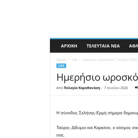
ΑΡΧΙΚΉ
ΤΕΛΕΥΤΑΊΑ ΝΈΑ
ΑΘΛ
Αρχική
Life
Ημερήσιο ωροσκόπιο 7 Ιουνίου 2026:
LIFE
Ημερήσιο ωροσκόπι
Από
Πελαγία Καραθανάση
-
7 Ιουνίου 2026
Η σύνοδος Σελήνης-Ερμή σήμερα δημιουργ
Ταύροι, Δίδυμοι και Καρκίνοι, ο κόσμος σα
σας.