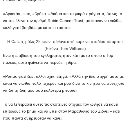
«Αρκετά», είπε, «βρήκα. «Ακόμα και τα μικρά πράγματα, όπως το
να της έλεγα τον αριθμό Robin Cancer Trust, με έκαναν να νιώθω
καλά γιατί βοηθάω με κάποιο τρόπο».
Η Callan, μόλις 28 ετών, πέθανε από καρκίνο σταδίου τέταρτου
(Εικόνα: Tom Williams)
Ενώ η επιβίωση του εγκλήματος ήταν κάτι με το οποίο ο Τομ
πάλευε, αυτό φαίνεται να περνάει η ώρα.
«Ρωτάς γιατί ζεις, άλλοι όχι», εξηγεί. «Αλλά την ίδια στιγμή αυτό με
κάνει να νιώθω πολύ τυχερός και μου δίνει το κίνητρο να συνεχίσω
να ζω τη ζωή μου όσο καλύτερα μπορώ».
Το να ξεπεράσει αυτές τις σκοτεινές στιγμές τον ώθησε να κάνει
επιτέλους το βήμα και να μπει στον Μαραθώνιο του Σίδνεϊ – κάτι
που πάντα ονειρευόταν να κάνει.