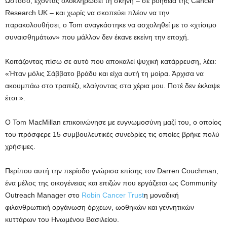
Ωστόσο, έχοντας ολοκληρώσει τη σκηνή – σε βοήθεια της Cancer
Research UK – και χωρίς να σκοπεύει πλέον να την
παρακολουθήσει, ο Tom αναγκάστηκε να ασχοληθεί με το «χτίσιμο
συναισθημάτων» που μάλλον δεν έκανε εκείνη την εποχή.
Κοιτάζοντας πίσω σε αυτό που αποκαλεί ψυχική κατάρρευση, λέει:
«Ήταν μόλις Σάββατο βράδυ και είχα αυτή τη μοίρα. Άρχισα να
ακουμπάω στο τραπέζι, κλαίγοντας στα χέρια μου. Ποτέ δεν έκλαψε
έτσι ».
Ο Tom MacMillan επικοινώνησε με ευγνωμοσύνη μαζί του, ο οποίος
του πρόσφερε 15 συμβουλευτικές συνεδρίες τις οποίες βρήκε πολύ
χρήσιμες.
Περίπου αυτή την περίοδο γνώρισα επίσης τον Darren Couchman,
ένα μέλος της οικογένειας και επιζών που εργάζεται ως Community
Outreach Manager στο
Robin Cancer Trust
η μοναδική
φιλανθρωπική οργάνωση όρχεων, ωοθηκών και γεννητικών
κυττάρων του Ηνωμένου Βασιλείου.