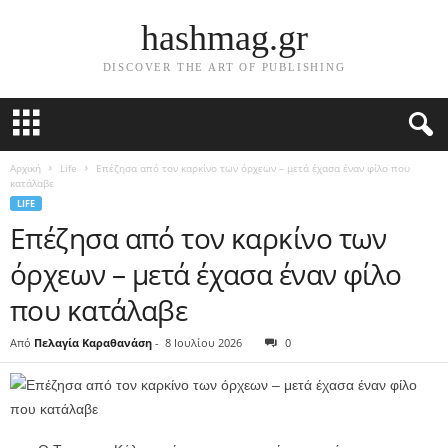
hashmag.gr
DISCOVER THE ART OF PUBLISHING
Αρχική
Life
Επέζησα από τον καρκίνο των όρχεων – μετά έχασα έναν φίλο που
κατάλαβε
LIFE
Επέζησα από τον καρκίνο των
όρχεων – μετά έχασα έναν φίλο
που κατάλαβε
Από
Πελαγία Καραθανάση
-
8 Ιουλίου 2026
0