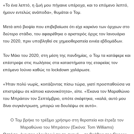
«Το ένα λεπτό, η ζωή μου πήγαινε υπέροχα, και το επόμενο λεπτό,
ήμουν εντελώς ανάποδα», θυμάται ο Τομ.
Μετά από βιοψία που επιβεβαίωσε ότι είχε καρκίνο των όρχεων στο
δεύτερο στάδιο, του αφαιρέθηκε ο αριστερός όρχις τον Ιανουάριο
του 2020, πριν υποβληθεί σε χημειοθεραπεία εννέα εβδομάδων.
Τον Μάιο του 2020, στη μέση της πανδημίας, ο Τομ τα κατάφερε και
επέστρεψε στις πωλήσεις στα καταστήματα της εταιρείας τον
επόμενο Ιούνιο καθώς το lockdown χαλάρωσε.
«Ήταν πολύ νωρίς, κοιτάζοντας πίσω τώρα, γιατί προσπαθούσα να
επιστρέψω σε κάποια κανονικότητα», είπε. «Έκανα τον Μαραθώνιο
του Μπράιτον τον Σεπτέμβριο, οπότε σκέφτηκα, «καλά, αυτό μου
δίνει συγκέντρωση, μπορώ να δουλέψω σε αυτό».
Ο Τομ βρήκε το τρέξιμο χρήσιμο στη θεραπεία και έτρεξε τον
Μαραθώνιο του Μπράιτον (Εικόνα: Tom Williams)