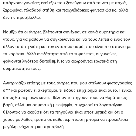
υπάρχουν γυναίκες εκεί έξω που ξεφεύγουν από τα νέα με παχιά,
ζαρωμένα, πλαδαρά στήθη και παιχνιδιάρικες φαντασιώσεις, αλλά
δεν τις προσβάλλω.
Νομίζω ότι οι άντρες βλέπονται συνέχεια, σε κοινά ουρητήρια και
ντους, για να μάθουν να συγκρίνονται και να τους λείπει ο ένας τον
άλλον από τη νιότη και τον εντυπωσιασμό, που είναι πιο σπάνιο με
τα κορίτσια. Αλλά ανεξάρτητα από το τι φαίνεται, οι γυναίκες
φαίνονται λιγότερο διατεθειμένες να αιωρούνται ερωτικά στη
σωματικότητά τους.
Ανατριχιάζω επίσης με τους άντρες που μου στέλνουν φωτογραφίες
d*** και ρωτούν τι σκέφτομαι, τι είδους επιχείρημα είναι αυτό. Γενικά,
όπως θα περίμενε κανείς, θέλουν το πηγούνι τους να θυμάται ως
βαρύ, αλλά μια σημαντική μειοψηφία, συγχωρεί το λογοπαίγνιο,
θέλοντας να ακούσει ότι τα πηγούνια είναι υποτιμητικά και ότι ο
χορός με λάθος τρόπο σε κάθε περίπτωση μπορεί να προκαλέσει
μεγάλη ενόχληση και προσβολή.