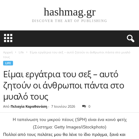
hashmag.gr
DISCOVER THE ART OF PUBLISHING
Αρχική
Life
Είμαι εργάτρια του σεξ – αυτό ζητούν οι άνθρωποι πάντα στο μυαλό
τους
LIFE
Είμαι εργάτρια του σεξ – αυτό
ζητούν οι άνθρωποι πάντα στο
μυαλό τους
Από
Πελαγία Καραθανάση
-
7 Ιουνίου 2026
0
Η ταπείνωση του μικρού πέους (SPH) είναι ένα κοινό φετίχ
(Σύστημα: Getty Images/iStockphoto)
Πολλοί από τους πελάτες μου θα λένε το ίδιο πράγμα, ξανά και