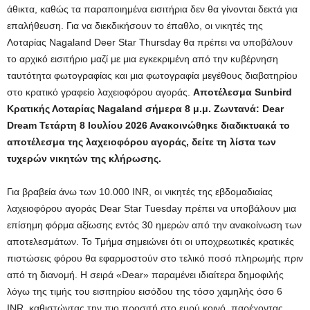
άθικτα, καθώς τα παραποιημένα εισιτήρια δεν θα γίνονται δεκτά για
επαλήθευση. Για να διεκδικήσουν το έπαθλο, οι νικητές της
Λοταρίας Nagaland Deer Star Thursday θα πρέπει να υποβάλουν
το αρχικό εισιτήριο μαζί με μια εγκεκριμένη από την κυβέρνηση
ταυτότητα φωτογραφίας και μια φωτογραφία μεγέθους διαβατηρίου
στο κρατικό γραφείο λαχειοφόρου αγοράς.
Αποτέλεσμα Sunbird
Κρατικής Λοταρίας Nagaland σήμερα 8 μ.μ. Ζωντανά: Dear
Dream Τετάρτη 8 Ιουλίου 2026 Ανακοινώθηκε διαδικτυακά το
αποτέλεσμα της λαχειοφόρου αγοράς, δείτε τη λίστα των
τυχερών νικητών της κλήρωσης.
Για βραβεία άνω των 10.000 INR, οι νικητές της εβδομαδιαίας
λαχειοφόρου αγοράς Dear Star Tuesday πρέπει να υποβάλουν μια
επίσημη φόρμα αξίωσης εντός 30 ημερών από την ανακοίνωση των
αποτελεσμάτων. Το Τμήμα σημειώνει ότι οι υποχρεωτικές κρατικές
πιστώσεις φόρου θα εφαρμοστούν στο τελικό ποσό πληρωμής πριν
από τη διανομή. Η σειρά «Dear» παραμένει ιδιαίτερα δημοφιλής
λόγω της τιμής του εισιτηρίου εισόδου της τόσο χαμηλής όσο 6
INR, καθιστώντας την πιο προσιτή στο ευρύ κοινό, παρέχοντας