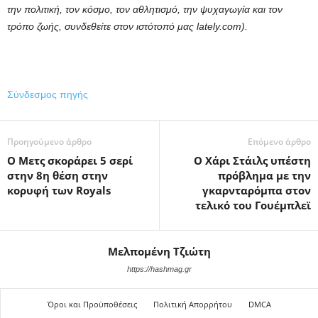
την πολιτική, τον κόσμο, τον αθλητισμό, την ψυχαγωγία και τον
τρόπο ζωής, συνδεθείτε στον ιστότοπό μας lately.com).
Σύνδεσμος πηγής
Προηγούμενο άρθρο
Επόμενο άρθρο
Ο Μετς σκοράρει 5 σερί
Ο Χάρι Στάιλς υπέστη
στην 8η θέση στην
πρόβλημα με την
κορυφή των Royals
γκαρνταρόμπα στον
τελικό του Γουέμπλεϊ
Μελπομένη Τζιώτη
https://hashmag.gr
Όροι και Προϋποθέσεις
Πολιτική Απορρήτου
DMCA