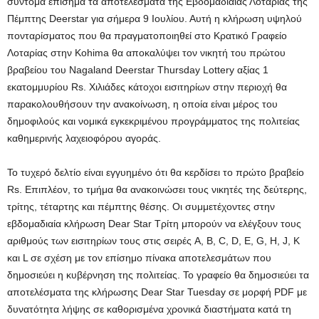
σύντομα επίσημα τα αποτελέσματα της Εβδομαδιαίας Λοταρίας της
Πέμπτης Deerstar για σήμερα 9 Ιουλίου. Αυτή η κλήρωση υψηλού
πονταρίσματος που θα πραγματοποιηθεί στο Κρατικό Γραφείο
Λοταρίας στην Kohima θα αποκαλύψει τον νικητή του πρώτου
βραβείου του Nagaland Deerstar Thursday Lottery αξίας 1
εκατομμυρίου Rs. Χιλιάδες κάτοχοι εισιτηρίων στην περιοχή θα
παρακολουθήσουν την ανακοίνωση, η οποία είναι μέρος του
δημοφιλούς και νομικά εγκεκριμένου προγράμματος της πολιτείας
καθημερινής λαχειοφόρου αγοράς.
Το τυχερό δελτίο είναι εγγυημένο ότι θα κερδίσει το πρώτο βραβείο
Rs. Επιπλέον, το τμήμα θα ανακοινώσει τους νικητές της δεύτερης,
τρίτης, τέταρτης και πέμπτης θέσης. Οι συμμετέχοντες στην
εβδομαδιαία κλήρωση Dear Star Τρίτη μπορούν να ελέγξουν τους
αριθμούς των εισιτηρίων τους στις σειρές A, B, C, D, E, G, H, J, K
και L σε σχέση με τον επίσημο πίνακα αποτελεσμάτων που
δημοσιεύει η κυβέρνηση της πολιτείας. Το γραφείο θα δημοσιεύει τα
αποτελέσματα της κλήρωσης Dear Star Tuesday σε μορφή PDF με
δυνατότητα λήψης σε καθορισμένα χρονικά διαστήματα κατά τη