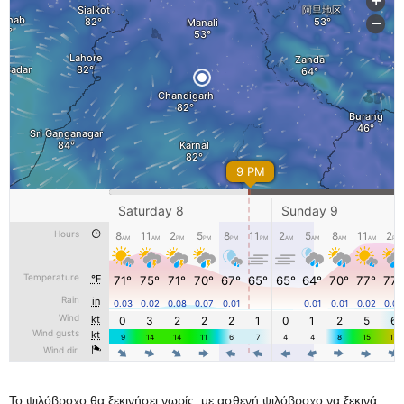
Το ψιλόβροχο θα ξεκινήσει νωρίς, με ασθενή ψιλόβροχο να ξεκινά