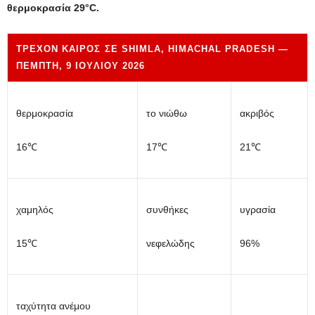
θερμοκρασία 29°C.
ΤΡΈΧΟΝ ΚΑΙΡΌΣ ΣΕ SHIMLA, HIMACHAL PRADESH —
ΠΈΜΠΤΗ, 9 ΙΟΥΛΊΟΥ 2026
θερμοκρασία
το νιώθω
ακριβός
16℃
17℃
21℃
χαμηλός
συνθήκες
υγρασία
15℃
νεφελώδης
96%
ταχύτητα ανέμου