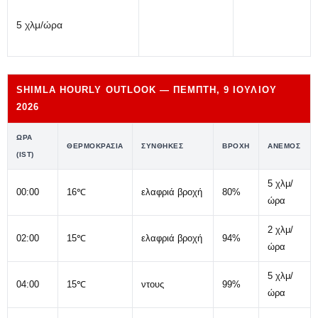
5 χλμ/ώρα
SHIMLA HOURLY OUTLOOK — ΠΈΜΠΤΗ, 9 ΙΟΥΛΊΟΥ
2026
ΏΡΑ
ΘΕΡΜΟΚΡΑΣΊΑ
ΣΥΝΘΉΚΕΣ
ΒΡΟΧΉ
ΆΝΕΜΟΣ
(IST)
5 χλμ/
00:00
16℃
ελαφριά βροχή
80%
ώρα
2 χλμ/
02:00
15℃
ελαφριά βροχή
94%
ώρα
5 χλμ/
04:00
15℃
ντους
99%
ώρα