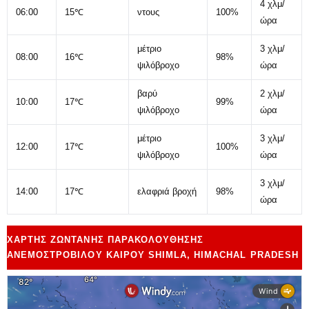
4 χλμ/
06:00
15℃
ντους
100%
ώρα
μέτριο
3 χλμ/
08:00
16℃
98%
ψιλόβροχο
ώρα
βαρύ
2 χλμ/
10:00
17℃
99%
ψιλόβροχο
ώρα
μέτριο
3 χλμ/
12:00
17℃
100%
ψιλόβροχο
ώρα
3 χλμ/
14:00
17℃
ελαφριά βροχή
98%
ώρα
ΧΆΡΤΗΣ ΖΩΝΤΑΝΉΣ ΠΑΡΑΚΟΛΟΎΘΗΣΗΣ
ΑΝΕΜΟΣΤΡΌΒΙΛΟΥ ΚΑΙΡΟΎ SHIMLA, HIMACHAL PRADESH