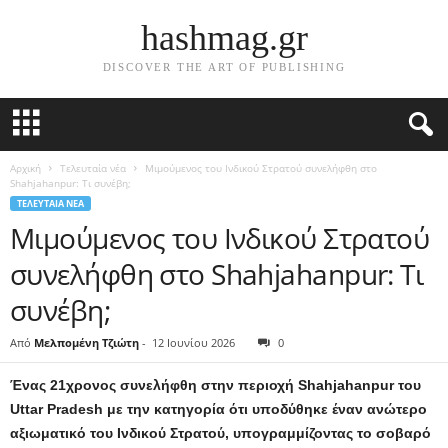
hashmag.gr
DISCOVER THE ART OF PUBLISHING
Αρχική
Τελευταία νέα
Μιμούμενος του Ινδικού Στρατού συνελήφθη στο
Shahjahanpur: Τι συνέβη;
ΤΕΛΕΥΤΑΊΑ ΝΈΑ
Μιμούμενος του Ινδικού Στρατού
συνελήφθη στο Shahjahanpur: Τι
συνέβη;
Από
Μελπομένη Τζιώτη
-
12 Ιουνίου 2026
0
Ένας 21χρονος συνελήφθη στην περιοχή Shahjahanpur του
Uttar Pradesh με την κατηγορία ότι υποδύθηκε έναν ανώτερο
αξιωματικό του Ινδικού Στρατού, υπογραμμίζοντας το σοβαρό