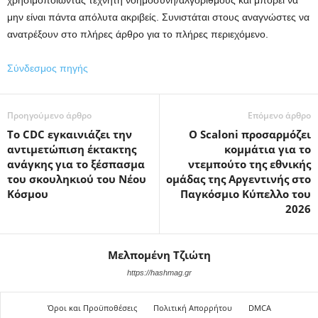
χρησιμοποιώντας τεχνητή νοημοσύνη/αλγόριθμους και μπορεί να
μην είναι πάντα απόλυτα ακριβείς. Συνιστάται στους αναγνώστες να
ανατρέξουν στο πλήρες άρθρο για το πλήρες περιεχόμενο.
Σύνδεσμος πηγής
Προηγούμενο άρθρο
Επόμενο άρθρο
Το CDC εγκαινιάζει την
Ο Scaloni προσαρμόζει
αντιμετώπιση έκτακτης
κομμάτια για το
ανάγκης για το ξέσπασμα
ντεμπούτο της εθνικής
του σκουληκιού του Νέου
ομάδας της Αργεντινής στο
Κόσμου
Παγκόσμιο Κύπελλο του
2026
Μελπομένη Τζιώτη
https://hashmag.gr
Όροι και Προϋποθέσεις
Πολιτική Απορρήτου
DMCA