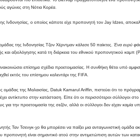
κούς αγώνες στη Νότια Κορέα.
ης Ινδονησίας, ο οποίος κάποτε είχε προπονητή τον Jay Idzes, αποκα
ομάδας της Ινδονησίας Τζον Χέρντμαν κάλεσε 50 παίκτες.
Ένα ευρύ φά
 και αξιολόγησης κατά τη διάρκεια του εθνικού προπονητικού καμπ (P
 ανακοινώσει επίσημα σχέδια προετοιμασίας. Η συνθήκη θέτει υπό αμφ
αχθεί εκτός του επίσημου καλεντάρι της FIFA.
ομάδας της Μαλαισίας, Datuk Kamarul Ariffin, πιστεύει ότι το πρόγρ
 έχει αντίκτυπο στην κατάσταση. Είπε ότι οι περισσότεροι σύλλογοι σ
υς για την προετοιμασία της σεζόν, αλλά οι σύλλογοι δεν είχαν καμία
ητής Ταν Τσενγκ-χο θα μπορέσει να παίξει μια ανταγωνιστική ομάδα ακ
του προπονητή είναι σημαντικό ατού στην αντιμετώπιση αυτών των κατ