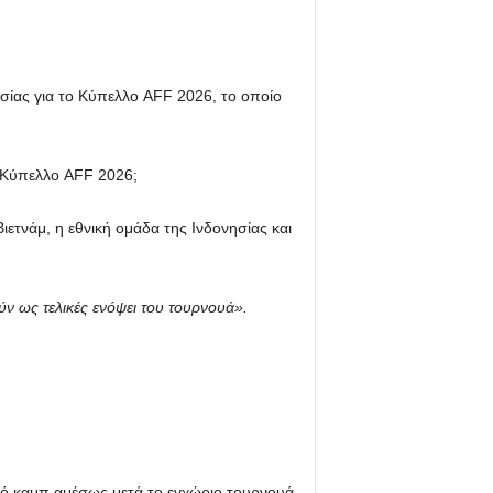
ισίας για το Κύπελλο AFF 2026, το οποίο
ο Κύπελλο AFF 2026;
ετνάμ, η εθνική ομάδα της Ινδονησίας και
ύν ως τελικές ενόψει του τουρνουά».
ικό καμπ αμέσως μετά το εγχώριο τουρνουά