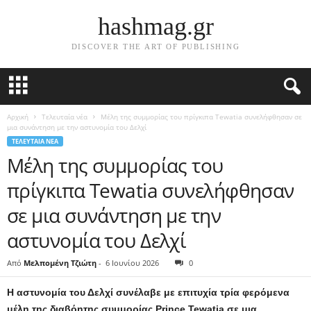
hashmag.gr
DISCOVER THE ART OF PUBLISHING
Αρχική
Τελευταία νέα
Μέλη της συμμορίας του πρίγκιπα Tewatia συνελήφθησαν σε
μια συνάντηση με την αστυνομία του Δελχί
ΤΕΛΕΥΤΑΊΑ ΝΈΑ
Μέλη της συμμορίας του
πρίγκιπα Tewatia συνελήφθησαν
σε μια συνάντηση με την
αστυνομία του Δελχί
Από
Μελπομένη Τζιώτη
-
6 Ιουνίου 2026
0
Η αστυνομία του Δελχί συνέλαβε με επιτυχία τρία φερόμενα
μέλη της διαβόητης συμμορίας Prince Tewatia σε μια