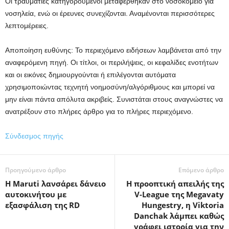
Οι τραυματίες κατηγορούμενοι μεταφέρθηκαν στο νοσοκομείο για
νοσηλεία, ενώ οι έρευνες συνεχίζονται. Αναμένονται περισσότερες
λεπτομέρειες.
Αποποίηση ευθύνης: Το περιεχόμενο ειδήσεων λαμβάνεται από την
αναφερόμενη πηγή. Οι τίτλοι, οι περιλήψεις, οι κεφαλίδες ενοτήτων
και οι εικόνες δημιουργούνται ή επιλέγονται αυτόματα
χρησιμοποιώντας τεχνητή νοημοσύνη/αλγόριθμους και μπορεί να
μην είναι πάντα απόλυτα ακριβείς. Συνιστάται στους αναγνώστες να
ανατρέξουν στο πλήρες άρθρο για το πλήρες περιεχόμενο.
Σύνδεσμος πηγής
Προηγούμενο άρθρο
Επόμενο άρθρο
Η Maruti λανσάρει δάνειο
Η προοπτική απειλής της
αυτοκινήτου με
V-League της Megavaty
εξασφάλιση της RD
Hungestry, η Viktoria
Danchak λάμπει καθώς
γράφει ιστορία για την