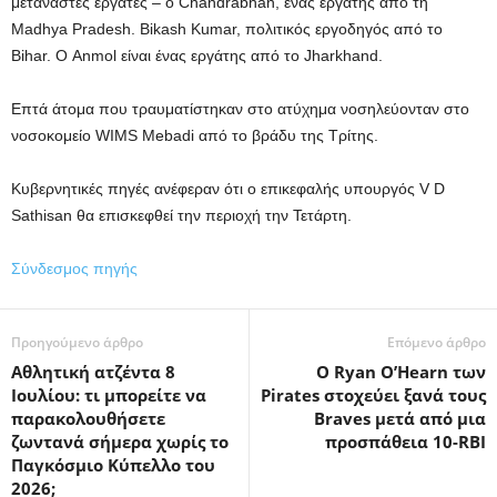
μετανάστες εργάτες – ο Chandrabhan, ένας εργάτης από τη
Madhya Pradesh. Bikash Kumar, πολιτικός εργοδηγός από το
Bihar. Ο Anmol είναι ένας εργάτης από το Jharkhand.
Επτά άτομα που τραυματίστηκαν στο ατύχημα νοσηλεύονταν στο
νοσοκομείο WIMS Mebadi από το βράδυ της Τρίτης.
Κυβερνητικές πηγές ανέφεραν ότι ο επικεφαλής υπουργός V D
Sathisan θα επισκεφθεί την περιοχή την Τετάρτη.
Σύνδεσμος πηγής
Προηγούμενο άρθρο
Επόμενο άρθρο
Αθλητική ατζέντα 8
Ο Ryan O’Hearn των
Ιουλίου: τι μπορείτε να
Pirates στοχεύει ξανά τους
παρακολουθήσετε
Braves μετά από μια
ζωντανά σήμερα χωρίς το
προσπάθεια 10-RBI
Παγκόσμιο Κύπελλο του
2026;