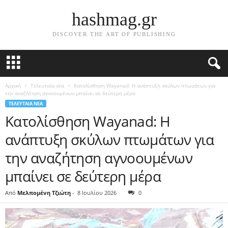
hashmag.gr
DISCOVER THE ART OF PUBLISHING
Αρχική
Τελευταία νέα
Κατολίσθηση Wayanad: Η ανάπτυξη σκύλων πτωμάτων για
την αναζήτηση αγνοουμένων μπαίνει σε δεύτερη μέρα
ΤΕΛΕΥΤΑΊΑ ΝΈΑ
Κατολίσθηση Wayanad: Η
ανάπτυξη σκύλων πτωμάτων για
την αναζήτηση αγνοουμένων
μπαίνει σε δεύτερη μέρα
Από
Μελπομένη Τζιώτη
-
8 Ιουλίου 2026
0