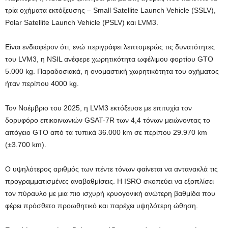
τρία οχήματα εκτόξευσης – Small Satellite Launch Vehicle (SSLV),
Polar Satellite Launch Vehicle (PSLV) και LVM3.
Είναι ενδιαφέρον ότι, ενώ περιγράφει λεπτομερώς τις δυνατότητες
του LVM3, η NSIL ανέφερε χωρητικότητα ωφέλιμου φορτίου GTO
5.000 kg. Παραδοσιακά, η ονομαστική χωρητικότητα του οχήματος
ήταν περίπου 4000 kg.
Τον Νοέμβριο του 2025, η LVM3 εκτόξευσε με επιτυχία τον
δορυφόρο επικοινωνιών GSAT-7R των 4,4 τόνων μειώνοντας το
απόγειο GTO από τα τυπικά 36.000 km σε περίπου 29.970 km
(±3.700 km).
Ο υψηλότερος αριθμός των πέντε τόνων φαίνεται να αντανακλά τις
προγραμματισμένες αναβαθμίσεις. Η ISRO σκοπεύει να εξοπλίσει
τον πύραυλο με μια πιο ισχυρή κρυογονική ανώτερη βαθμίδα που
φέρει πρόσθετο προωθητικό και παρέχει υψηλότερη ώθηση.