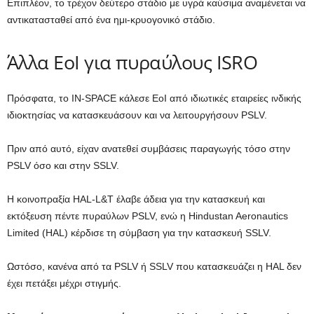
Επιπλέον, το τρέχον δεύτερο στάδιο με υγρά καύσιμα αναμένεται να
αντικατασταθεί από ένα ημι-κρυογονικό στάδιο.
Άλλα EoI για πυραύλους ISRO
Πρόσφατα, το IN-SPACE κάλεσε EoI από ιδιωτικές εταιρείες ινδικής
ιδιοκτησίας να κατασκευάσουν και να λειτουργήσουν PSLV.
Πριν από αυτό, είχαν ανατεθεί συμβάσεις παραγωγής τόσο στην
PSLV όσο και στην SSLV.
Η κοινοπραξία HAL-L&T έλαβε άδεια για την κατασκευή και
εκτόξευση πέντε πυραύλων PSLV, ενώ η Hindustan Aeronautics
Limited (HAL) κέρδισε τη σύμβαση για την κατασκευή SSLV.
Ωστόσο, κανένα από τα PSLV ή SSLV που κατασκευάζει η HAL δεν
έχει πετάξει μέχρι στιγμής.