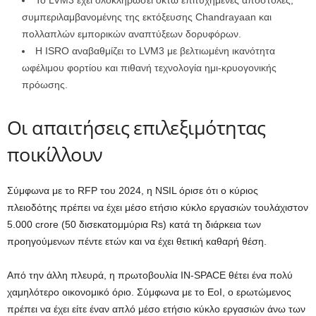
Το LVM3 έχει ολοκληρώσει οκτώ επιτυχημένες αποστολές,
συμπεριλαμβανομένης της εκτόξευσης Chandrayaan και
πολλαπλών εμπορικών αναπτύξεων δορυφόρων.
Η ISRO αναβαθμίζει το LVM3 με βελτιωμένη ικανότητα
ωφέλιμου φορτίου και πιθανή τεχνολογία ημι-κρυογονικής
πρόωσης.
Οι απαιτήσεις επιλεξιμότητας
ποικίλλουν
Σύμφωνα με το RFP του 2024, η NSIL όρισε ότι ο κύριος
πλειοδότης πρέπει να έχει μέσο ετήσιο κύκλο εργασιών τουλάχιστον
5.000 crore (50 δισεκατομμύρια Rs) κατά τη διάρκεια των
προηγούμενων πέντε ετών και να έχει θετική καθαρή θέση.
Από την άλλη πλευρά, η πρωτοβουλία IN-SPACE θέτει ένα πολύ
χαμηλότερο οικονομικό όριο. Σύμφωνα με το EoI, ο ερωτώμενος
πρέπει να έχει είτε έναν απλό μέσο ετήσιο κύκλο εργασιών άνω των