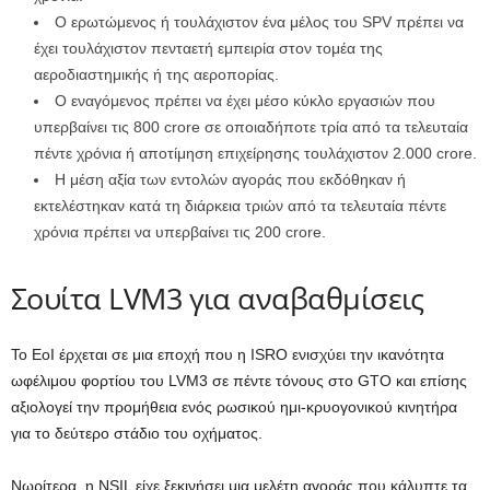
Ο ερωτώμενος ή τουλάχιστον ένα μέλος του SPV πρέπει να
έχει τουλάχιστον πενταετή εμπειρία στον τομέα της
αεροδιαστημικής ή της αεροπορίας.
Ο εναγόμενος πρέπει να έχει μέσο κύκλο εργασιών που
υπερβαίνει τις 800 crore σε οποιαδήποτε τρία από τα τελευταία
πέντε χρόνια ή αποτίμηση επιχείρησης τουλάχιστον 2.000 crore.
Η μέση αξία των εντολών αγοράς που εκδόθηκαν ή
εκτελέστηκαν κατά τη διάρκεια τριών από τα τελευταία πέντε
χρόνια πρέπει να υπερβαίνει τις 200 crore.
Σουίτα LVM3 για αναβαθμίσεις
Το EoI έρχεται σε μια εποχή που η ISRO ενισχύει την ικανότητα
ωφέλιμου φορτίου του LVM3 σε πέντε τόνους στο GTO και επίσης
αξιολογεί την προμήθεια ενός ρωσικού ημι-κρυογονικού κινητήρα
για το δεύτερο στάδιο του οχήματος.
Νωρίτερα, η NSIL είχε ξεκινήσει μια μελέτη αγοράς που κάλυπτε τα