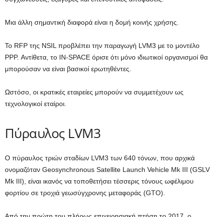
Μια άλλη σημαντική διαφορά είναι η δομή κοινής χρήσης.
Το RFP της NSIL προβλέπει την παραγωγή LVM3 με το μοντέλο
PPP. Αντίθετα, το IN-SPACE όρισε ότι μόνο ιδιωτικοί οργανισμοί θα
μπορούσαν να είναι βασικοί ερωτηθέντες.
Ωστόσο, οι κρατικές εταιρείες μπορούν να συμμετέχουν ως
τεχνολογικοί εταίροι.
Πύραυλος LVM3
Ο πύραυλος τριών σταδίων LVM3 των 640 τόνων, που αρχικά
ονομαζόταν Geosynchronous Satellite Launch Vehicle Mk III (GSLV
Mk III), είναι ικανός να τοποθετήσει τέσσερις τόνους ωφέλιμου
φορτίου σε τροχιά γεωσύγχρονης μεταφοράς (GTO).
Από την πρώτη του πλήρως επιχειρησιακή πτήση το 2017, ο