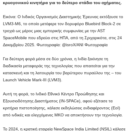
κρυογονικού κινητήρα για το δεύτερο στάδιο του οχήματος.
Εικόνα: Ο Ινδικός Οργανισμός Διαστημικής Έρευνας εκτόξευσε το
LVM3-M6, το οποίο μετέφερε τον δορυφόρο Bluebird Block-2 σε
τροχιά ως μέρος μιας εμπορικής συμφωνίας με την AST
SpaceMobile που εδρεύει στις ΗΠΑ, από τη Σριχαρικότα, στις 24
Δεκεμβρίου 2025.
Φωτογραφία: @isroX/ANI Φωτογραφία
Για δεύτερη φορά μέσα σε δύο χρόνια, η Ινδία ξεκίνησε τη
διαδικασία μεταφοράς της τεχνολογίας που απαιτείται για την
κατασκευή και τη λειτουργία του βαρύτερου πυραύλου της – του
Launch Vehicle Mark-III (LVM3).
Αυτή τη φορά, το Ινδικό Εθνικό Κέντρο Προώθησης και
Εξουσιοδότησης Διαστήματος (IN-SPACe), αφού εξέτασε τα
κριτήρια πιστοποίησης, κάλεσε εκδηλώσεις ενδιαφέροντος (EoI)
από ινδικές και ελεγχόμενες ΜΚΟ να αποκτήσουν την τεχνολογία.
Το 2024, η κρατική εταιρεία NewSpace India Limited (NSIL) κάλεσε