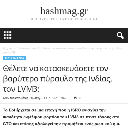
hashmag.gr
DISCOVER THE ART OF PUBLISHING
Αρχική
Τελευταία νέα
Θέλετε να κατασκευάσετε τον βαρύτερο πύραυλο της Ινδίας,
τον LVM3;
ΤΕΛΕΥΤΑΊΑ ΝΈΑ
Θέλετε να κατασκευάσετε τον
βαρύτερο πύραυλο της Ινδίας,
τον LVM3;
Από
Μελπομένη Τζιώτη
-
13 Ιουνίου 2026
0
Το EoI έρχεται σε μια εποχή που η ISRO ενισχύει την
ικανότητα ωφέλιμου φορτίου του LVM3 σε πέντε τόνους στο
GTO και επίσης αξιολογεί την προμήθεια ενός ρωσικού ημι-