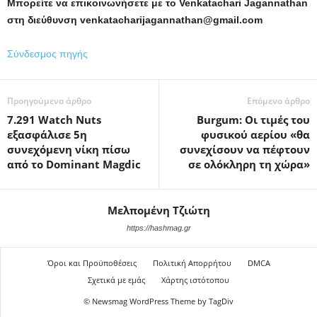
Μπορείτε να επικοινωνήσετε με το Venkatachari Jagannathan
στη διεύθυνση venkatacharijagannathan@gmail.com
Σύνδεσμος πηγής
Προηγούμενο άρθρο
Επόμενο άρθρο
7.291 Watch Nuts
Burgum: Οι τιμές του
εξασφάλισε 5η
φυσικού αερίου «θα
συνεχόμενη νίκη πίσω
συνεχίσουν να πέφτουν
από το Dominant Magdic
σε ολόκληρη τη χώρα»
Μελπομένη Τζιώτη
https://hashmag.gr
Όροι και Προϋποθέσεις
Πολιτική Απορρήτου
DMCA
Σχετικά με εμάς
Χάρτης ιστότοπου
© Newsmag WordPress Theme by TagDiv