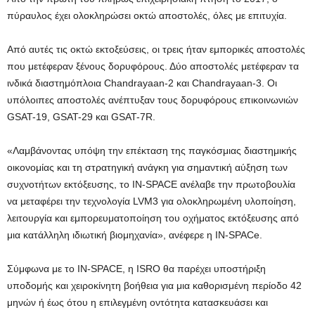
πύραυλος έχει ολοκληρώσει οκτώ αποστολές, όλες με επιτυχία.
Από αυτές τις οκτώ εκτοξεύσεις, οι τρεις ήταν εμπορικές αποστολές
που μετέφεραν ξένους δορυφόρους. Δύο αποστολές μετέφεραν τα
ινδικά διαστημόπλοια Chandrayaan-2 και Chandrayaan-3. Οι
υπόλοιπες αποστολές ανέπτυξαν τους δορυφόρους επικοινωνιών
GSAT-19, GSAT-29 και GSAT-7R.
«Λαμβάνοντας υπόψη την επέκταση της παγκόσμιας διαστημικής
οικονομίας και τη στρατηγική ανάγκη για σημαντική αύξηση των
συχνοτήτων εκτόξευσης, το IN-SPACE ανέλαβε την πρωτοβουλία
να μεταφέρει την τεχνολογία LVM3 για ολοκληρωμένη υλοποίηση,
λειτουργία και εμπορευματοποίηση του οχήματος εκτόξευσης από
μια κατάλληλη ιδιωτική βιομηχανία», ανέφερε η IN-SPACe.
Σύμφωνα με το IN-SPACE, η ISRO θα παρέχει υποστήριξη
υποδομής και χειροκίνητη βοήθεια για μια καθορισμένη περίοδο 42
μηνών ή έως ότου η επιλεγμένη οντότητα κατασκευάσει και