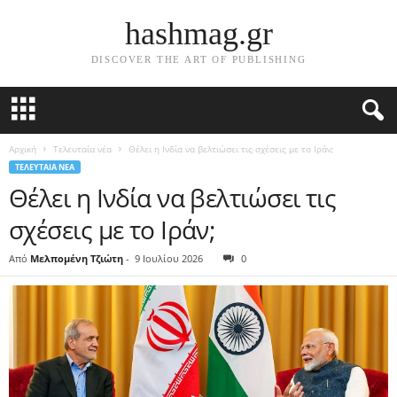
hashmag.gr
DISCOVER THE ART OF PUBLISHING
Αρχική
Τελευταία νέα
Θέλει η Ινδία να βελτιώσει τις σχέσεις με το Ιράν;
ΤΕΛΕΥΤΑΊΑ ΝΈΑ
Θέλει η Ινδία να βελτιώσει τις
σχέσεις με το Ιράν;
Από
Μελπομένη Τζιώτη
-
9 Ιουλίου 2026
0