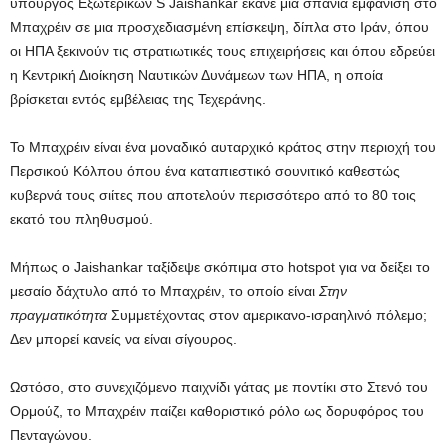
υπουργός Εξωτερικών S Jaishankar έκανε μια σπάνια εμφάνιση στο
Μπαχρέιν σε μια προσχεδιασμένη επίσκεψη, δίπλα στο Ιράν, όπου
οι ΗΠΑ ξεκινούν τις στρατιωτικές τους επιχειρήσεις και όπου εδρεύει
η Κεντρική Διοίκηση Ναυτικών Δυνάμεων των ΗΠΑ, η οποία
βρίσκεται εντός εμβέλειας της Τεχεράνης.
Το Μπαχρέιν είναι ένα μοναδικό αυταρχικό κράτος στην περιοχή του
Περσικού Κόλπου όπου ένα καταπιεστικό σουνιτικό καθεστώς
κυβερνά τους σιίτες που αποτελούν περισσότερο από το 80 τοις
εκατό του πληθυσμού.
Μήπως ο Jaishankar ταξίδεψε σκόπιμα στο hotspot για να δείξει το
μεσαίο δάχτυλο από το Μπαχρέιν, το οποίο είναι
Στην
πραγματικότητα
Συμμετέχοντας στον αμερικανο-ισραηλινό πόλεμο;
Δεν μπορεί κανείς να είναι σίγουρος.
Ωστόσο, στο συνεχιζόμενο παιχνίδι γάτας με ποντίκι στο Στενό του
Ορμούζ, το Μπαχρέιν παίζει καθοριστικό ρόλο ως δορυφόρος του
Πενταγώνου.