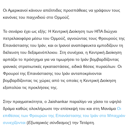
Οι Αμερικανοί κάνουν απέλπιδες προσπάθειες να γράψουν τους
κανόνες του παιχνιδιού στο Ορμούζ.
Το σενάριο έχει ως εξής: Η Κεντρική Διοίκηση των ΗΠΑ διώχνει
πετρελαιοφόρα μέσω του Ορμούζ, αγνοώντας τους Φρουρούς της
Επανάστασης του Ιράν, και οι Ιρανοί αναπόφευκτα εμποδίζουν τη
διέλευση του δεξαμενόπλοιου. Στη συνέχεια, η Κεντρική Διοίκηση
αρπάζει το πρόσχημα για να τιμωρήσει το Ιράν βομβαρδίζοντας
ιρανικές στρατιωτικές εγκαταστάσεις, ειδικά θέσεις πυραύλων. Οι
Φρουροί της Επανάστασης του Ιράν ανταποκρίνονται
βομβαρδίζοντας τις χώρες από τις οποίες η Κεντρική Διοίκηση
εξαπολύει τις προκλήσεις της.
Στην πραγματικότητα, ο Jaishankar παραλίγο να χάσει το υψηλό
δράμα καθώς ολοκλήρωσε την επίσκεψή του και στη Μανάμα
Οι
επιθέσεις των Φρουρών της Επανάστασης του Ιράν στο Μπαχρέιν
συνεχίζονται
(
Εξωτερικός σύνδεσμος
) την Τετάρτη.