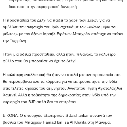
διάσταση στην περιφερειακή δυναμική.
Η προσπάθεια του Δελχί να παίξει το χαρτί των Σιιτών για να
αμβλύνει την ανησυχία του Ιράν σχετικά με τον «αιώνιο μήνα του
μέλιτος» με τον άξονα Ισραήλ-Ειράτων-Μπαχρέιν απέτυχε να πείσει
την Τεχεράνη.
Ήταν μια αδέξια προσπάθεια, αλλά ήταν, πιθανώς, το καλύτερο
φύλλο που θα μπορούσε να έχει το Δελχί.
Η καλύτερη εναλλακτική θα ήταν να σταλεί μια αντιπροσωπεία που
θα περιλαμβάνει όλα τα κόμματα για να εκπροσωπήσει την Ινδία
στις τελετές κηδείας του αείμνηστου Ανώτατου Ηγέτη Αγιατολάχ Αλί
Χαμενεΐ. Αλλά η τοξικότητα της δημοκρατίας στην Ινδία υπό την
κυριαρχία του BJP απλά δεν το επιτρέπει.
ΕΙΚΟΝΑ: Ο υπουργός Εξωτερικών S Jaishankar συναντά τον
βασιλιά του Μπαχρέιν Hamad bin Isa Al Khalifa στη Μανάμα,