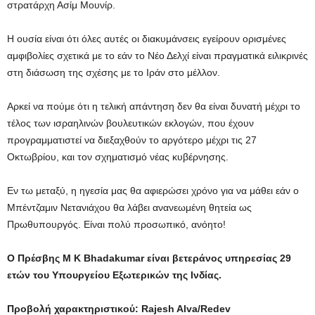
στρατάρχη Ασίμ Μουνίρ.
Η ουσία είναι ότι όλες αυτές οι διακυμάνσεις εγείρουν ορισμένες
αμφιβολίες σχετικά με το εάν το Νέο Δελχί είναι πραγματικά ειλικρινές
στη διάσωση της σχέσης με το Ιράν στο μέλλον.
Αρκεί να πούμε ότι η τελική απάντηση δεν θα είναι δυνατή μέχρι το
τέλος των ισραηλινών βουλευτικών εκλογών, που έχουν
προγραμματιστεί να διεξαχθούν το αργότερο μέχρι τις 27
Οκτωβρίου, και τον σχηματισμό νέας κυβέρνησης.
Εν τω μεταξύ, η ηγεσία μας θα αφιερώσει χρόνο για να μάθει εάν ο
Μπέντζαμιν Νετανιάχου θα λάβει ανανεωμένη θητεία ως
Πρωθυπουργός. Είναι πολύ προσωπικό, ανόητο!
Ο Πρέσβης M K Bhadakumar είναι βετεράνος υπηρεσίας 29
ετών του Υπουργείου Εξωτερικών της Ινδίας.
Προβολή χαρακτηριστικού: Rajesh Alva/Redev