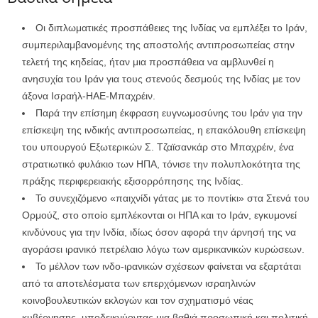
Οι διπλωματικές προσπάθειες της Ινδίας να εμπλέξει το Ιράν,
συμπεριλαμβανομένης της αποστολής αντιπροσωπείας στην
τελετή της κηδείας, ήταν μια προσπάθεια να αμβλυνθεί η
ανησυχία του Ιράν για τους στενούς δεσμούς της Ινδίας με τον
άξονα Ισραήλ-ΗΑΕ-Μπαχρέιν.
Παρά την επίσημη έκφραση ευγνωμοσύνης του Ιράν για την
επίσκεψη της ινδικής αντιπροσωπείας, η επακόλουθη επίσκεψη
του υπουργού Εξωτερικών Σ. Τζαϊσανκάρ στο Μπαχρέιν, ένα
στρατιωτικό φυλάκιο των ΗΠΑ, τόνισε την πολυπλοκότητα της
πράξης περιφερειακής εξισορρόπησης της Ινδίας.
Το συνεχιζόμενο «παιχνίδι γάτας με το ποντίκι» στα Στενά του
Ορμούζ, στο οποίο εμπλέκονται οι ΗΠΑ και το Ιράν, εγκυμονεί
κινδύνους για την Ινδία, ιδίως όσον αφορά την άρνησή της να
αγοράσει ιρανικό πετρέλαιο λόγω των αμερικανικών κυρώσεων.
Το μέλλον των ινδο-ιρανικών σχέσεων φαίνεται να εξαρτάται
από τα αποτελέσματα των επερχόμενων ισραηλινών
κοινοβουλευτικών εκλογών και τον σχηματισμό νέας
κυβέρνησης, υποδεικνύοντας μια βαθιά προσωπική και πολιτική