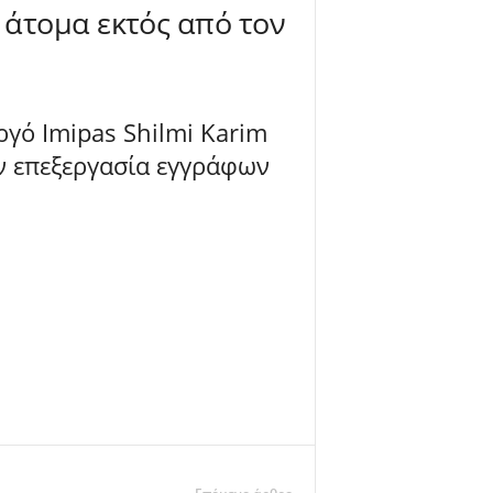
 άτομα εκτός από τον
γό Imipas Shilmi Karim
ν επεξεργασία εγγράφων