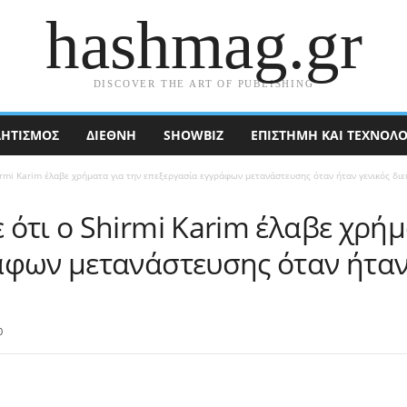
hashmag.gr
DISCOVER THE ART OF PUBLISHING
ΗΤΙΣΜΟΣ
ΔΙΕΘΝΉ
SHOWBIZ
ΕΠΙΣΤΉΜΗ ΚΑΙ ΤΕΧΝΟΛΟ
irmi Karim έλαβε χρήματα για την επεξεργασία εγγράφων μετανάστευσης όταν ήταν γενικός διε
ότι ο Shirmi Karim έλαβε χρήμ
άφων μετανάστευσης όταν ήταν
0