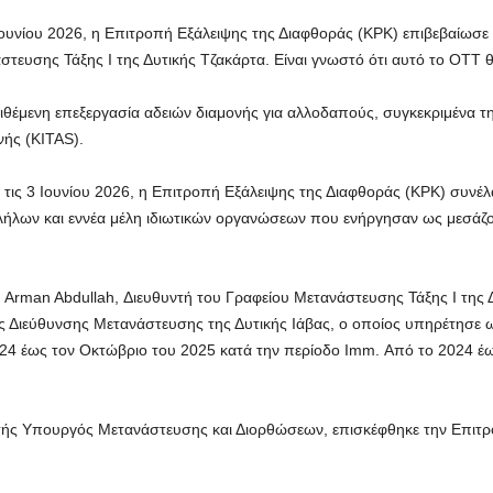
ουνίου 2026, η Επιτροπή Εξάλειψης της Διαφθοράς (KPK) επιβεβαίωσε ό
τευσης Τάξης Ι της Δυτικής Τζακάρτα. Είναι γνωστό ότι αυτό το OTT θα
τιθέμενη επεξεργασία αδειών διαμονής για αλλοδαπούς, συγκεκριμένα τ
νής (KITAS).
ς τις 3 Ιουνίου 2026, η Επιτροπή Εξάλειψης της Διαφθοράς (KPK) συν
λήλων και εννέα μέλη ιδιωτικών οργανώσεων που ενήργησαν ως μεσάζο
 Arman Abdullah, Διευθυντή του Γραφείου Μετανάστευσης Τάξης I της Δυ
ς Διεύθυνσης Μετανάστευσης της Δυτικής Ιάβας, ο οποίος υπηρέτησε ω
4 έως τον Οκτώβριο του 2025 κατά την περίοδο Imm. Από το 2024 έως
τής Υπουργός Μετανάστευσης και Διορθώσεων, επισκέφθηκε την Επιτρο