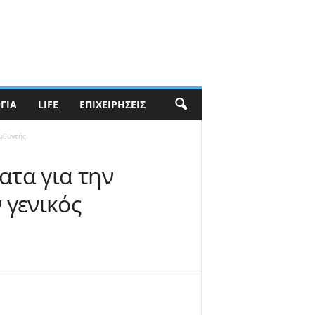
ΓΊΑ
LIFE
ΕΠΙΧΕΙΡΉΣΕΙΣ
υθυντής.
ατα για την
 γενικός