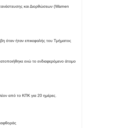
ετανάστευσης και Διορθώσεων (Wamen
έβη όταν ήταν επικεφαλής του Τμήματος
ματοποιήθηκε ενώ το ενδιαφερόμενο άτομο
λέον από το ΚΠΚ για 20 ημέρες.
διαφθοράς