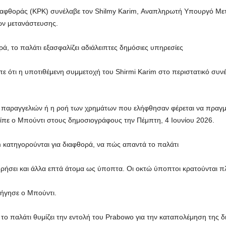
Διαφθοράς (KPK) συνέλαβε τον Shilmy Karim, Αναπληρωτή Υπουργό Μ
ων μετανάστευσης.
ά, το παλάτι εξασφαλίζει αδιάλειπτες δημόσιες υπηρεσίες
ε ότι η υποτιθέμενη συμμετοχή του Shirmi Karim στο περιστατικό συν
ων παραγγελιών ή η ροή των χρημάτων που ελήφθησαν φέρεται να πραγ
είπε ο Μπούντι στους δημοσιογράφους την Πέμπτη, 4 Ιουνίου 2026.
 κατηγορούνται για διαφθορά, να πώς απαντά το παλάτι
ορήσει και άλλα επτά άτομα ως ύποπτα. Οι οκτώ ύποπτοι κρατούνται π
εξήγησε ο Μπούντι.
το παλάτι θυμίζει την εντολή του Prabowo για την καταπολέμηση της 