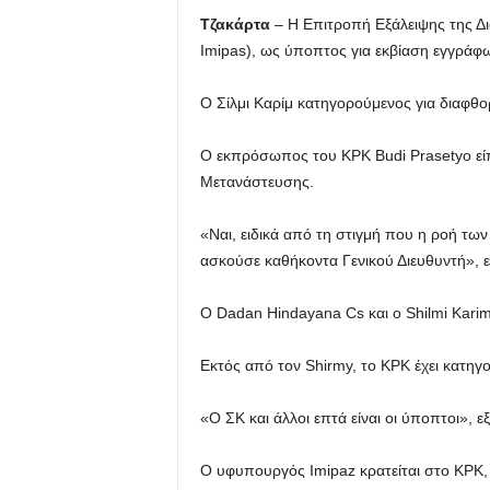
Τζακάρτα
– Η Επιτροπή Εξάλειψης της 
Imipas), ως ύποπτος για εκβίαση εγγράφ
Ο Σίλμι Καρίμ κατηγορούμενος για διαφθορ
Ο εκπρόσωπος του KPK Budi Prasetyo είπ
Μετανάστευσης.
«Ναι, ειδικά από τη στιγμή που η ροή τ
ασκούσε καθήκοντα Γενικού Διευθυντή», 
Ο Dadan Hindayana Cs και ο Shilmi Karim
Εκτός από τον Shirmy, το KPK έχει κατηγ
«Ο ΣΚ και άλλοι επτά είναι οι ύποπτοι», 
Ο υφυπουργός Imipaz κρατείται στο KPK, 