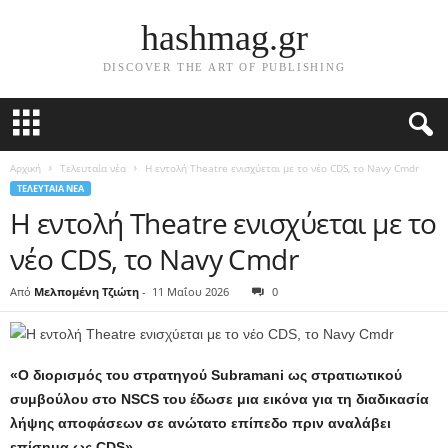
hashmag.gr
DISCOVER THE ART OF PUBLISHING
Αρχική
Τελευταία νέα
Η εντολή Theatre ενισχύεται με το νέο CDS, το Navy Cmdr
ΤΕΛΕΥΤΑΊΑ ΝΈΑ
Η εντολή Theatre ενισχύεται με το
νέο CDS, το Navy Cmdr
Από
Μελπομένη Τζιώτη
-
11 Μαΐου 2026
0
«Ο διορισμός του στρατηγού Subramani ως στρατιωτικού
συμβούλου στο NSCS του έδωσε μια εικόνα για τη διαδικασία
λήψης αποφάσεων σε ανώτατο επίπεδο πριν αναλάβει
επίσημα ως CDS».