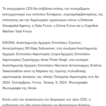
Το εισερχόμενο CDS θα επιβλέπει επίσης τον συνεχιζόμενο
εκσυγχρονισμό των ενόπλων δυνάμεων, συμπεριλαμβανομένης της
επέκτασης και της δημιουργίας οργανισμών όπως η Defense
Geospatial Agency, η Data Force, η Drone Force και η Cognitive
Warfare Task Force.
ΕΙΚΟΝΑ: Αναπληρωτής Αρχηγός Επιτελείου Στρατού,
Αντιστράτηγος NS Raja Subramani, στη συνέχεια Αναπληρωτής
Αρχηγός Επιτελείου Αεροπορίας (τώρα Αρχηγός Επιτελείου
Αεροπορίας) Στρατάρχης Amar Preet Singh, στη συνέχεια
Αναπληρωτής Αρχηγός Επιτελείου Ναυτικού Αντιναύαρχος Krishna
Swaminathan κατά τη διάρκεια της πρώτης πολυεθνικής
αεροπορικής άσκησης της ινδικής Πολεμικής Αεροπορίας στο Air-
2024, Σεπτέμβριος, Force, Tarang. 9, 2024.
Φωτογραφία:
Φωτογραφία της Annie
Εκτός από την ανακοίνωση του διορισμού του νέου CDS, η
κυβέρνηση την ίδια ημέρα διόρισε τον Αντιναύαρχο Krishna