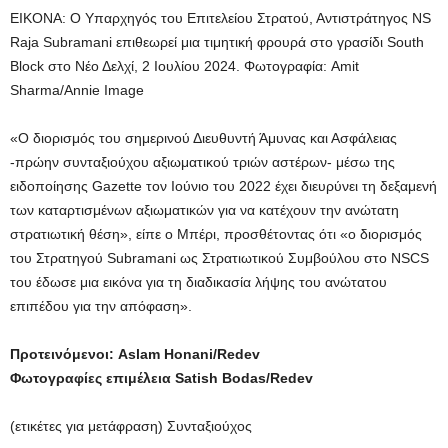
ΕΙΚΟΝΑ: Ο Υπαρχηγός του Επιτελείου Στρατού, Αντιστράτηγος NS
Raja Subramani επιθεωρεί μια τιμητική φρουρά στο γρασίδι South
Block στο Νέο Δελχί, 2 Ιουλίου 2024.
Φωτογραφία: Amit
Sharma/Annie Image
«Ο διορισμός του σημερινού Διευθυντή Άμυνας και Ασφάλειας
-πρώην συνταξιούχου αξιωματικού τριών αστέρων- μέσω της
ειδοποίησης Gazette τον Ιούνιο του 2022 έχει διευρύνει τη δεξαμενή
των καταρτισμένων αξιωματικών για να κατέχουν την ανώτατη
στρατιωτική θέση», είπε ο Μπέρι, προσθέτοντας ότι «ο διορισμός
του Στρατηγού Subramani ως Στρατιωτικού Συμβούλου στο NSCS
του έδωσε μια εικόνα για τη διαδικασία λήψης του ανώτατου
επιπέδου για την απόφαση».
Προτεινόμενοι: Aslam Honani/Redev
Φωτογραφίες επιμέλεια Satish Bodas/Redev
(ετικέτες για μετάφραση) Συνταξιούχος