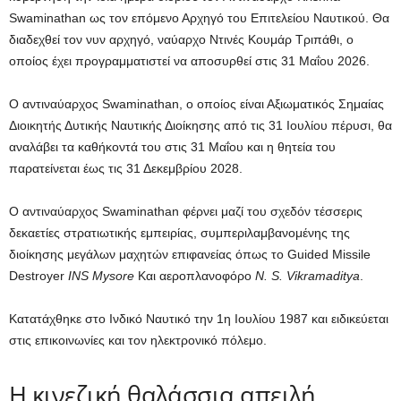
Swaminathan ως τον επόμενο Αρχηγό του Επιτελείου Ναυτικού. Θα
διαδεχθεί τον νυν αρχηγό, ναύαρχο Ντινές Κουμάρ Τριπάθι, ο
οποίος έχει προγραμματιστεί να αποσυρθεί στις 31 Μαΐου 2026.
Ο αντιναύαρχος Swaminathan, ο οποίος είναι Αξιωματικός Σημαίας
Διοικητής Δυτικής Ναυτικής Διοίκησης από τις 31 Ιουλίου πέρυσι, θα
αναλάβει τα καθήκοντά του στις 31 Μαΐου και η θητεία του
παρατείνεται έως τις 31 Δεκεμβρίου 2028.
Ο αντιναύαρχος Swaminathan φέρνει μαζί του σχεδόν τέσσερις
δεκαετίες στρατιωτικής εμπειρίας, συμπεριλαμβανομένης της
διοίκησης μεγάλων μαχητών επιφανείας όπως το Guided Missile
Destroyer
INS Mysore
Και αεροπλανοφόρο
N. S. Vikramaditya
.
Κατατάχθηκε στο Ινδικό Ναυτικό την 1η Ιουλίου 1987 και ειδικεύεται
στις επικοινωνίες και τον ηλεκτρονικό πόλεμο.
Η κινεζική θαλάσσια απειλή