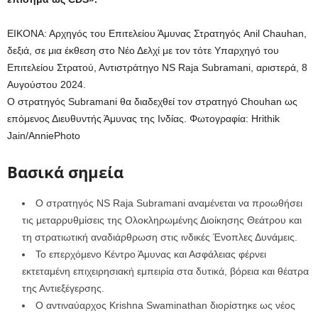
ΕΙΚΟΝΑ: Αρχηγός του Επιτελείου Άμυνας Στρατηγός Anil Chauhan,
δεξιά, σε μια έκθεση στο Νέο Δελχί με τον τότε Υπαρχηγό του
Επιτελείου Στρατού, Αντιστράτηγο NS Raja Subramani, αριστερά, 8
Αυγούστου 2024.
Ο στρατηγός Subramani θα διαδεχθεί τον στρατηγό Chouhan ως
επόμενος Διευθυντής Άμυνας της Ινδίας.
Φωτογραφία: Hrithik
Jain/AnniePhoto
Βασικά σημεία
Ο στρατηγός NS Raja Subramani αναμένεται να προωθήσει
τις μεταρρυθμίσεις της Ολοκληρωμένης Διοίκησης Θεάτρου και
τη στρατιωτική αναδιάρθρωση στις ινδικές Ένοπλες Δυνάμεις.
Το επερχόμενο Κέντρο Άμυνας και Ασφάλειας φέρνει
εκτεταμένη επιχειρησιακή εμπειρία στα δυτικά, βόρεια και θέατρα
της Αντιεξέγερσης.
Ο αντιναύαρχος Krishna Swaminathan διορίστηκε ως νέος