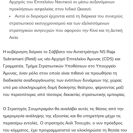
Αρχηγός του Επιτελείου Ναυτικού εν μέσω αυξανόμενων
προκλήσεων ασφαλείας στον Ινδικό Ωκεανό.
Αυτοί οι διορισμοί έρχονται κατά τη διάρκεια του συνεχούς
στρατιωτικού εκσυγχρονισμού και των εξελισσόμενων
στρατηγικών ανησυχιών που αφορούν την Κίνα και τη Δυτική
Ασία.
Η κυβέρνηση διόρισε το Σάββατο τον Αντιστράτηγο NS Raja
Subramani (Retd) ως νέο Αρχηγό Επιτελείου Άμυνας (CDS) και
Γραμματέα, Τμήμα Στρατιωτικών Υποθέσεων στο Υπουργείο
Άμυνας, έναν ρόλο στον οποίο είναι πιθανό να προωθήσει τη
διαδικασία αναδιοργάνωσης των ενόπλων δυνάμεων της χώρας
υπό μια ολοκληρωμένη δομή διοίκησης θεάτρου, φέρνοντας μαζί
του περισσότερες από τέσσερις δεκαετίες στρατιωτικής εμπειρίας.
Ο Στρατηγός Σουμπραμάνι θα αναλάβει αυτές τις θέσεις από την
ημερομηνία ανάληψης της εξουσίας και θα υπηρετήσει μέχρι τις
περαιτέρω εντολές. Ο στρατηγός Ανίλ Τσουχάν, ο νυν πρόεδρος
του κόμματος, έχει προγραμματιστεί να ολοκληρώσει τη θητεία του