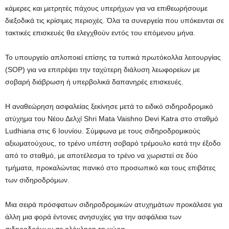
κάμερες και μετρητές πάχους υπερήχων για να επιθεωρήσουμε
διεξοδικά τις κρίσιμες περιοχές. Όλα τα συνεργεία που υπόκεινται σε
τακτικές επισκευές θα ελεγχθούν εντός του επόμενου μήνα.
Το υπουργείο απλοποιεί επίσης τα τυπικά πρωτόκολλα λειτουργίας
(SOP) για να επιτρέψει την ταχύτερη διάλυση λεωφορείων με
σοβαρή διάβρωση ή υπερβολικά δαπανηρές επισκευές.
Η αναθεώρηση ασφαλείας ξεκίνησε μετά το ειδικό σιδηροδρομικό
ατύχημα του Νέου Δελχί Shri Mata Vaishno Devi Katra στο σταθμό
Ludhiana στις 6 Ιουνίου. Σύμφωνα με τους σιδηροδρομικούς
αξιωματούχους, το τρένο υπέστη σοβαρό τρέμουλο κατά την έξοδο
από το σταθμό, με αποτέλεσμα το τρένο να χωριστεί σε δύο
τμήματα, προκαλώντας πανικό στο προσωπικό και τους επιβάτες
των σιδηροδρόμων.
Μια σειρά πρόσφατων σιδηροδρομικών ατυχημάτων προκάλεσε για
άλλη μια φορά έντονες ανησυχίες για την ασφάλεια των