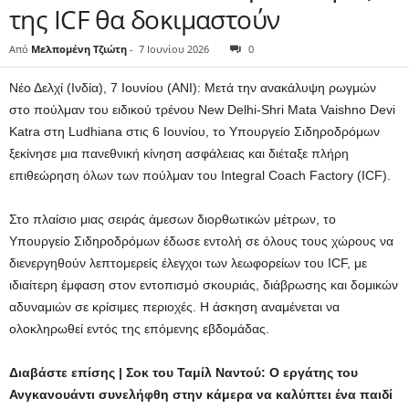
της ICF θα δοκιμαστούν
Από
Μελπομένη Τζιώτη
-
7 Ιουνίου 2026
0
Νέο Δελχί (Ινδία), 7 Ιουνίου (ANI): Μετά την ανακάλυψη ρωγμών
στο πούλμαν του ειδικού τρένου New Delhi-Shri Mata Vaishno Devi
Katra στη Ludhiana στις 6 Ιουνίου, το Υπουργείο Σιδηροδρόμων
ξεκίνησε μια πανεθνική κίνηση ασφάλειας και διέταξε πλήρη
επιθεώρηση όλων των πούλμαν του Integral Coach Factory (ICF).
Στο πλαίσιο μιας σειράς άμεσων διορθωτικών μέτρων, το
Υπουργείο Σιδηροδρόμων έδωσε εντολή σε όλους τους χώρους να
διενεργηθούν λεπτομερείς έλεγχοι των λεωφορείων του ICF, με
ιδιαίτερη έμφαση στον εντοπισμό σκουριάς, διάβρωσης και δομικών
αδυναμιών σε κρίσιμες περιοχές. Η άσκηση αναμένεται να
ολοκληρωθεί εντός της επόμενης εβδομάδας.
Διαβάστε επίσης | Σοκ του Ταμίλ Ναντού: Ο εργάτης του
Ανγκανουάντι συνελήφθη στην κάμερα να καλύπτει ένα παιδί