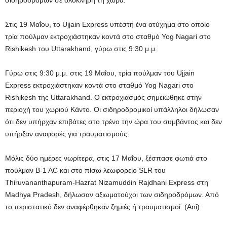
σιδηροδρόμων σε ολόκληρη τη χώρα.
Στις 19 Μαΐου, το Ujjain Express υπέστη ένα ατύχημα στο οποίο
τρία πούλμαν εκτροχιάστηκαν κοντά στο σταθμό Yog Nagari στο
Rishikesh του Uttarakhand, γύρω στις 9:30 μ.μ.
Γύρω στις 9:30 μ.μ. στις 19 Μαΐου, τρία πούλμαν του Ujjain
Express εκτροχιάστηκαν κοντά στο σταθμό Yog Nagari στο
Rishikesh της Uttarakhand. Ο εκτροχιασμός σημειώθηκε στην
περιοχή του χωριού Κάντο. Οι σιδηροδρομικοί υπάλληλοι δήλωσαν
ότι δεν υπήρχαν επιβάτες στο τρένο την ώρα του συμβάντος και δεν
υπήρξαν αναφορές για τραυματισμούς.
Μόλις δύο ημέρες νωρίτερα, στις 17 Μαΐου, ξέσπασε φωτιά στο
πούλμαν B-1 AC και στο πίσω λεωφορείο SLR του
Thiruvananthapuram-Hazrat Nizamuddin Rajdhani Express στη
Madhya Pradesh, δήλωσαν αξιωματούχοι των σιδηροδρόμων. Από
το περιστατικό δεν αναφέρθηκαν ζημιές ή τραυματισμοί. (Ani)