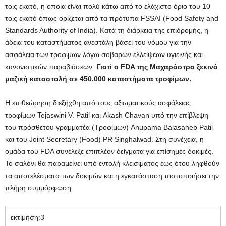
τοις εκατό, η οποία είναι πολύ κάτω από το ελάχιστο όριο του 10
τοις εκατό όπως ορίζεται από τα πρότυπα FSSAI (Food Safety and
Standards Authority of India). Κατά τη διάρκεια της επιδρομής, η
άδεια του καταστήματος ανεστάλη βάσει του νόμου για την
ασφάλεια των τροφίμων λόγω σοβαρών ελλείψεων υγιεινής και
κανονιστικών παραβιάσεων.
Γιατί ο FDA της Μαχαράστρα ξεκινά
μαζική καταστολή σε 450.000 καταστήματα τροφίμων.
Η επιθεώρηση διεξήχθη από τους αξιωματικούς ασφάλειας
τροφίμων Tejaswini V. Patil και Akash Chavan υπό την επίβλεψη
του πρόσθετου γραμματέα (Τροφίμων) Anupama Balasaheb Patil
και του Joint Secretary (Food) PR Singhalwad. Στη συνέχεια, η
ομάδα του FDA συνέλεξε επιπλέον δείγματα για επίσημες δοκιμές.
Το σαλόνι θα παραμείνει υπό εντολή κλεισίματος έως ότου ληφθούν
τα αποτελέσματα των δοκιμών και η εγκατάσταση πιστοποιήσει την
πλήρη συμμόρφωση.
εκτίμηση:
3