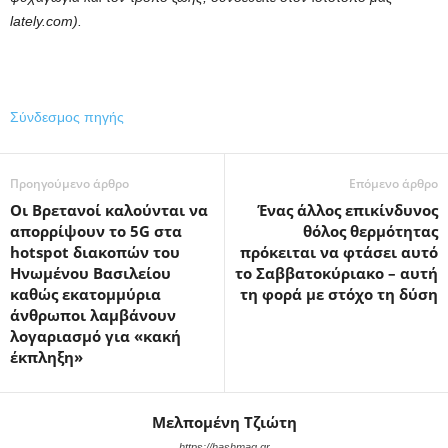
lately.com).
Σύνδεσμος πηγής
Προηγούμενο άρθρο
Επόμενο άρθρο
Οι Βρετανοί καλούνται να
Ένας άλλος επικίνδυνος
απορρίψουν το 5G στα
θόλος θερμότητας
hotspot διακοπών του
πρόκειται να φτάσει αυτό
Ηνωμένου Βασιλείου
το Σαββατοκύριακο – αυτή
καθώς εκατομμύρια
τη φορά με στόχο τη δύση
άνθρωποι λαμβάνουν
λογαριασμό για «κακή
έκπληξη»
Μελπομένη Τζιώτη
https://hashmag.gr