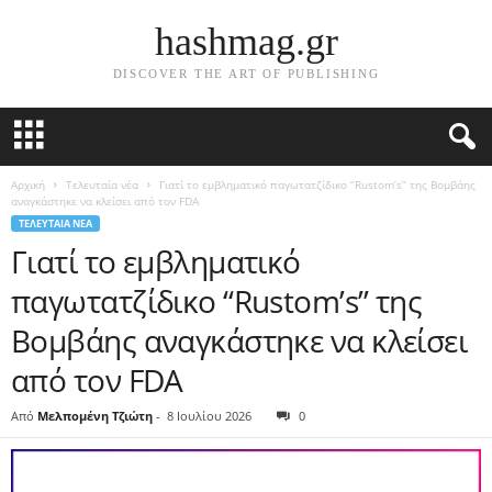
hashmag.gr
DISCOVER THE ART OF PUBLISHING
Αρχική
Τελευταία νέα
Γιατί το εμβληματικό παγωτατζίδικο “Rustom’s” της Βομβάης
αναγκάστηκε να κλείσει από τον FDA
ΤΕΛΕΥΤΑΊΑ ΝΈΑ
Γιατί το εμβληματικό
παγωτατζίδικο “Rustom’s” της
Βομβάης αναγκάστηκε να κλείσει
από τον FDA
Από
Μελπομένη Τζιώτη
-
8 Ιουλίου 2026
0