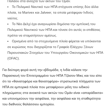
Παλάου στα ανοιχτά των ακτών του Ομάν.
Το Πολεμικό Ναυτικό των ΗΠΑ στόχευσε επίσης δύο άλλα
πλοία, τα Marivex και Jalveer, τα οποία μετέφεραν Ινδούς
ναύτες.
Το Νέο Δελχί έχει αναγνωρίσει δημόσια την εμπλοκή του
Πολεμικού Ναυτικού των ΗΠΑ και τόνισε ότι αυτές οι επιθέσεις
πρέπει να σταματήσουν αμέσως.
Ορισμένα από τα στοχευόμενα πλοία φέρεται να υπόκεινται
σε κυρώσεις που διαχειρίζεται το Γραφείο Ελέγχου Ξένων
Περιουσιακών Στοιχείων του Υπουργείου Οικονομικών των ΗΠΑ
(OFAC).
Για δεύτερη φορά αυτή την εβδομάδα, η Ινδία κάλεσε την
Παρασκευή τον Επιτετραμμένο των ΗΠΑ Τζέισον Μικς και του είπε
ότι τα «θανατηφόρα και θανατηφόρα» στρατιωτικά πλήγματα των
ΗΠΑ σε εμπορικά πλοία που μεταφέρουν μέλη του ινδικού
πληρώματος στα ανοικτά των ακτών του Ομάν είναι «απαράδεκτα»
και υπονομεύουν την ασφάλεια, την ασφάλεια και τη σταθερότητα
του διεθνούς θαλάσσιου εμπορίου.