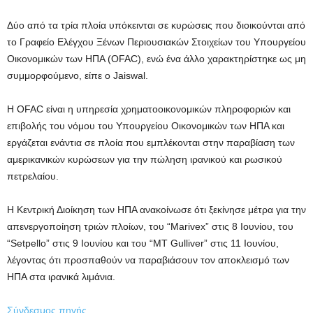
Δύο από τα τρία πλοία υπόκεινται σε κυρώσεις που διοικούνται από
το Γραφείο Ελέγχου Ξένων Περιουσιακών Στοιχείων του Υπουργείου
Οικονομικών των ΗΠΑ (OFAC), ενώ ένα άλλο χαρακτηρίστηκε ως μη
συμμορφούμενο, είπε ο Jaiswal.
Η OFAC είναι η υπηρεσία χρηματοοικονομικών πληροφοριών και
επιβολής του νόμου του Υπουργείου Οικονομικών των ΗΠΑ και
εργάζεται ενάντια σε πλοία που εμπλέκονται στην παραβίαση των
αμερικανικών κυρώσεων για την πώληση ιρανικού και ρωσικού
πετρελαίου.
Η Κεντρική Διοίκηση των ΗΠΑ ανακοίνωσε ότι ξεκίνησε μέτρα για την
απενεργοποίηση τριών πλοίων, του “Marivex” στις 8 Ιουνίου, του
“Setpello” στις 9 Ιουνίου και του “MT Gulliver” στις 11 Ιουνίου,
λέγοντας ότι προσπαθούν να παραβιάσουν τον αποκλεισμό των
ΗΠΑ στα ιρανικά λιμάνια.
Σύνδεσμος πηγής