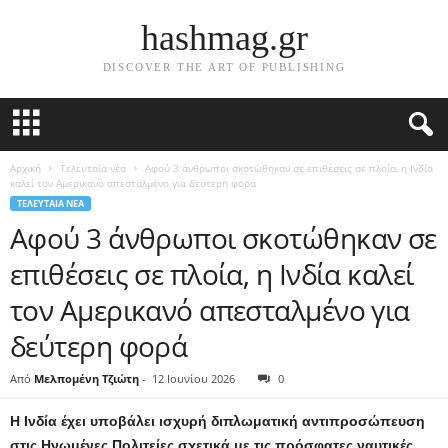
hashmag.gr
DISCOVER THE ART OF PUBLISHING
Αρχική
Τελευταία νέα
Αφού 3 άνθρωποι σκοτώθηκαν σε επιθέσεις σε πλοία, η Ινδία
καλεί τον Αμερικανό απεσταλμένο για δεύτερη φορά
ΤΕΛΕΥΤΑΊΑ ΝΈΑ
Αφού 3 άνθρωποι σκοτώθηκαν σε
επιθέσεις σε πλοία, η Ινδία καλεί
τον Αμερικανό απεσταλμένο για
δεύτερη φορά
Από
Μελπομένη Τζιώτη
-
12 Ιουνίου 2026
0
Η Ινδία έχει υποβάλει ισχυρή διπλωματική αντιπροσώπευση
στις Ηνωμένες Πολιτείες σχετικά με τις πρόσφατες ναυτικές