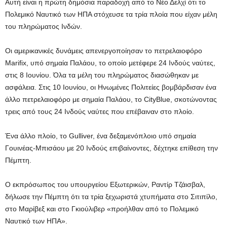
Αυτή είναι η πρώτη δημόσια παραδοχή από το Νέο Δελχί ότι το
Πολεμικό Ναυτικό των ΗΠΑ στόχευσε τα τρία πλοία που είχαν μέλη
του πληρώματος Ινδών.
Οι αμερικανικές δυνάμεις απενεργοποίησαν το πετρελαιοφόρο
Marifix, υπό σημαία Παλάου, το οποίο μετέφερε 24 Ινδούς ναύτες,
στις 8 Ιουνίου. Όλα τα μέλη του πληρώματος διασώθηκαν με
ασφάλεια. Στις 10 Ιουνίου, οι Ηνωμένες Πολιτείες βομβάρδισαν ένα
άλλο πετρελαιοφόρο με σημαία Παλάου, το CityBlue, σκοτώνοντας
τρεις από τους 24 Ινδούς ναύτες που επέβαιναν στο πλοίο.
Ένα άλλο πλοίο, το Gulliver, ένα δεξαμενόπλοιο υπό σημαία
Γουινέας-Μπισάου με 20 Ινδούς επιβαίνοντες, δέχτηκε επίθεση την
Πέμπτη.
Ο εκπρόσωπος του υπουργείου Εξωτερικών, Ραντίρ Τζάισβαλ,
δήλωσε την Πέμπτη ότι τα τρία ξεχωριστά χτυπήματα στο Σιτιπίλο,
στο Μαρίβεξ και στο Γκιούλιβερ «προήλθαν από το Πολεμικό
Ναυτικό των ΗΠΑ».