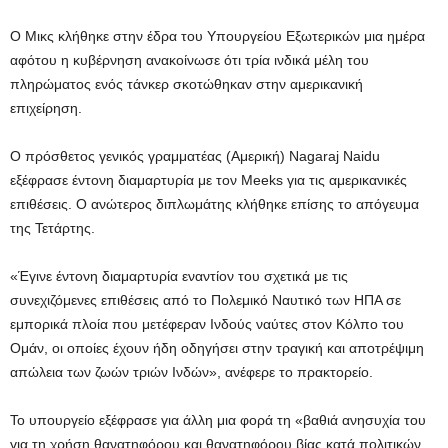
Ο Μικς κλήθηκε στην έδρα του Υπουργείου Εξωτερικών μια ημέρα
αφότου η κυβέρνηση ανακοίνωσε ότι τρία ινδικά μέλη του
πληρώματος ενός τάνκερ σκοτώθηκαν στην αμερικανική
επιχείρηση.
Ο πρόσθετος γενικός γραμματέας (Αμερική) Nagaraj Naidu
εξέφρασε έντονη διαμαρτυρία με τον Meeks για τις αμερικανικές
επιθέσεις. Ο ανώτερος διπλωμάτης κλήθηκε επίσης το απόγευμα
της Τετάρτης.
«Έγινε έντονη διαμαρτυρία εναντίον του σχετικά με τις
συνεχιζόμενες επιθέσεις από το Πολεμικό Ναυτικό των ΗΠΑ σε
εμπορικά πλοία που μετέφεραν Ινδούς ναύτες στον Κόλπο του
Ομάν, οι οποίες έχουν ήδη οδηγήσει στην τραγική και αποτρέψιμη
απώλεια των ζωών τριών Ινδών», ανέφερε το πρακτορείο.
Το υπουργείο εξέφρασε για άλλη μια φορά τη «βαθιά ανησυχία του
για τη χρήση θανατηφόρου και θανατηφόρου βίας κατά πολιτικών