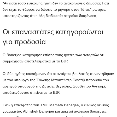
“Αν είσαι τόσο ειλικρινής, γιατί δεν το ανακοινώνεις δημόσια; Γιατί
δεν έχεις το θάρρος να δώσεις το μήνυμα στον Τύπο;” ρώτησε,
υποστηρίζοντας ότι η όλη διαδικασία στερείται διαφάνειας.
Οι επαναστάτες κατηγορούνται
για προδοσία
Ο Banerjee κατηγόρησε επίσης τους ηγέτες των ανταρτών ότι
συμμάχησαν αποτελεσματικά με το BJP.
Οι δύο ηγέτες επεσήμαναν ότι οι αντάρτες βουλευτές συναντήθηκαν
με τον υπουργό της Ένωσης Μπουπίντερ Γιαντάβ παρουσία του
αρχηγού υπουργού της Δυτικής Βεγγάλης, Σουβέντου Αντικαρί,
αποδεικνύοντας ότι είναι με το BJP.
Ενώ η επικεφαλής του TMC Mamata Banerjee, ο εθνικός γενικός
γραμματέας Abhishek Banerjee και αρκετοί ανώτεροι βουλευτές