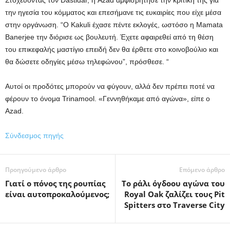
Στοχεύοντας τον Dastidar, η Azad αμφισβήτησε την κριτική της για
την ηγεσία του κόμματος και επεσήμανε τις ευκαιρίες που είχε μέσα
στην οργάνωση. “Ο Kakuli έχασε πέντε εκλογές, ωστόσο η Mamata
Banerjee την διόρισε ως βουλευτή. Έχετε αφαιρεθεί από τη θέση
του επικεφαλής μαστίγιο επειδή δεν θα έρθετε στο κοινοβούλιο και
θα δώσετε οδηγίες μέσω τηλεφώνου”, πρόσθεσε. “
Αυτοί οι προδότες μπορούν να φύγουν, αλλά δεν πρέπει ποτέ να
φέρουν το όνομα Trinamool. «Γεννηθήκαμε από αγώνα», είπε ο
Azad.
Σύνδεσμος πηγής
Προηγούμενο άρθρο
Επόμενο άρθρο
Γιατί ο πόνος της ρουπίας
Το ράλι όγδοου αγώνα του
είναι αυτοπροκαλούμενος;
Royal Oak ζαλίζει τους Pit
Spitters στο Traverse City