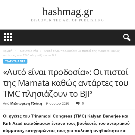
hashmag.gr
DISCOVER THE ART OF PUBLISHING
Αρχική
Τελευταία νέα
«Αυτό είναι προδοσία»: Οι πιστοί της Mamata καθώς
αντάρτες του TMC πλησιάζουν το BJP
ΤΕΛΕΥΤΑΊΑ ΝΈΑ
«Αυτό είναι προδοσία»: Οι πιστοί
της Mamata καθώς αντάρτες του
TMC πλησιάζουν το BJP
Από
Μελπομένη Τζιώτη
-
9 Ιουνίου 2026
0
Οι ηγέτες του Trinamool Congress (TMC) Kalyan Banerjee και
Kirti Azad καταδίκασαν έντονα τους βουλευτές του ανταρτικού
κόμματος, κατηγορώντας τους για πολιτική ανηθικότητα και