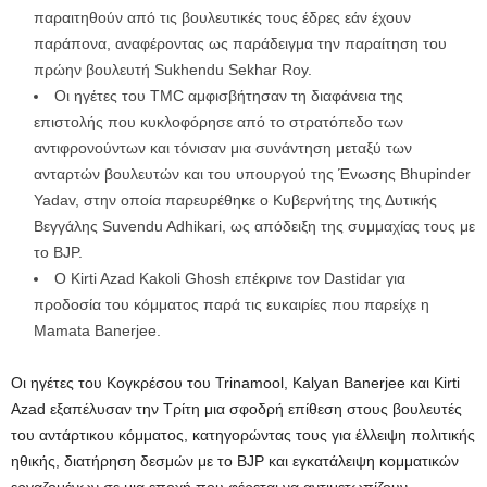
παραιτηθούν από τις βουλευτικές τους έδρες εάν έχουν
παράπονα, αναφέροντας ως παράδειγμα την παραίτηση του
πρώην βουλευτή Sukhendu Sekhar Roy.
Οι ηγέτες του TMC αμφισβήτησαν τη διαφάνεια της
επιστολής που κυκλοφόρησε από το στρατόπεδο των
αντιφρονούντων και τόνισαν μια συνάντηση μεταξύ των
ανταρτών βουλευτών και του υπουργού της Ένωσης Bhupinder
Yadav, στην οποία παρευρέθηκε ο Κυβερνήτης της Δυτικής
Βεγγάλης Suvendu Adhikari, ως απόδειξη της συμμαχίας τους με
το BJP.
Ο Kirti Azad Kakoli Ghosh επέκρινε τον Dastidar για
προδοσία του κόμματος παρά τις ευκαιρίες που παρείχε η
Mamata Banerjee.
Οι ηγέτες του Κογκρέσου του Trinamool, Kalyan Banerjee και Kirti
Azad εξαπέλυσαν την Τρίτη μια σφοδρή επίθεση στους βουλευτές
του αντάρτικου κόμματος, κατηγορώντας τους για έλλειψη πολιτικής
ηθικής, διατήρηση δεσμών με το BJP και εγκατάλειψη κομματικών