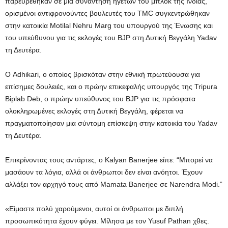
παρευρέθηκαν σε μια συνάντηση ηγετών του μπλοκ της Ινδίας,
ορισμένοι αντιφρονούντες βουλευτές του TMC συγκεντρώθηκαν
στην κατοικία Motilal Nehru Marg του υπουργού της Ένωσης και
του υπεύθυνου για τις εκλογές του BJP στη Δυτική Βεγγάλη Yadav
τη Δευτέρα.
Ο Adhikari, ο οποίος βρισκόταν στην εθνική πρωτεύουσα για
επίσημες δουλειές, και ο πρώην επικεφαλής υπουργός της Tripura
Biplab Deb, ο πρώην υπεύθυνος του BJP για τις πρόσφατα
ολοκληρωμένες εκλογές στη Δυτική Βεγγάλη, φέρεται να
πραγματοποίησαν μια σύντομη επίσκεψη στην κατοικία του Yadav
τη Δευτέρα.
Επικρίνοντας τους αντάρτες, ο Kalyan Banerjee είπε: “Μπορεί να
μασάουν τα λόγια, αλλά οι άνθρωποι δεν είναι ανόητοι. Έχουν
αλλάξει τον αρχηγό τους από Mamata Banerjee σε Narendra Modi.”
«Είμαστε πολύ χαρούμενοι, αυτοί οι άνθρωποι με διπλή
προσωπικότητα έχουν φύγει. Μίλησα με τον Yusuf Pathan χθες.