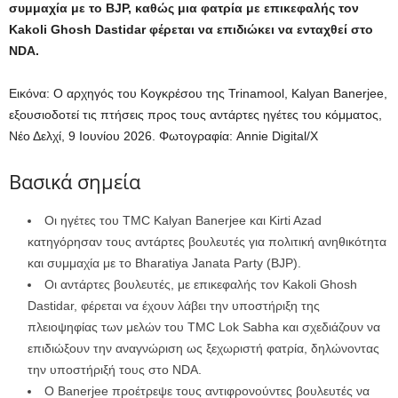
συμμαχία με το BJP, καθώς μια φατρία με επικεφαλής τον
Kakoli Ghosh Dastidar φέρεται να επιδιώκει να ενταχθεί στο
NDA.
Εικόνα: Ο αρχηγός του Κογκρέσου της Trinamool, Kalyan Banerjee,
εξουσιοδοτεί τις πτήσεις προς τους αντάρτες ηγέτες του κόμματος,
Νέο Δελχί, 9 Ιουνίου 2026.
Φωτογραφία: Annie Digital/X
Βασικά σημεία
Οι ηγέτες του TMC Kalyan Banerjee και Kirti Azad
κατηγόρησαν τους αντάρτες βουλευτές για πολιτική ανηθικότητα
και συμμαχία με το Bharatiya Janata Party (BJP).
Οι αντάρτες βουλευτές, με επικεφαλής τον Kakoli Ghosh
Dastidar, φέρεται να έχουν λάβει την υποστήριξη της
πλειοψηφίας των μελών του TMC Lok Sabha και σχεδιάζουν να
επιδιώξουν την αναγνώριση ως ξεχωριστή φατρία, δηλώνοντας
την υποστήριξή τους στο NDA.
Ο Banerjee προέτρεψε τους αντιφρονούντες βουλευτές να