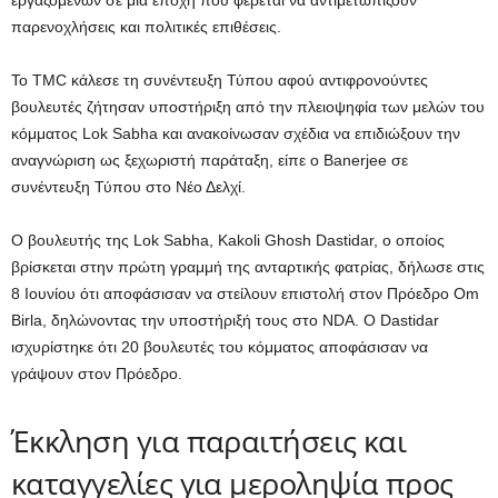
εργαζομένων σε μια εποχή που φέρεται να αντιμετωπίζουν
παρενοχλήσεις και πολιτικές επιθέσεις.
Το TMC κάλεσε τη συνέντευξη Τύπου αφού αντιφρονούντες
βουλευτές ζήτησαν υποστήριξη από την πλειοψηφία των μελών του
κόμματος Lok Sabha και ανακοίνωσαν σχέδια να επιδιώξουν την
αναγνώριση ως ξεχωριστή παράταξη, είπε ο Banerjee σε
συνέντευξη Τύπου στο Νέο Δελχί.
Ο βουλευτής της Lok Sabha, Kakoli Ghosh Dastidar, ο οποίος
βρίσκεται στην πρώτη γραμμή της ανταρτικής φατρίας, δήλωσε στις
8 Ιουνίου ότι αποφάσισαν να στείλουν επιστολή στον Πρόεδρο Om
Birla, δηλώνοντας την υποστήριξή τους στο NDA. Ο Dastidar
ισχυρίστηκε ότι 20 βουλευτές του κόμματος αποφάσισαν να
γράψουν στον Πρόεδρο.
Έκκληση για παραιτήσεις και
καταγγελίες για μεροληψία προς