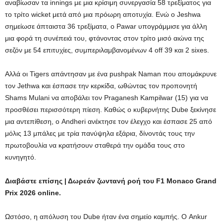
αναβίωσαν τα innings με μια κρίσιμη συνεργασία 58 τρεξίματος για
το τρίτο wicket μετά από μια πρόωρη αποτυχία. Ενώ ο Jeshwa
σημείωσε άπταιστα 36 τρεξίματα, ο Pawar υπογράμμισε για άλλη
μια φορά τη συνέπειά του, φτάνοντας στον τρίτο μισό αιώνα της
σεζόν με 54 επιτυχίες, συμπεριλαμβανομένων 4 off 39 και 2 sixes.
Αλλά οι Tigers απάντησαν με ένα pushpak Naman που απομάκρυνε
τον Jethwa και έσπασε την κερκίδα, ωθώντας τον προπονητή
Shams Mulani να αποβάλει τον Praganesh Kampilwar (15) για να
προσθέσει περισσότερη πίεση. Καθώς ο κυβερνήτης Dube ξεκίνησε
μια αντεπίθεση, ο Andheri ανέκτησε τον έλεγχο και έσπασε 25 από
μόλις 13 μπάλες με τρία πανύψηλα εξάρια, δίνοντάς τους την
πρωτοβουλία να κρατήσουν σταθερά την ομάδα τους στο
κυνηγητό.
Διαβάστε επίσης | Δωρεάν ζωντανή ροή του F1 Monaco Grand
Prix 2026 online.
Ωστόσο, η απόλυση του Dube ήταν ένα σημείο καμπής. Ο Ankur