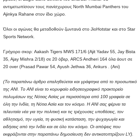
αντιμετωπίσουν τους πανίσχυρους North Mumbai Panthers του
Ajinkya Rahane στον ίδιο χώρο.
Όλοι οι αγώνες θα μεταδοθούν ζωντανά στο JioHotstar και στο Star
Sports Network.
Γρήγορο σκορ: Aakash Tigers MWS 171/6 (Ajit Yadav 55, Jay Bista
35, Ajay Mishra 2/18) σε 20 όβερ, ARCS Andheri 164 όλα άουτ σε
20 over (Prasad Pawar 54, Ayush Jethwa 36, ​​Ankurs . (Ani)
(Το παραπάνω άρθρο επαληθεύεται και γράφτηκε από το προσωπικό
της ANI. Το ANI είναι το κορυφαίο ειδησεογραφικό πρακτορείο
πολυμέσων της Νότιας Ασίας με περισσότερα από 100 γραφεία σε
όλη την Ινδία, τη Νότια Ασία και τον κόσμο. Η ANI σας φέρνει τα
τελευταία νέα για την πολιτική και τις τρέχουσες υποθέσεις, τον
αθλητισμό, την υγεία, τη φυσική κατάσταση, την ψυχαγωγία και
ειδήσεις από την Ινδία και σε όλο τον κόσμο. Οι απόψεις που
εκφράζονται στην παραπάνω δημοσίευση δεν αντικατοπτρίζουν LY).