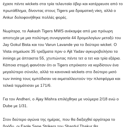
έχασε πέντε wickets στα τρία τελευταία όβερ και κατέρρευσε από το
πρωτάθλημα, δίνοντας στους Tigers μια δραματική νίκη, αλλά ο
Ankur δολοφονήθηκε πολλές φορές.
Νωρίτερα, το Aakash Tigers MWS ανέκαμψε από μια πρόωρη
αποτυχία με μια πολύτιμη συνεργασία 44 δρομολογίων μεταξύ του
Jay Gokul Bista και του Varun Lavande για το δεύτερο wicket. Ο
Vista σημείωσε 35 τρεξίματα πριν ο Ajit Yadav αγκυροβολήσει τα
innings με άπταιστα 55, χτυπώντας πέντε τετ α τετ και τρία εξάρια.
Κάποια στιγμή φαινόταν ότι οι Tigers επρόκειτο να κερδίσουν ένα
μεγαλύτερο σύνολο, αλλά τα κανονικά wickets στο δεύτερο μισό
των inning τους εμπόδισαν να εκμεταλλευτούν την πλατφόρμα και
τελικά τερμάτισαν με 171/6.
Για τον Andheri, ο Ajay Mishra επιλέχθηκε με νούμερα 2/18 ενώ ο
Dube με 1/31.
Στον δεύτερο αγώνα της ημέρας, που θα διεξαχθεί αργότερα το
βράδυ, οι Eagle Sane Strikers του Shardul Thakur θα