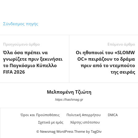
Σύνδεσμος πηγής
Προηγούμενο άρθρο
Επόμενο άρθρο
Όλα όσα πρέπει να
Οι ηθοποιοί του «SLOMW
γνωρίζετε πριν ξεκινήσει
OC» πειράζουν το δράμα
το Παγκόσμιο Κύπελλο
πριν από το ντεμπούτο
FIFA 2026
της σειράς
Μελπομένη Τζιώτη
https://hashmag.gr
Όροι και Προϋποθέσεις
Πολιτική Απορρήτου
DMCA
Σχετικά με εμάς
Χάρτης ιστότοπου
© Newsmag WordPress Theme by TagDiv