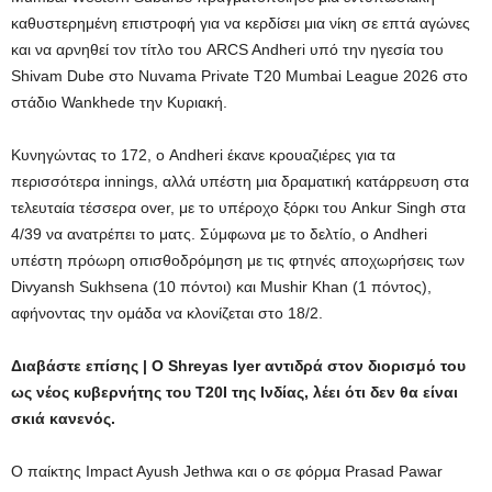
καθυστερημένη επιστροφή για να κερδίσει μια νίκη σε επτά αγώνες
και να αρνηθεί τον τίτλο του ARCS Andheri υπό την ηγεσία του
Shivam Dube στο Nuvama Private T20 Mumbai League 2026 στο
στάδιο Wankhede την Κυριακή.
Κυνηγώντας το 172, ο Andheri έκανε κρουαζιέρες για τα
περισσότερα innings, αλλά υπέστη μια δραματική κατάρρευση στα
τελευταία τέσσερα over, με το υπέροχο ξόρκι του Ankur Singh στα
4/39 να ανατρέπει το ματς. Σύμφωνα με το δελτίο, ο Andheri
υπέστη πρόωρη οπισθοδρόμηση με τις φτηνές αποχωρήσεις των
Divyansh Sukhsena (10 πόντοι) και Mushir Khan (1 πόντος),
αφήνοντας την ομάδα να κλονίζεται στο 18/2.
Διαβάστε επίσης | Ο Shreyas Iyer αντιδρά στον διορισμό του
ως νέος κυβερνήτης του T20I της Ινδίας, λέει ότι δεν θα είναι
σκιά κανενός.
Ο παίκτης Impact Ayush Jethwa και ο σε φόρμα Prasad Pawar