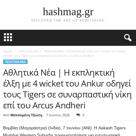
hashmag.gr
DISCOVER THE ART OF PUBLISHING
Αρχική
Τελευταία νέα
Αθλητικά Νέα | Η εκπληκτική έλξη με 4 wicket του Ankur
οδηγεί τους Tigers σε συναρπαστική νίκη επί του Arcus Andheri
ΤΕΛΕΥΤΑΊΑ ΝΈΑ
Αθλητικά Νέα | Η εκπληκτική
έλξη με 4 wicket του Ankur οδηγεί
τους Tigers σε συναρπαστική νίκη
επί του Arcus Andheri
Από
Μελπομένη Τζιώτη
-
7 Ιουνίου 2026
0
Βομβάη (Μαχαράστρα) (Ινδία), 7 Ιουνίου (ANI): Η Aakash Tigers
Mumbai Western Suburbs πραγματοποίησε μια εντυπωσιακή