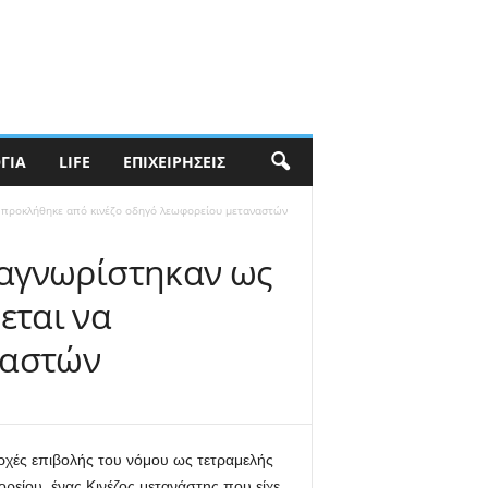
ΓΊΑ
LIFE
ΕΠΙΧΕΙΡΉΣΕΙΣ
α προκλήθηκε από κινέζο οδηγό λεωφορείου μεταναστών
ναγνωρίστηκαν ως
εται να
ναστών
αρχές επιβολής του νόμου ως τετραμελής
ρείου, ένας Κινέζος μετανάστης που είχε