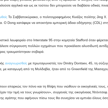
ιλούσε αγγλικά και ως εκ τούτου δεν μπορούσε να διαβάσει οδικές πιν
ωθείς
Το Σαββατοκύριακο, ο πολιτογραφημένος Κινέζος πολίτης Jing X.
α. Ο Dong κατάφερε να αποκτήσει εμπορική άδεια οδήγησης (CDL) στη
στικό λεωφορείο στο Interstate 95 στην κομητεία Stafford όταν φέρεται
ροκάλεσε σύγκρουση πολλών οχημάτων που προκάλεσε αλυσιδωτή αντί
τρεις τραυματίστηκαν σοβαρά.
φής
αναγνωρισθείς
με πρωταγωνιστές τον Dmitry Dontsev, 45, τη σύζυγό 
νεια, με καταγωγή από τη Μολδαβία, ήταν από το Greenfield της Μασαχου
υν επαρκώς τον πόνο και τη θλίψη που νιώθουν οι οικογένειές τους, οι 
είχαν την τιμή να τους γνωρίσουν», συγγενείς της οικογένειας Ντόντσεφ
 της αγάπης που αφήνουν πίσω τους θα συνεχίσει να εμπνέει όλους όσ