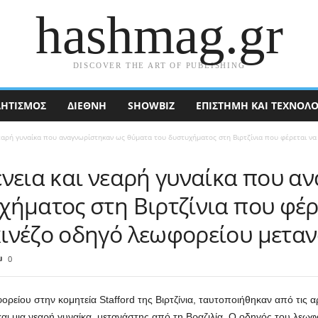
hashmag.gr
DISCOVER THE ART OF PUBLISHING
ΗΤΙΣΜΟΣ
ΔΙΕΘΝΉ
SHOWBIZ
ΕΠΙΣΤΉΜΗ ΚΑΙ ΤΕΧΝΟΛΟ
νεαρή γυναίκα που αναγνωρίστηκαν ως θύματα του δυστυχήματος στη Βιρτζίνια που φέρεται ν
ένεια και νεαρή γυναίκα που α
χήματος στη Βιρτζίνια που φέρ
ινέζο οδηγό λεωφορείου μετα
0
ρείου στην κομητεία Stafford της Βιρτζίνια, ταυτοποιήθηκαν από τις 
αι μια νεαρή γυναίκα, μετανάστης από τη Βραζιλία. Ο οδηγός του λεωφο