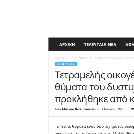
ΑΡΧΙΚΉ
ΤΕΛΕΥΤΑΊΑ ΝΈΑ
ΑΘΛ
Αρχική
Επιχειρήσεις
Τετραμελής οικογένεια και 
ΕΠΙΧΕΙΡΉΣΕΙΣ
Τετραμελής οικογ
θύματα του δυστυ
προκλήθηκε από κ
Από
Ματίνα Κολιοπούλου
-
1 Ιουνίου 2026
Τα πέντε θύματα ενός δυστυχήματος λεωφο
οικογένεια, μετανάστες από τη Μολδαβία κ