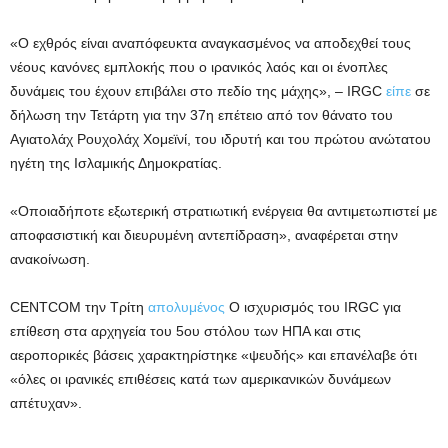
«Ο εχθρός είναι αναπόφευκτα αναγκασμένος να αποδεχθεί τους
νέους κανόνες εμπλοκής που ο ιρανικός λαός και οι ένοπλες
δυνάμεις του έχουν επιβάλει στο πεδίο της μάχης», – IRGC
είπε
σε
δήλωση την Τετάρτη για την 37η επέτειο από τον θάνατο του
Αγιατολάχ Ρουχολάχ Χομεϊνί, του ιδρυτή και του πρώτου ανώτατου
ηγέτη της Ισλαμικής Δημοκρατίας.
«Οποιαδήποτε εξωτερική στρατιωτική ενέργεια θα αντιμετωπιστεί με
αποφασιστική και διευρυμένη αντεπίδραση», αναφέρεται στην
ανακοίνωση.
CENTCOM την Τρίτη
απολυμένος
Ο ισχυρισμός του IRGC για
επίθεση στα αρχηγεία του 5ου στόλου των ΗΠΑ και στις
αεροπορικές βάσεις χαρακτηρίστηκε «ψευδής» και επανέλαβε ότι
«όλες οι ιρανικές επιθέσεις κατά των αμερικανικών δυνάμεων
απέτυχαν».