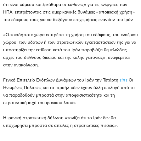
ότι είναι «άμεσα και ξεκάθαρα υπεύθυνες» για τις ενέργειες των
ΗΠΑ, επιτρέποντας στις αμερικανικές δυνάμεις «αποικιακή χρήση»
του εδάφους τους για να διεξάγουν επιχειρήσεις εναντίον του Ιράν.
«Οποιαδήποτε χώρα επιτρέπει τη χρήση του εδάφους, του εναέριου
χώρου, των υδάτων ή των στρατιωτικών εγκαταστάσεων της για να
υποστηρίξει την επίθεση κατά του Ιράν παραβιάζει θεμελιώδεις
αρχές του διεθνούς δικαίου και της καλής γειτονίας», αναφέρεται
στην ανακοίνωση.
Γενικό Επιτελείο Ενόπλων Δυνάμεων του Ιράν την Τετάρτη
είπε
Οι
Ηνωμένες Πολιτείες και το Ισραήλ «δεν έχουν άλλη επιλογή από το
να παραδοθούν μπροστά στην αποφασιστικότητα και τη
στρατιωτική ισχύ του ιρανικού λαού».
Η ιρανική στρατιωτική δήλωση «τονίζει ότι το Ιράν δεν θα
υποχωρήσει μπροστά σε απειλές ή στρατιωτικές πιέσεις».