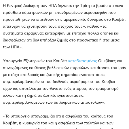
Η Κεντρική Διοίκηση των ΗΠΑ δήλωσε την Τρίτη το βράδυ ότι «ένα
πρόσθετο κύμα ιρανικών μη επανδρωμένων αεροσκαφών που
προσπάθησαν να επιτεθούν στις αμερικανικές δυνάμεις στο Κουβέιτ
απέτυχαν να χτυπήσουν τους στόχους τους», καθώς «τα
συστήματα αεράμυνας κατέρριψαν με επιτυχία πολλά drones και
διασφάλισαν ότι δεν υπήρξαν ζημιές στο προσωπικό ή στα μέσα
των ΗΠΑ».
Υπουργείο Εξωτερικών του Κουβέιτ
καταδικασμένος
Οι «βίαιες και
συνεχιζόμενες επιθέσεις βαλλιστικών πυραύλων και drone» του Ιράν
με στόχο «πολιτικές και ζωτικής σημασίας εγκαταστάσεις,
συμπεριλαμβανομένου του διεθνούς αεροδρομίου του Κουβέιτ,
είχαν ως αποτέλεσμα τον θάνατο ενός ατόμου, τον τραυματισμό
άλλων και τη ζημιά σε ζωτικές εγκαταστάσεις,
συμπεριλαμβανομένων των διπλωματικών αποστολών».
«Το υπουργείο υπογραμμίζει ότι η ασφάλεια του κράτους του
Κουβέιτ, η κυριαρχία του και η ασφάλεια των πολιτών και των