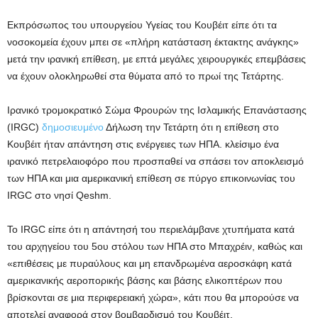
Εκπρόσωπος του υπουργείου Υγείας του Κουβέιτ είπε ότι τα
νοσοκομεία έχουν μπει σε «πλήρη κατάσταση έκτακτης ανάγκης»
μετά την ιρανική επίθεση, με επτά μεγάλες χειρουργικές επεμβάσεις
να έχουν ολοκληρωθεί στα θύματα από το πρωί της Τετάρτης.
Ιρανικό τρομοκρατικό Σώμα Φρουρών της Ισλαμικής Επανάστασης
(IRGC)
δημοσιευμένο
Δήλωση την Τετάρτη ότι η επίθεση στο
Κουβέιτ ήταν απάντηση στις ενέργειες των ΗΠΑ.
κλείσιμο
ένα
ιρανικό πετρελαιοφόρο που προσπαθεί να σπάσει τον αποκλεισμό
των ΗΠΑ και μια αμερικανική επίθεση σε πύργο επικοινωνίας του
IRGC στο νησί Qeshm.
Το IRGC είπε ότι η απάντησή του περιελάμβανε χτυπήματα κατά
του αρχηγείου του 5ου στόλου των ΗΠΑ στο Μπαχρέιν, καθώς και
«επιθέσεις με πυραύλους και μη επανδρωμένα αεροσκάφη κατά
αμερικανικής αεροπορικής βάσης και βάσης ελικοπτέρων που
βρίσκονται σε μια περιφερειακή χώρα», κάτι που θα μπορούσε να
αποτελεί αναφορά στον βομβαρδισμό του Κουβέιτ.