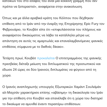
κατοίκων του στο έδαφός του είναι μια κόκκινη γραμμή που δεν
πρέπει να ξεπεραστεί», αναφέρεται στην ανακοίνωση.
Όπως και με άλλα αραβικά κράτη του Κόλπου που δέχθηκαν
επίθεση από το Ιράν από την έναρξη της Επιχείρησης Epic Fury τον
Φεβρουάριο, το Κουβέιτ είπε ότι «επιφυλάσσεται του πλήρους και
αναφαίρετου δικαιώματος να λάβει τα κατάλληλα μέτρα ως
απάντηση σε αυτές τις αμαρτωλές και επαναλαμβανόμενες ιρανικές
επιθέσεις σύμφωνα με το διεθνές δίκαιο».
Τετάρτη πρωί, Κουβέιτ
προκαλείται
Ο επιτετραμμένος της ιρανικής
πρεσβείας διέταξε μείωση του διπλωματικού της προσωπικού και
έδωσε 24 ώρες σε δύο Ιρανούς διπλωμάτες να φύγουν από τη
χώρα.
Ο Ιρανός αναπληρωτής υπουργός Εξωτερικών Χαμάντ Σουλεϊμάν
αλ-Μαχσάν χαρακτήρισε επίσης «αβάσιμη» τη δικαιολογία του Ιράν
για την επίθεση στο Κουβέιτ και επανέλαβε ότι η χώρα του διατηρεί
το δικαίωμα να αμυνθεί έναντι περαιτέρω επιθέσεων.