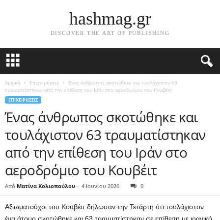
hashmag.gr
DISCOVER THE ART OF PUBLISHING
Αρχική
Επιχειρήσεις
Ένας άνθρωπος σκοτώθηκε και τουλάχιστον 63
τραυματίστηκαν από την επίθεση του Ιράν στο αεροδρόμιο του Κουβέιτ
ΕΠΙΧΕΙΡΉΣΕΙΣ
Ένας άνθρωπος σκοτώθηκε και
τουλάχιστον 63 τραυματίστηκαν
από την επίθεση του Ιράν στο
αεροδρόμιο του Κουβέιτ
Από
Ματίνα Κολιοπούλου
-
4 Ιουνίου 2026
0
Αξιωματούχοι του Κουβέιτ δήλωσαν την Τετάρτη ότι τουλάχιστον
ένα άτομο σκοτώθηκε και 63 τραυματίστηκαν σε επίθεση με ιρανικό