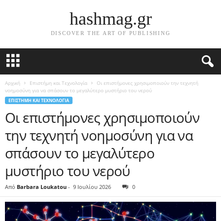
hashmag.gr
DISCOVER THE ART OF PUBLISHING
Αρχική
Επιστήμη και Τεχνολογία
Οι επιστήμονες χρησιμοποιούν την τεχνητή
νοημοσύνη για να σπάσουν το μεγαλύτερο μυστήριο του νερού
ΕΠΙΣΤΉΜΗ ΚΑΙ ΤΕΧΝΟΛΟΓΊΑ
Οι επιστήμονες χρησιμοποιούν
την τεχνητή νοημοσύνη για να
σπάσουν το μεγαλύτερο
μυστήριο του νερού
Από
Barbara Loukatou
-
9 Ιουλίου 2026
0