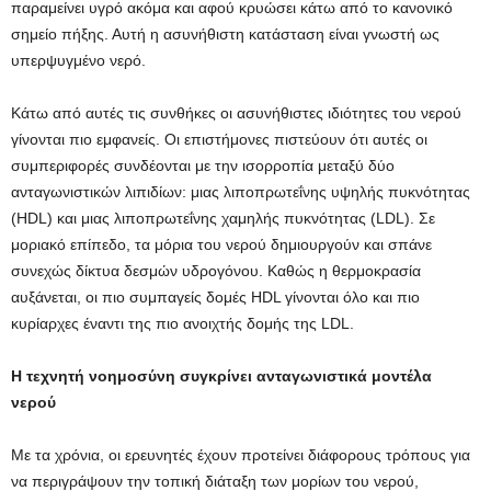
παραμείνει υγρό ακόμα και αφού κρυώσει κάτω από το κανονικό
σημείο πήξης. Αυτή η ασυνήθιστη κατάσταση είναι γνωστή ως
υπερψυγμένο νερό.
Κάτω από αυτές τις συνθήκες οι ασυνήθιστες ιδιότητες του νερού
γίνονται πιο εμφανείς. Οι επιστήμονες πιστεύουν ότι αυτές οι
συμπεριφορές συνδέονται με την ισορροπία μεταξύ δύο
ανταγωνιστικών λιπιδίων: μιας λιποπρωτεΐνης υψηλής πυκνότητας
(HDL) και μιας λιποπρωτεΐνης χαμηλής πυκνότητας (LDL). Σε
μοριακό επίπεδο, τα μόρια του νερού δημιουργούν και σπάνε
συνεχώς δίκτυα δεσμών υδρογόνου. Καθώς η θερμοκρασία
αυξάνεται, οι πιο συμπαγείς δομές HDL γίνονται όλο και πιο
κυρίαρχες έναντι της πιο ανοιχτής δομής της LDL.
Η τεχνητή νοημοσύνη συγκρίνει ανταγωνιστικά μοντέλα
νερού
Με τα χρόνια, οι ερευνητές έχουν προτείνει διάφορους τρόπους για
να περιγράψουν την τοπική διάταξη των μορίων του νερού,