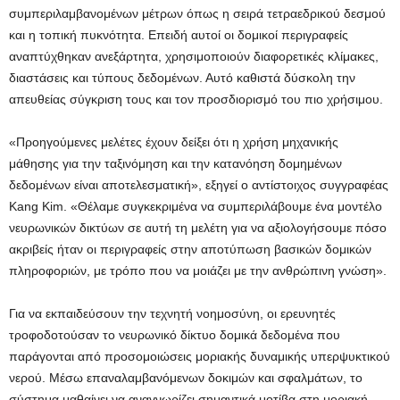
συμπεριλαμβανομένων μέτρων όπως η σειρά τετραεδρικού δεσμού
και η τοπική πυκνότητα. Επειδή αυτοί οι δομικοί περιγραφείς
αναπτύχθηκαν ανεξάρτητα, χρησιμοποιούν διαφορετικές κλίμακες,
διαστάσεις και τύπους δεδομένων. Αυτό καθιστά δύσκολη την
απευθείας σύγκριση τους και τον προσδιορισμό του πιο χρήσιμου.
«Προηγούμενες μελέτες έχουν δείξει ότι η χρήση μηχανικής
μάθησης για την ταξινόμηση και την κατανόηση δομημένων
δεδομένων είναι αποτελεσματική», εξηγεί ο αντίστοιχος συγγραφέας
Kang Kim. «Θέλαμε συγκεκριμένα να συμπεριλάβουμε ένα μοντέλο
νευρωνικών δικτύων σε αυτή τη μελέτη για να αξιολογήσουμε πόσο
ακριβείς ήταν οι περιγραφείς στην αποτύπωση βασικών δομικών
πληροφοριών, με τρόπο που να μοιάζει με την ανθρώπινη γνώση».
Για να εκπαιδεύσουν την τεχνητή νοημοσύνη, οι ερευνητές
τροφοδοτούσαν το νευρωνικό δίκτυο δομικά δεδομένα που
παράγονται από προσομοιώσεις μοριακής δυναμικής υπερψυκτικού
νερού. Μέσω επαναλαμβανόμενων δοκιμών και σφαλμάτων, το
σύστημα μαθαίνει να αναγνωρίζει σημαντικά μοτίβα στη μοριακή